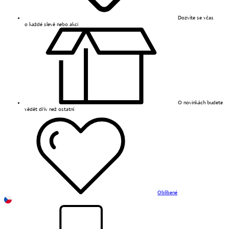
Dozvíte se včas
o každé slevě nebo akci
O novinkách budete
vědět dřív než ostatní
Oblíbené