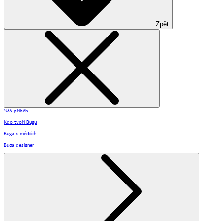
Zpět
Náš příběh
Kdo tvoří Bugu
Buga v médiích
Buga designer