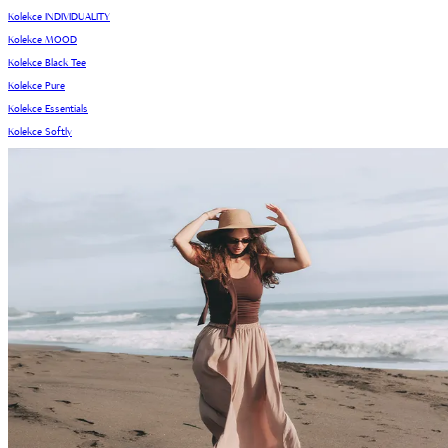
Kolekce INDIVIDUALITY
Kolekce MOOD
Kolekce Black Tee
Kolekce Pure
Kolekce Essentials
Kolekce Softly