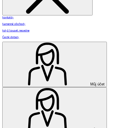
Kontakty
Kamenné obchody
Když kousek nesedne
Časté dotazy
Můj účet