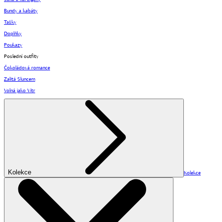
Bundy a kabáty
Tašky
Doplňky
Poukazy
Poslední outfity
Čokoládová romance
Zalitá Sluncem
Volná jako Vítr
Kolekce
Kolekce