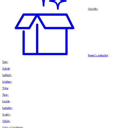
Novinky
Ihned k odeslání
Šaty
Sukně
Kalhoty
Kraťasy
Trika
Topy
Košile
Kabátky
Svetry
Mikiny
Saka a kardigany