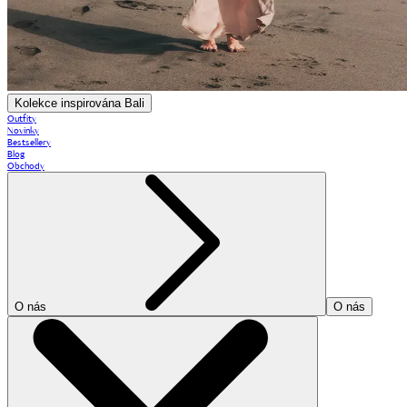
Kolekce inspirována Bali
Outfity
Novinky
Bestsellery
Blog
Obchody
O nás
O nás