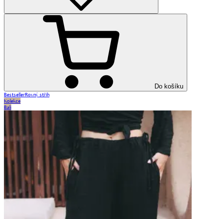
Do košíku
Bestseller
Rovný střih
Kolekce
Bali