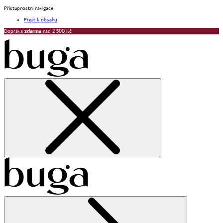
Přístupnostní navigace
Přejít k obsahu
Doprava
zdarma
nad 2 500 Kč