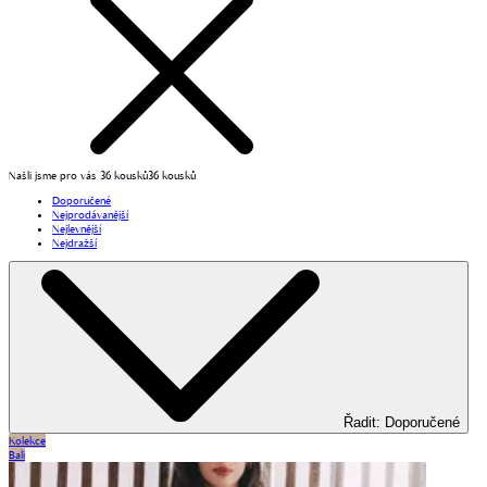
Našli jsme pro vás 36 kousků
36 kousků
Doporučené
Nejprodávanější
Nejlevnější
Nejdražší
Řadit
:
Doporučené
Kolekce
Bali