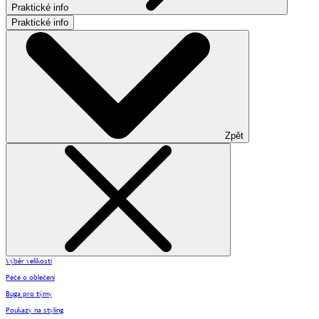
Praktické info
Praktické info
Zpět
Výběr velikosti
Péče o oblečení
Buga pro týmy
Poukazy na styling