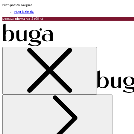
Přístupnostní navigace
Přejít k obsahu
Doprava
zdarma
nad 2 500 Kč