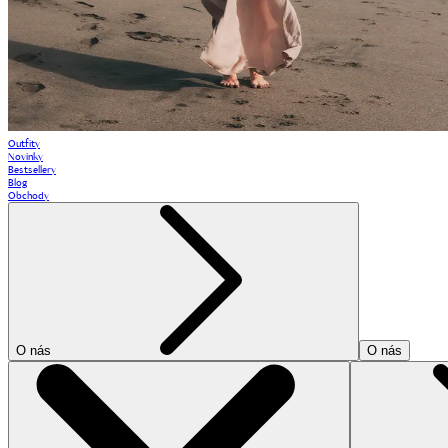
Outfity
Novinky
Bestsellery
Blog
Obchody
O nás
O nás