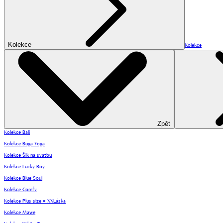
Kolekce
Kolekce
Zpět
Kolekce Bali
Kolekce Buga Yoga
Kolekce Šik na svatbu
Kolekce Lucky Boy
Kolekce Blue Soul
Kolekce Comfy
Kolekce Plus size = XXLáska
Kolekce Mawe