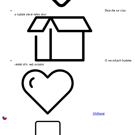
Dozvíte se včas
o každé slevě nebo akci
O novinkách budete
vědět dřív než ostatní
Oblíbené