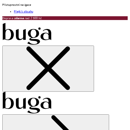
Přístupnostní navigace
Přejít k obsahu
Doprava
zdarma
nad 2 500 Kč