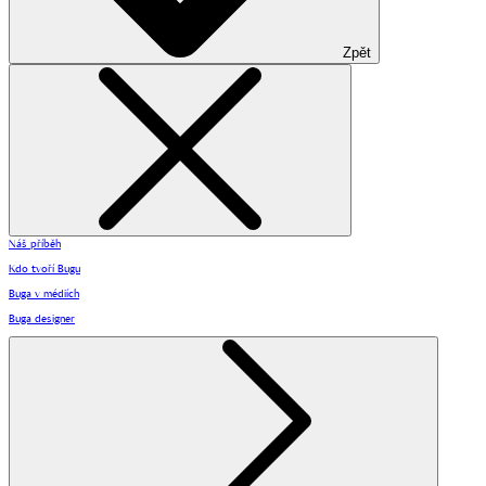
Zpět
Náš příběh
Kdo tvoří Bugu
Buga v médiích
Buga designer