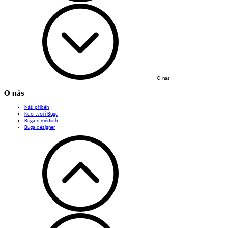
O nás
O nás
Náš příběh
Kdo tvoří Bugu
Buga v médiích
Buga designer