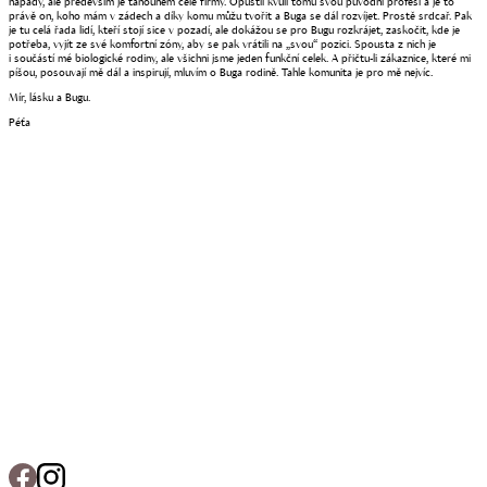
nápady, ale především je tahounem celé firmy. Opustil kvůli tomu svou původní profesi a je to
právě on, koho mám v zádech a díky komu můžu tvořit a Buga se dál rozvíjet. Prostě srdcař. Pak
je tu celá řada lidí, kteří stojí sice v pozadí, ale dokážou se pro Bugu rozkrájet, zaskočit, kde je
potřeba, vyjít ze své komfortní zóny, aby se pak vrátili na „svou“ pozici. Spousta z nich je
i součástí mé biologické rodiny, ale všichni jsme jeden funkční celek. A přičtu-li zákaznice, které mi
píšou, posouvají mě dál a inspirují, mluvím o Buga rodině. Tahle komunita je pro mě nejvíc.
Mír, lásku a Bugu.
Péťa