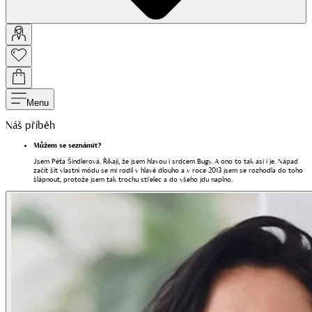
Menu
Náš příběh
Můžem se seznámit?
Jsem Péťa Šindlerová. Říkají, že jsem hlavou i srdcem Bugy. A ono to tak asi i je. Nápad
začít šít vlastní módu se mi rodil v hlavě dlouho a v roce 2013 jsem se rozhodla do toho
šlápnout, protože jsem tak trochu střelec a do všeho jdu naplno.