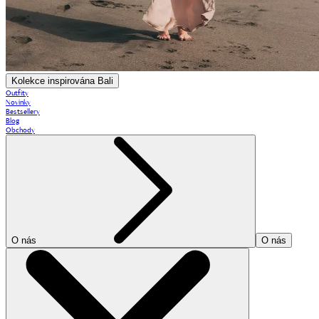
Kolekce inspirována Bali
Outfity
Novinky
Bestsellery
Blog
Obchody
O nás
O nás