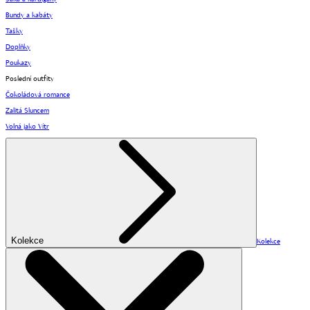
Bundy a kabáty
Tašky
Doplňky
Poukazy
Poslední outfity
Čokoládová romance
Zalitá Sluncem
Volná jako Vítr
Kolekce
Kolekce