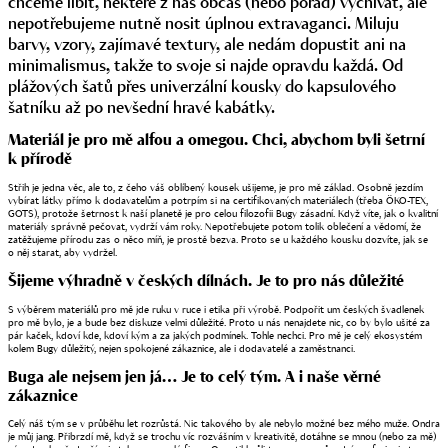
chceme líbit, některé z nás občas (nebo pořád) vyčnívat, ale
nepotřebujeme nutně nosit úplnou extravaganci. Miluju
barvy, vzory, zajímavé textury, ale nedám dopustit ani na
minimalismus, takže to svoje si najde opravdu každá. Od
plážových šatů přes univerzální kousky do kapsulového
šatníku až po nevšední hravé kabátky.
Materiál je pro mě alfou a omegou. Chci, abychom byli šetrní
k přírodě
Střih
je jedna věc, ale to, z čeho váš oblíbený kousek ušijeme, je pro mě základ. Osobně jezdím
vybírat látky přímo k dodavatelům a potrpím si na certifikovaných materiálech (třeba ÖKO-TEX,
GOTS), protože šetrnost k naší planetě je pro celou filozofii Bugy zásadní. Když víte, jak o kvalitní
materiály správně pečovat, vydrží vám roky. Nepotřebujete potom tolik oblečení a vědomí, že
zatěžujeme přírodu zas o něco míň, je prostě bezva. Proto se u každého kousku dozvíte, jak se
o něj starat, aby vydržel.
Šijeme výhradně v českých dílnách. Je to pro nás důležité
S výběrem materiálů pro mě jde ruku v ruce i etika při výrobě. Podpořit um českých švadlenek
pro mě bylo, je a bude bez diskuze velmi důležité. Proto u nás nenajdete nic, co by bylo ušité za
pár kaček, kdoví kde, kdoví kým a za jakých podmínek. Tohle nechci. Pro mě je celý ekosystém
kolem Bugy důležitý, nejen spokojené zákaznice, ale i dodavatelé a zaměstnanci.
Buga ale nejsem jen já… Je to celý tým. A i naše věrné
zákaznice
Celý náš tým se v průběhu let rozrůstá. Nic takového by ale nebylo možné bez mého muže. Ondra
je můj jang. Přibrzdí mě, když se trochu víc rozvášním v kreativitě, dotáhne se mnou (nebo za mě)