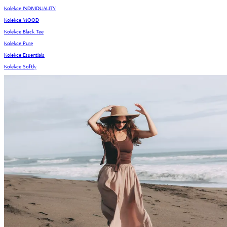
Kolekce INDIVIDUALITY
Kolekce MOOD
Kolekce Black Tee
Kolekce Pure
Kolekce Essentials
Kolekce Softly