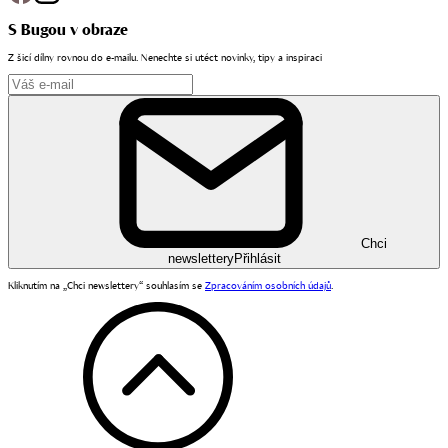
S Bugou v obraze
Z šicí dílny rovnou do e-mailu. Nenechte si utéct novinky, tipy a inspiraci
Chci
newslettery
Přihlásit
Kliknutím na „Chci newslettery“ souhlasím se
Zpracováním osobních údajů
.