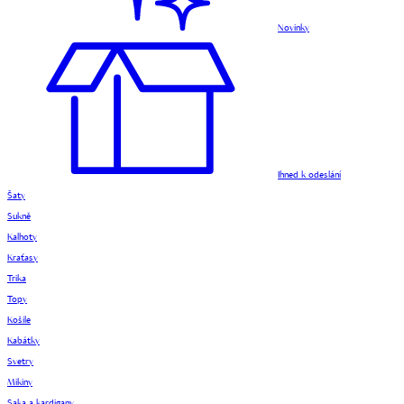
Novinky
Ihned k odeslání
Šaty
Sukně
Kalhoty
Kraťasy
Trika
Topy
Košile
Kabátky
Svetry
Mikiny
Saka a kardigany