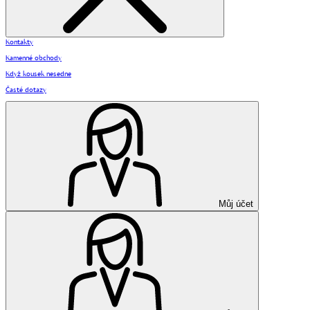
Kontakty
Kamenné obchody
Když kousek nesedne
Časté dotazy
Můj účet