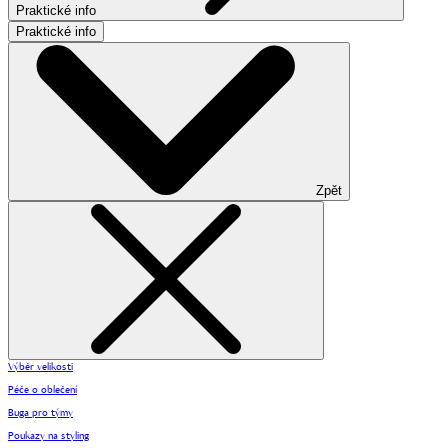
Praktické info
Praktické info
Zpět
Výběr velikosti
Péče o oblečení
Buga pro týmy
Poukazy na styling