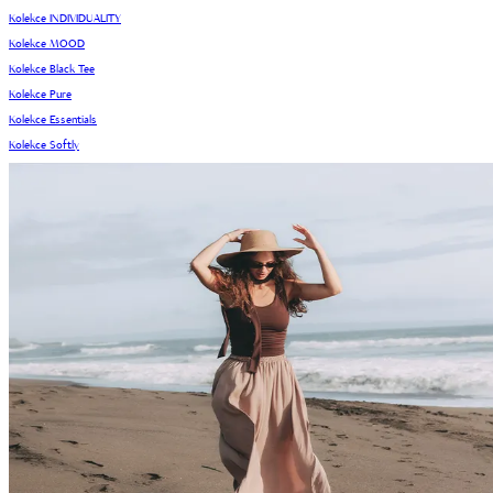
Kolekce INDIVIDUALITY
Kolekce MOOD
Kolekce Black Tee
Kolekce Pure
Kolekce Essentials
Kolekce Softly