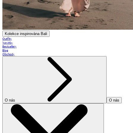
Kolekce inspirována Bali
Outfity
Novinky
Bestsellery
Blog
Obchody
O nás
O nás