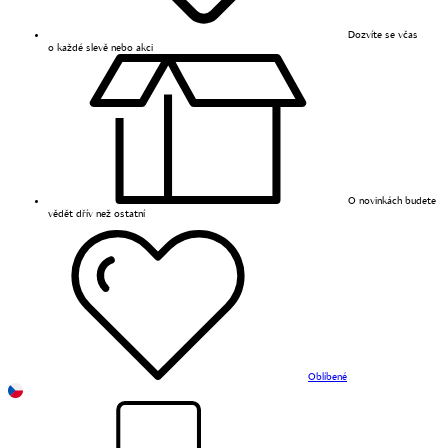
Dozvíte se včas
o každé slevě nebo akci
O novinkách budete
vědět dřív než ostatní
Oblíbené