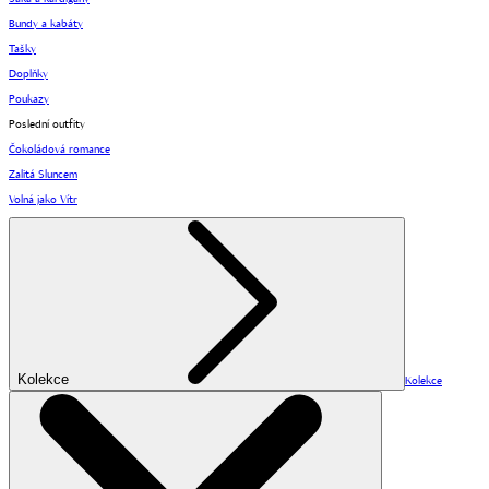
Bundy a kabáty
Tašky
Doplňky
Poukazy
Poslední outfity
Čokoládová romance
Zalitá Sluncem
Volná jako Vítr
Kolekce
Kolekce