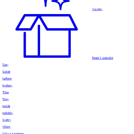
Novinky
Ihned k odeslání
Šaty
Sukně
Kalhoty
Kraťasy
Trika
Topy
Košile
Kabátky
Svetry
Mikiny
Saka a kardigany