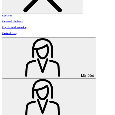
Kontakty
Kamenné obchody
Když kousek nesedne
Časté dotazy
Můj účet