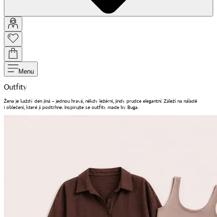
Menu
Outfity
Žena je každý den jiná – jednou hravá, někdy ležérní, jindy prudce elegantní. Záleží na náladě
i oblečení, které ji podtrhne. Inspirujte se outfity made by Buga.