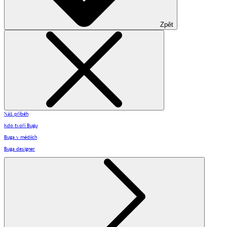
Zpět
Náš příběh
Kdo tvoří Bugu
Buga v médiích
Buga designer