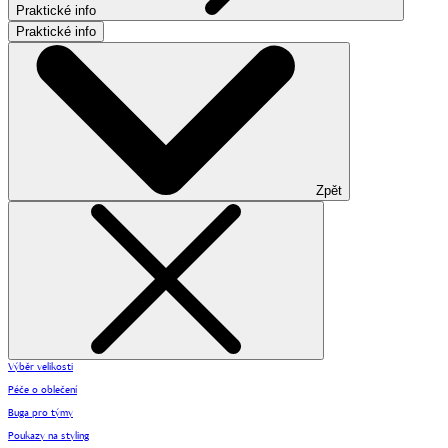
Praktické info
Praktické info
Zpět
Výběr velikosti
Péče o oblečení
Buga pro týmy
Poukazy na styling