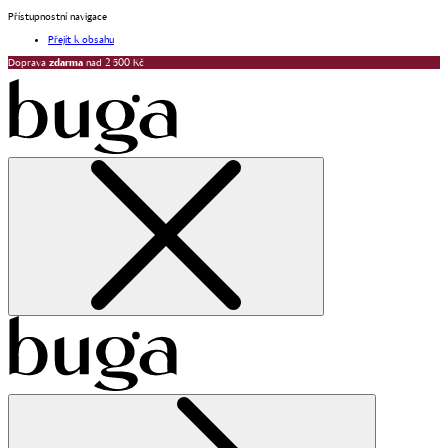
Přístupnostní navigace
Přejít k obsahu
Doprava
zdarma
nad 2 500 Kč