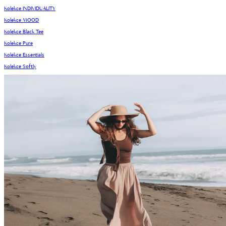
Kolekce INDIVIDUALITY
Kolekce MOOD
Kolekce Black Tee
Kolekce Pure
Kolekce Essentials
Kolekce Softly