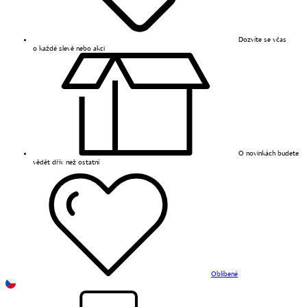
Dozvíte se včas
o každé slevě nebo akci
O novinkách budete
vědět dřív než ostatní
Oblíbené