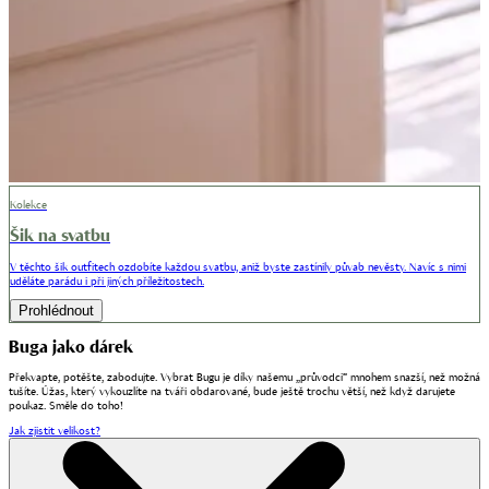
Kolekce
Šik na svatbu
V těchto šik outfitech ozdobíte každou svatbu, aniž byste zastínily půvab nevěsty.
Navíc s nimi
uděláte parádu i při jiných příležitostech.
Prohlédnout
Buga
jako dárek
Překvapte, potěšte, zabodujte. Vybrat Bugu je díky našemu „průvodci” mnohem snazší, než možná
tušíte. Úžas, který vykouzlíte na tváři obdarované, bude ještě trochu větší, než když darujete
poukaz. Směle do toho!
Jak zjistit velikost?