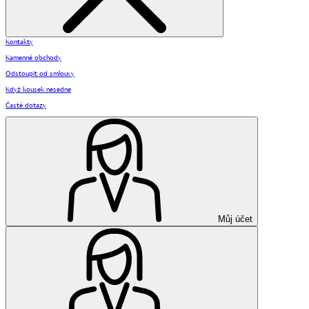
Kontakty
Kamenné obchody
Odstoupit od smlouvy
Když kousek nesedne
Časté dotazy
Můj účet