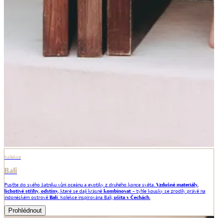
Kolekce
Bali
Pusťte do svého šatníku vůni oceánu a exotiky z druhého konce světa.
Vzdušné materiály
,
lichotivé
střihy
,
odstíny
, které se dají
krásně
kombinovat
– tyhle kousky se zrodily právě na
indonéském ostrově
Bali
. Kolekce inspirována Bali,
ušita v Čechách
.
Prohlédnout