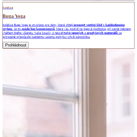
Kolekce
Buga Yoga
Kolekce Buga Yoga je stvořena pro ženy, které chtějí
propojit vnitřní klid s každodenním
stylem
. Je to
móda bez kompromisů
, která vás podrží na jógové podložce, při cestě městem
i během líného víkendu. Naše kousky z neuvěřitelně
jemných
a
prodyšných
materiálů
se
přirozeně přizpůsobí každému vašemu pohybu i chvíli odpočinku.
Prohlédnout