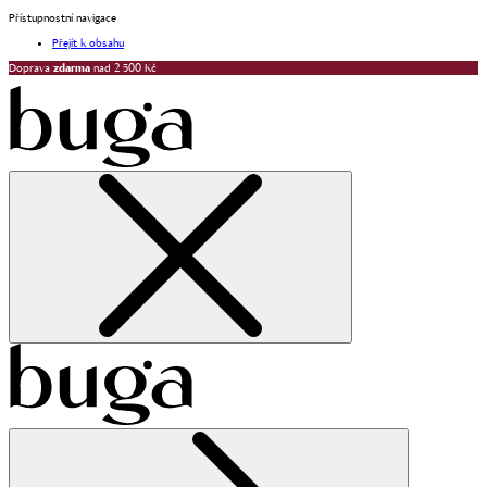
Přístupnostní navigace
Přejít k obsahu
Doprava
zdarma
nad 2 500 Kč