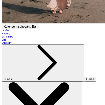
Kolekce inspirována Bali
Outfity
Novinky
Bestsellery
Blog
Obchody
O nás
O nás