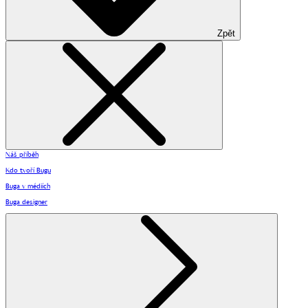
Zpět
Náš příběh
Kdo tvoří Bugu
Buga v médiích
Buga designer