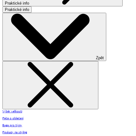
Praktické info
Praktické info
Zpět
Výběr velikosti
Péče o oblečení
Buga pro týmy
Poukazy na styling