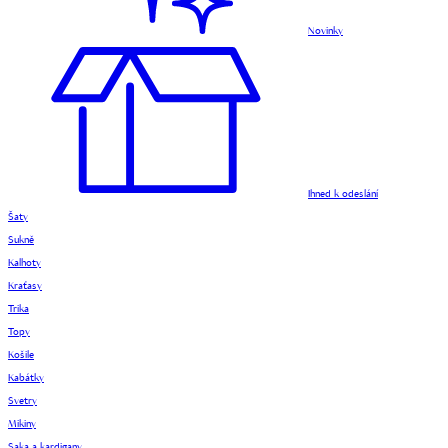
Novinky
Ihned k odeslání
Šaty
Sukně
Kalhoty
Kraťasy
Trika
Topy
Košile
Kabátky
Svetry
Mikiny
Saka a kardigany