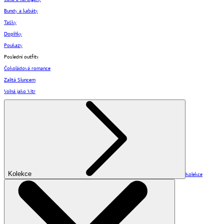
Bundy a kabáty
Tašky
Doplňky
Poukazy
Poslední outfity
Čokoládová romance
Zalitá Sluncem
Volná jako Vítr
Kolekce
Kolekce