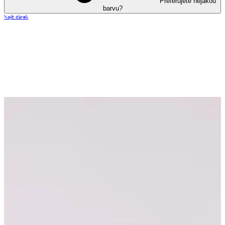
Preferujete nějakou
barvu?
Najít dárek