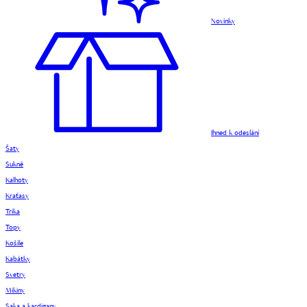
Novinky
Ihned k odeslání
Šaty
Sukně
Kalhoty
Kraťasy
Trika
Topy
Košile
Kabátky
Svetry
Mikiny
Saka a kardigany