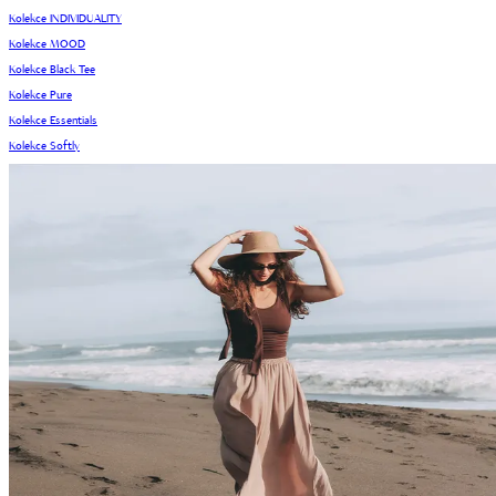
Kolekce INDIVIDUALITY
Kolekce MOOD
Kolekce Black Tee
Kolekce Pure
Kolekce Essentials
Kolekce Softly