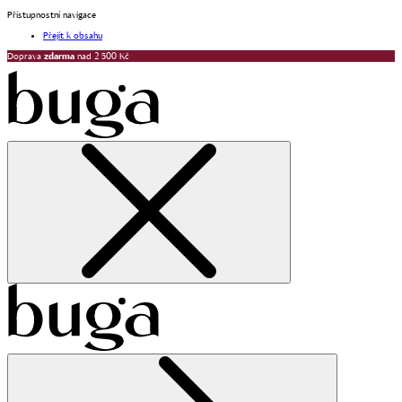
Přístupnostní navigace
Přejít k obsahu
Doprava
zdarma
nad 2 500 Kč