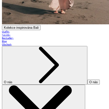
Kolekce inspirována Bali
Outfity
Novinky
Bestsellery
Blog
Obchody
O nás
O nás