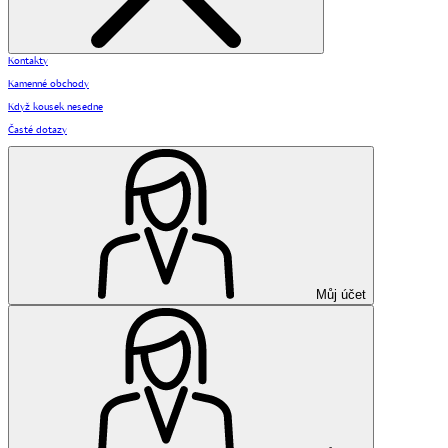
Kontakty
Kamenné obchody
Když kousek nesedne
Časté dotazy
Můj účet