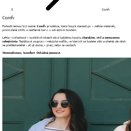
Comfy
Comfy
Pohodlí nemusí být nudné.
Comfy
je kolekce, která bourá stereotypy – měkké materiály,
promyšlené střihy a nádherné barvy s odvážným twistem.
Lehká výstřednost v osobitých tónech dává každému kousku
charakter, styl a nenucenou
sebejistotu
. Teplákové soupravy i městské outfity, ve kterých se budete cítit uvolněně, ale nikdy
ne přehlédnutelně – ať už doma, v práci, nebo na cestách.
Minimalismus. Komfort. Odvážná jemnost.