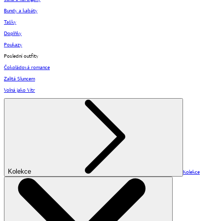
Bundy a kabáty
Tašky
Doplňky
Poukazy
Poslední outfity
Čokoládová romance
Zalitá Sluncem
Volná jako Vítr
Kolekce
Kolekce