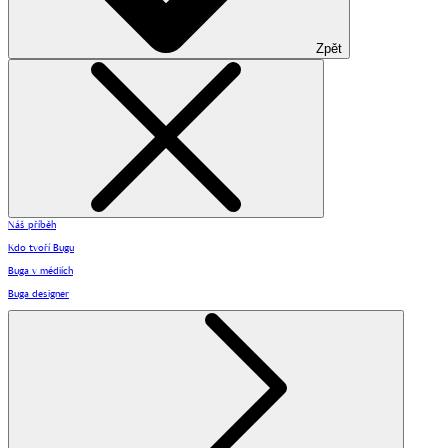
Zpět
Náš příběh
Kdo tvoří Bugu
Buga v médiích
Buga designer