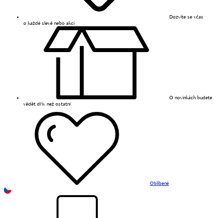
Dozvíte se včas
o každé slevě nebo akci
O novinkách budete
vědět dřív než ostatní
Oblíbené