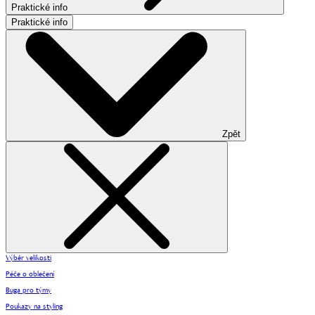
Praktické info
Praktické info
Zpět
Výběr velikosti
Péče o oblečení
Buga pro týmy
Poukazy na styling