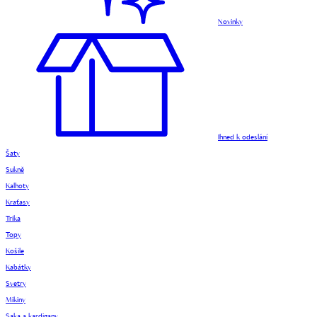
Novinky
Ihned k odeslání
Šaty
Sukně
Kalhoty
Kraťasy
Trika
Topy
Košile
Kabátky
Svetry
Mikiny
Saka a kardigany