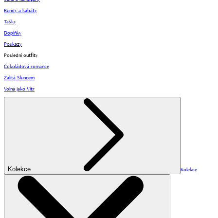
Bundy a kabáty
Tašky
Doplňky
Poukazy
Poslední outfity
Čokoládová romance
Zalitá Sluncem
Volná jako Vítr
Kolekce
Kolekce