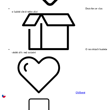
Dozvíte se včas
o každé slevě nebo akci
O novinkách budete
vědět dřív než ostatní
Oblíbené