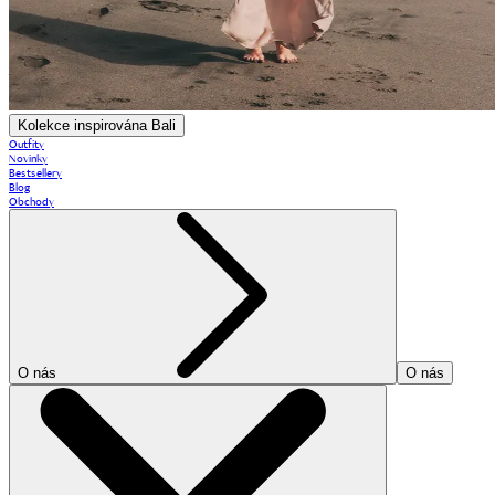
Kolekce inspirována Bali
Outfity
Novinky
Bestsellery
Blog
Obchody
O nás
O nás