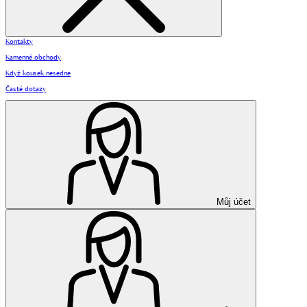
Kontakty
Kamenné obchody
Když kousek nesedne
Časté dotazy
Můj účet