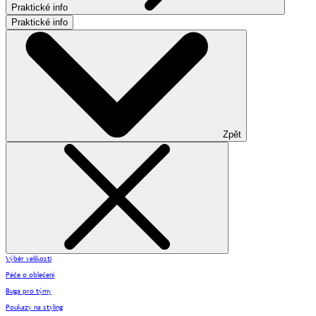
Praktické info
Praktické info
Zpět
Výběr velikosti
Péče o oblečení
Buga pro týmy
Poukazy na styling