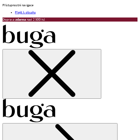
Přístupnostní navigace
Přejít k obsahu
Doprava
zdarma
nad 2 500 Kč