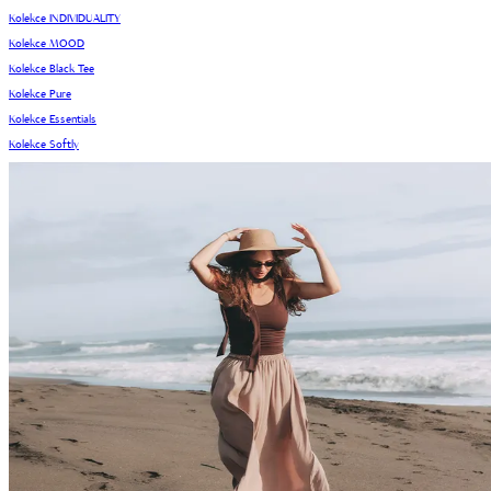
Kolekce INDIVIDUALITY
Kolekce MOOD
Kolekce Black Tee
Kolekce Pure
Kolekce Essentials
Kolekce Softly