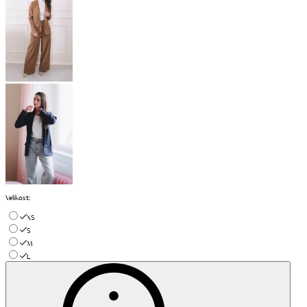
Velikost
:
XS
S
M
L