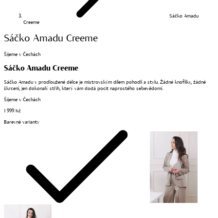
Sáčko Amadu
Creeme
Sáčko Amadu Creeme
Šijeme v Čechách
Sáčko Amadu Creeme
Sáčko Amadu v prodloužené délce je mistrovským dílem pohodlí a stylu. Žádné knoflíky, žádné
škrcení, jen dokonalý střih, který vám dodá pocit naprostého sebevědomí.
Šijeme v Čechách
1 999 Kč
Barevné varianty