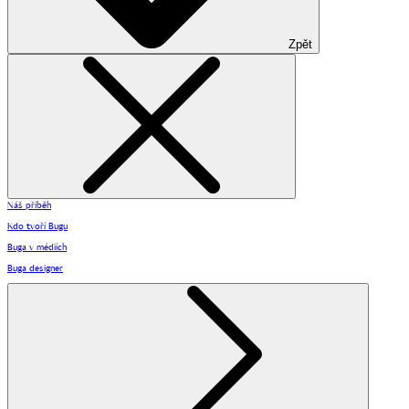
Zpět
Náš příběh
Kdo tvoří Bugu
Buga v médiích
Buga designer