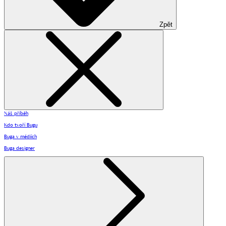
Zpět
Náš příběh
Kdo tvoří Bugu
Buga v médiích
Buga designer