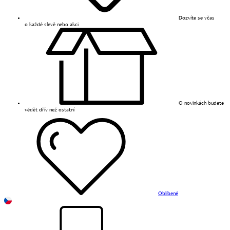
Dozvíte se včas
o každé slevě nebo akci
O novinkách budete
vědět dřív než ostatní
Oblíbené