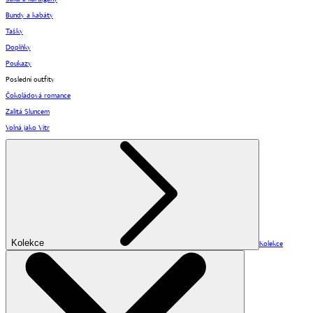
Bundy a kabáty
Tašky
Doplňky
Poukazy
Poslední outfity
Čokoládová romance
Zalitá Sluncem
Volná jako Vítr
Kolekce
Kolekce