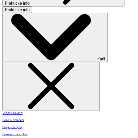
Praktické info
Praktické info
Zpět
Výběr velikosti
Péče o oblečení
Buga pro týmy
Poukazy na styling