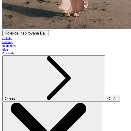
Kolekce inspirována Bali
Outfity
Novinky
Bestsellery
Blog
Obchody
O nás
O nás