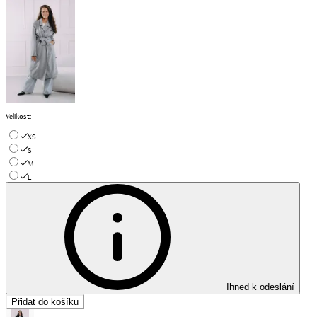
Velikost
:
XS
S
M
L
Ihned k odeslání
Přidat do košíku