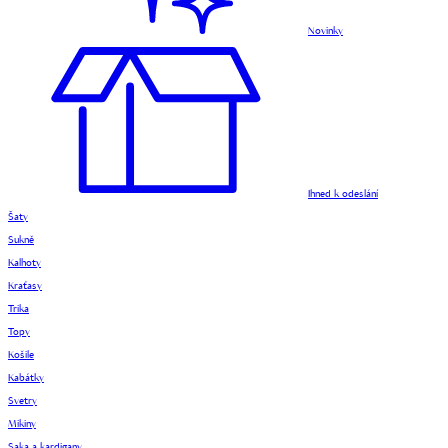
Novinky
Ihned k odeslání
Šaty
Sukně
Kalhoty
Kraťasy
Trika
Topy
Košile
Kabátky
Svetry
Mikiny
Saka a kardigany