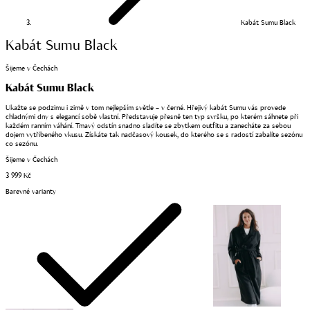
Kabát Sumu Black
Kabát Sumu Black
Šijeme v Čechách
Kabát Sumu Black
Ukažte se podzimu i zimě v tom nejlepším světle – v černé. Hřejivý kabát Sumu vás provede
chladnými dny s elegancí sobě vlastní. Představuje přesně ten typ svršku, po kterém sáhnete při
každém ranním váhání. Tmavý odstín snadno sladíte se zbytkem outfitu a zanecháte za sebou
dojem vytříbeného vkusu. Získáte tak nadčasový kousek, do kterého se s radostí zabalíte sezónu
co sezónu.
Šijeme v Čechách
3 999 Kč
Barevné varianty