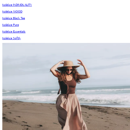
Kolekce INDIVIDUALITY
Kolekce MOOD
Kolekce Black Tee
Kolekce Pure
Kolekce Essentials
Kolekce Softly