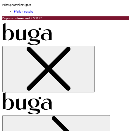
Přístupnostní navigace
Přejít k obsahu
Doprava
zdarma
nad 2 500 Kč