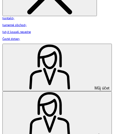
Kontakty
Kamenné obchody
Když kousek nesedne
Časté dotazy
Můj účet