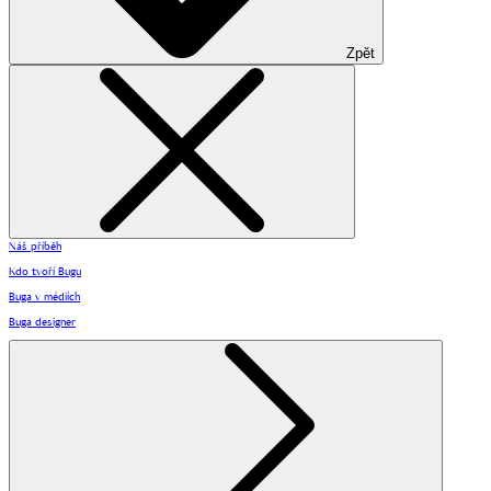
Zpět
Náš příběh
Kdo tvoří Bugu
Buga v médiích
Buga designer