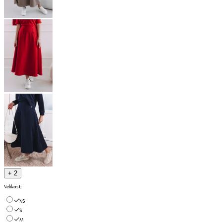
+ 2
Velikost
:
XS
S
M