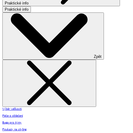
Praktické info
Praktické info
Zpět
Výběr velikosti
Péče o oblečení
Buga pro týmy
Poukazy na styling