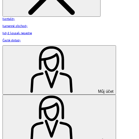
Kontakty
Kamenné obchody
Když kousek nesedne
Časté dotazy
Můj účet