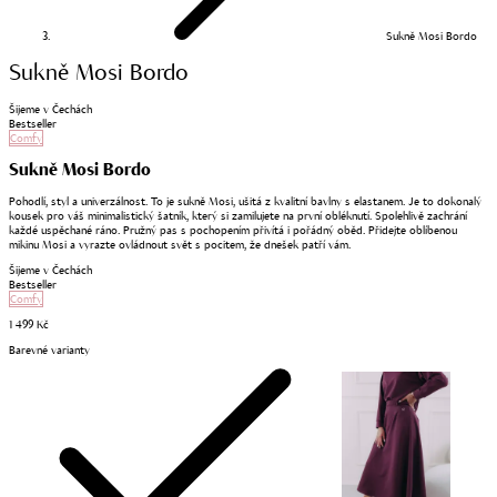
Sukně Mosi Bordo
Sukně Mosi Bordo
Šijeme v Čechách
Bestseller
Comfy
Sukně Mosi Bordo
Pohodlí, styl a univerzálnost. To je sukně Mosi, ušitá z kvalitní bavlny s elastanem. Je to dokonalý
kousek pro váš minimalistický šatník, který si zamilujete na první obléknutí. Spolehlivě zachrání
každé uspěchané ráno. Pružný pas s pochopením přivítá i pořádný oběd. Přidejte oblíbenou
mikinu Mosi a vyrazte ovládnout svět s pocitem, že dnešek patří vám.
Šijeme v Čechách
Bestseller
Comfy
1 499 Kč
Barevné varianty