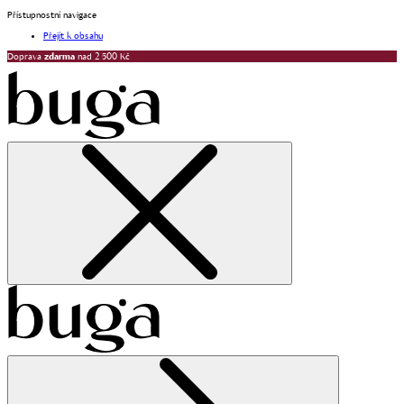
Přístupnostní navigace
Přejít k obsahu
Doprava
zdarma
nad 2 500 Kč