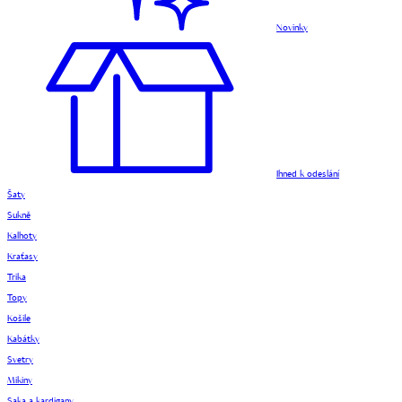
Novinky
Ihned k odeslání
Šaty
Sukně
Kalhoty
Kraťasy
Trika
Topy
Košile
Kabátky
Svetry
Mikiny
Saka a kardigany