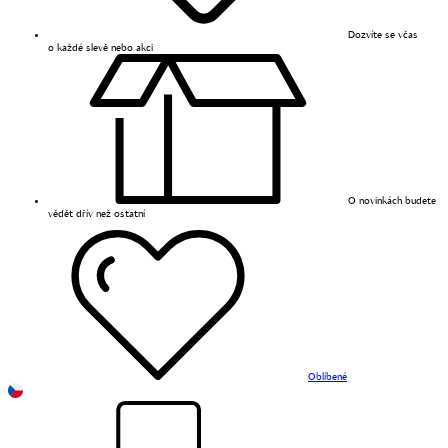
Dozvíte se včas
o každé slevě nebo akci
O novinkách budete
vědět dřív než ostatní
Oblíbené