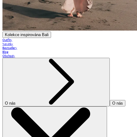
Kolekce inspirována Bali
Outfity
Novinky
Bestsellery
Blog
Obchody
O nás
O nás