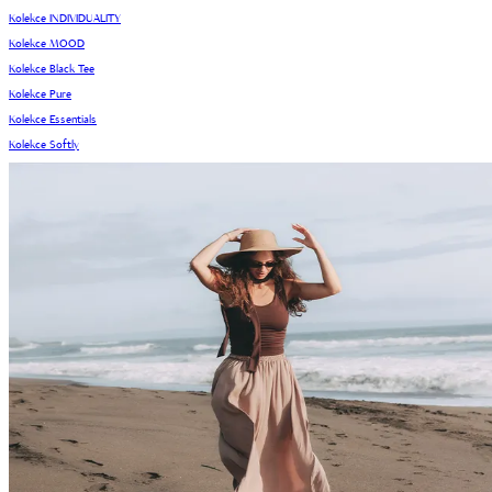
Kolekce INDIVIDUALITY
Kolekce MOOD
Kolekce Black Tee
Kolekce Pure
Kolekce Essentials
Kolekce Softly