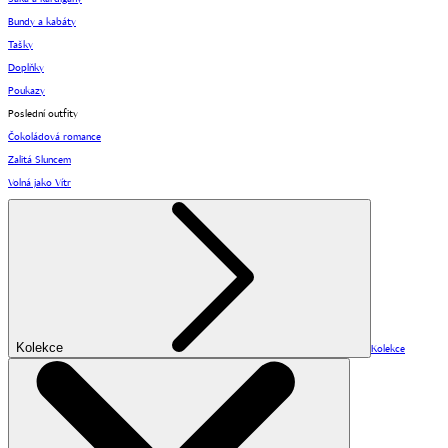
Bundy a kabáty
Tašky
Doplňky
Poukazy
Poslední outfity
Čokoládová romance
Zalitá Sluncem
Volná jako Vítr
Kolekce
Kolekce