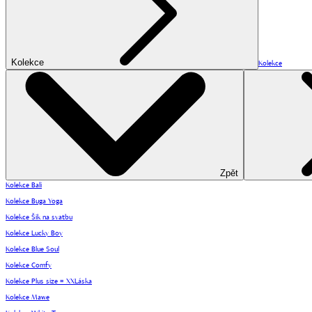
Kolekce
Kolekce
Zpět
Kolekce Bali
Kolekce Buga Yoga
Kolekce Šik na svatbu
Kolekce Lucky Boy
Kolekce Blue Soul
Kolekce Comfy
Kolekce Plus size = XXLáska
Kolekce Mawe