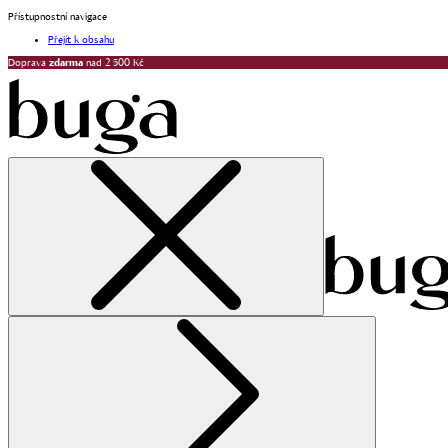
Přístupnostní navigace
Přejít k obsahu
Doprava
zdarma
nad 2 500 Kč