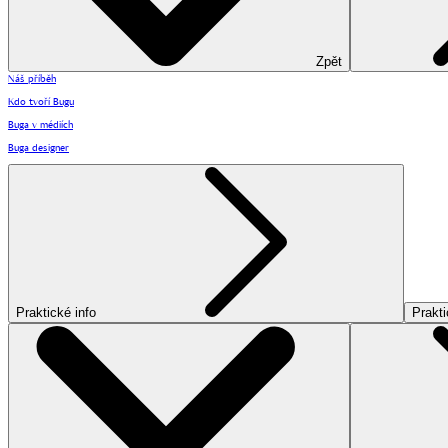
Zpět
Náš příběh
Kdo tvoří Bugu
Buga v médiích
Buga designer
Praktické info
Prakti