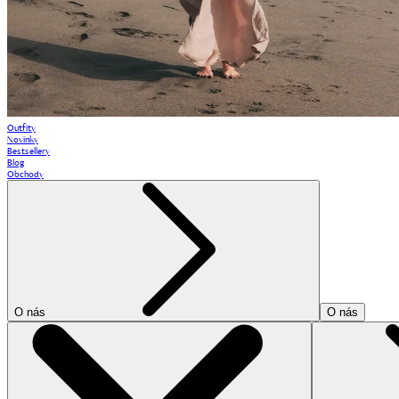
Outfity
Novinky
Bestsellery
Blog
Obchody
O nás
O nás