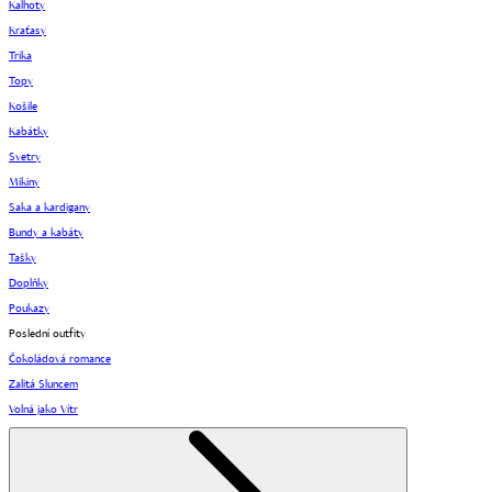
Kalhoty
Kraťasy
Trika
Topy
Košile
Kabátky
Svetry
Mikiny
Saka a kardigany
Bundy a kabáty
Tašky
Doplňky
Poukazy
Poslední outfity
Čokoládová romance
Zalitá Sluncem
Volná jako Vítr