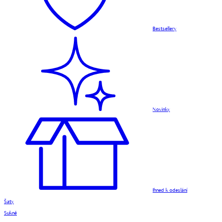
Bestsellery
Novinky
Ihned k odeslání
Šaty
Sukně