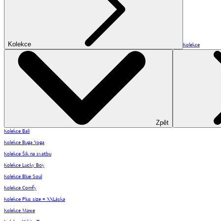
Kolekce
Kolekce
Zpět
Kolekce Bali
Kolekce Buga Yoga
Kolekce Šik na svatbu
Kolekce Lucky Boy
Kolekce Blue Soul
Kolekce Comfy
Kolekce Plus size = XXLáska
Kolekce Mawe