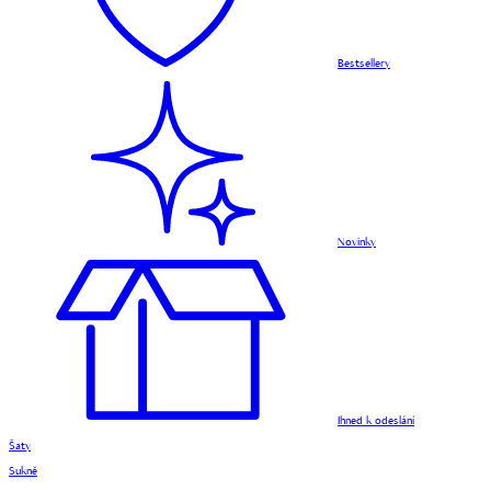
Bestsellery
Novinky
Ihned k odeslání
Šaty
Sukně