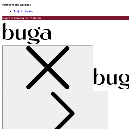
Přístupnostní navigace
Přejít k obsahu
Doprava
zdarma
nad 2 500 Kč