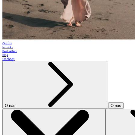
Outfity
Novinky
Bestsellery
Blog
Obchody
O nás
O nás