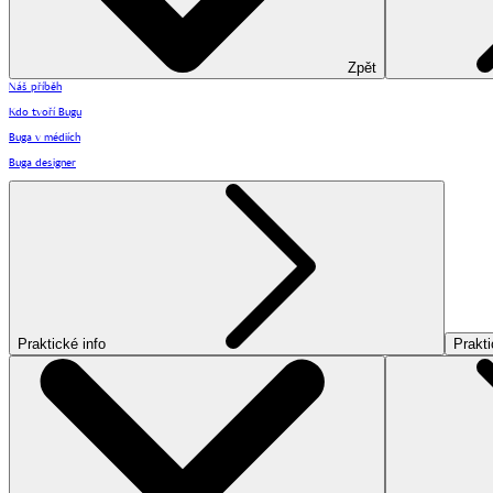
Zpět
Náš příběh
Kdo tvoří Bugu
Buga v médiích
Buga designer
Praktické info
Prakti