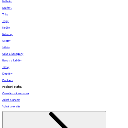
Kalhoty
Kraťasy
Trika
Topy
Košile
Kabátky
Svetry
Mikiny
Saka a kardigany
Bundy a kabáty
Tašky
Doplňky
Poukazy
Poslední outfity
Čokoládová romance
Zalitá Sluncem
Volná jako Vítr