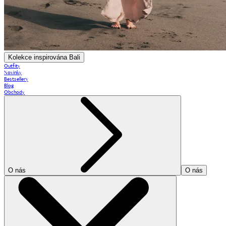
Kolekce inspirována Bali
Outfity
Novinky
Bestsellery
Blog
Obchody
O nás
O nás