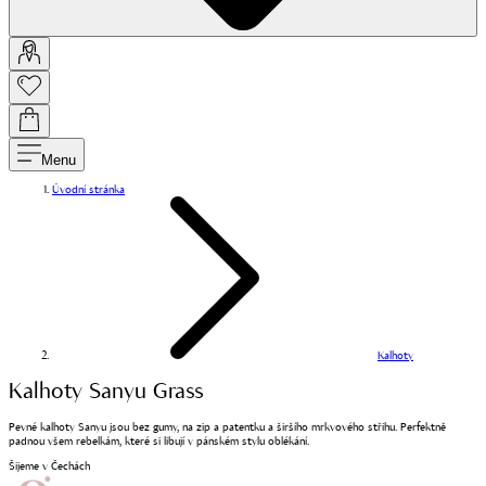
Menu
Úvodní stránka
Kalhoty
Kalhoty Sanyu Grass
Pevné kalhoty Sanyu jsou bez gumy, na zip a patentku a širšího mrkvového střihu. Perfektně
padnou všem rebelkám, které si libují v pánském stylu oblékání.
Šijeme v Čechách