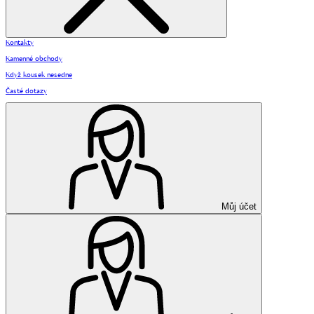
Kontakty
Kamenné obchody
Když kousek nesedne
Časté dotazy
Můj účet