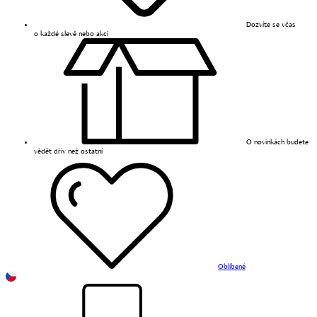
Dozvíte se včas
o každé slevě nebo akci
O novinkách budete
vědět dřív než ostatní
Oblíbené