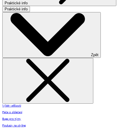
Praktické info
Praktické info
Zpět
Výběr velikosti
Péče o oblečení
Buga pro týmy
Poukazy na styling