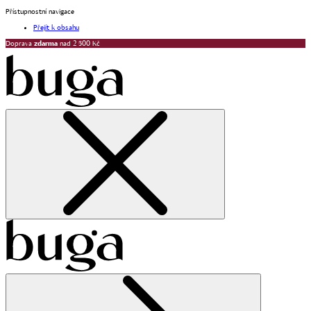
Přístupnostní navigace
Přejít k obsahu
Doprava
zdarma
nad 2 500 Kč