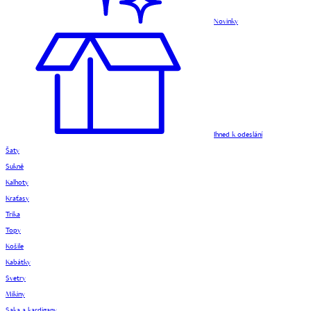
Novinky
Ihned k odeslání
Šaty
Sukně
Kalhoty
Kraťasy
Trika
Topy
Košile
Kabátky
Svetry
Mikiny
Saka a kardigany