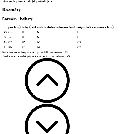
vám sedly přesně tak, jak potřebujete.
Rozměry
Rozměry - Kalhoty
pas
(cm)
boky
(cm)
vnitřní délka nohavice
(cm)
vnější délka nohavice
(cm)
XS
68
110
66
101
S
72
113
66
101
M
82
115
68
103
L
86
121
68
103
Káťa má na sobě při své výšce 170 cm velikost XS.
Zuzka má na sobě při své výšce 168 cm velikost XS.