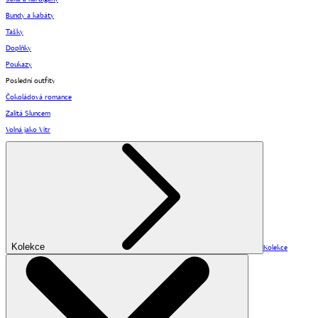
Bundy a kabáty
Tašky
Doplňky
Poukazy
Poslední outfity
Čokoládová romance
Zalitá Sluncem
Volná jako Vítr
Kolekce
Kolekce