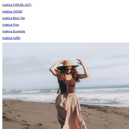
Kolekce INDIVIDUALITY
Kolekce MOOD
Kolekce Black Tee
Kolekce Pure
Kolekce Essentials
Kolekce Softly