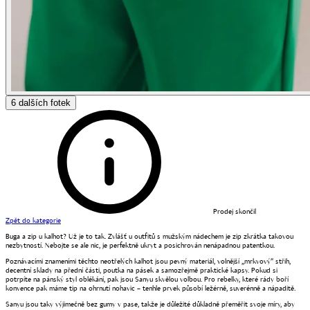
6
dalších fotek
Prodej skončil
Zpět do kategorie
Buga a zip u kalhot? Už je to tak. Zvlášť u outfitů s mužským nádechem je zip zkrátka takovou
nezbytností. Nebojte se ale nic, je perfektně ukryt a posichrován nenápadnou patentkou.
Poznávacími znameními těchto neotřelých kalhot jsou pevný materiál, volnější „mrkvový“ střih,
decentní sklady na přední části, poutka na pásek a samozřejmě praktické kapsy. Pokud si
potrpíte na pánský styl oblékání, pak jsou Sanyu skvělou volbou. Pro rebelky, které rády boří
konvence pak máme tip na ohrnutí nohavic – tenhle prvek působí ležérně, suverénně a nápaditě.
Sanyu jsou taky výjimečně bez gumy v pase, takže je důležité důkladně přeměřit svoje míry, aby