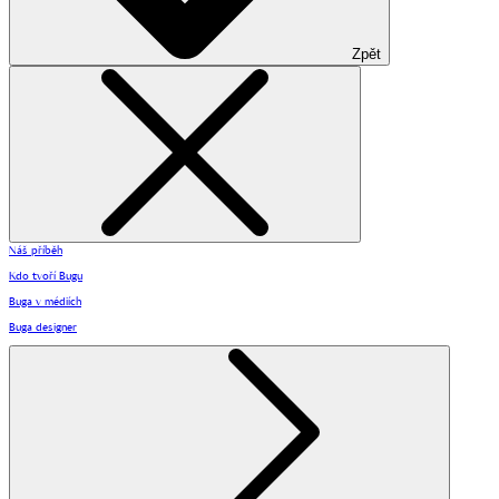
Zpět
Náš příběh
Kdo tvoří Bugu
Buga v médiích
Buga designer