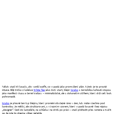
Někdy stačí tři kousky, aby vznikl outfit, co vypadá jako promyšlený plán. A jindy je to prostě
intuice. Bílé tričko z kolekce
White Tee
jako čistý start, blejzr
Kirabo
s černobílou kohoutí stopou
jako manifest vkusu a černé kraťasy – minimalistické, ale s dokonalým střihem, který drží celý look
pohromadě.
Kirabo
je přesně ten typ blejzru, který promění obyčejné ráno v den, kdy máte všechno pod
kontrolou. Je měkký, ale strukturovaný, s výrazným vzorem, který vypadá luxusně i bez nápisu
„designer“. Sedí do kanceláře, na schůzku i na drink po práci – stačí přehodit přes ramena a tvářit
se, že jste to dneska vůbec neřešila.