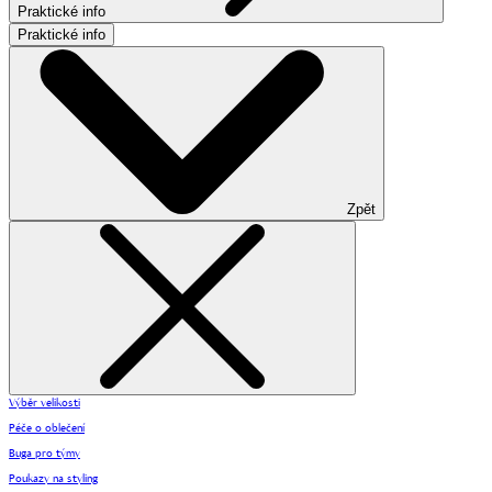
Praktické info
Praktické info
Zpět
Výběr velikosti
Péče o oblečení
Buga pro týmy
Poukazy na styling