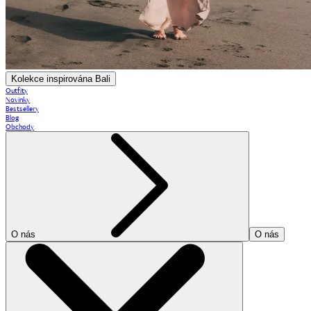
Kolekce inspirována Bali
Outfity
Novinky
Bestsellery
Blog
Obchody
O nás
O nás