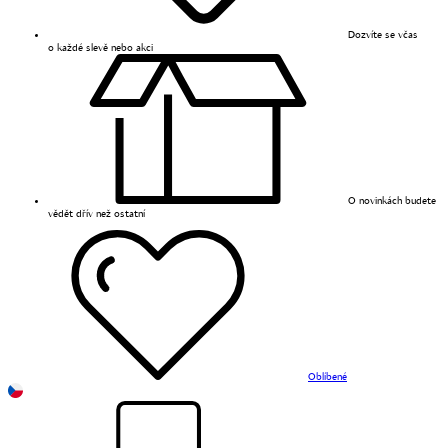
Dozvíte se včas
o každé slevě nebo akci
O novinkách budete
vědět dřív než ostatní
Oblíbené