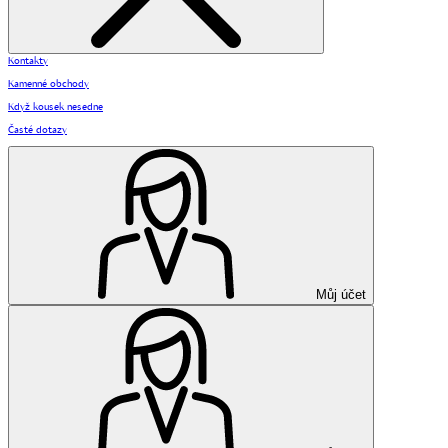
Kontakty
Kamenné obchody
Když kousek nesedne
Časté dotazy
Můj účet