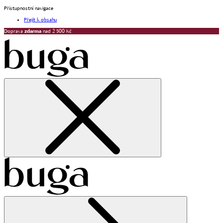
Přístupnostní navigace
Přejít k obsahu
Doprava
zdarma
nad 2 500 Kč