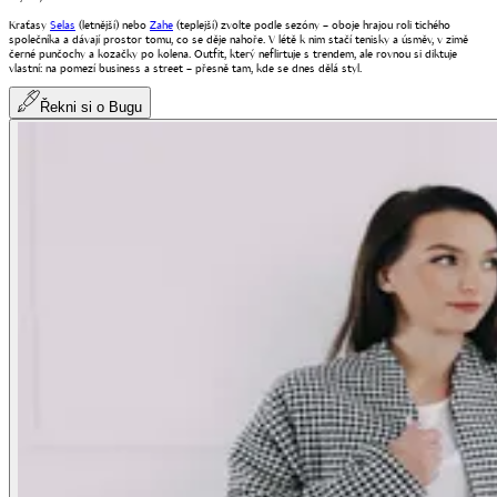
Kraťasy
Selas
(letnější) nebo
Zahe
(teplejší) zvolte podle sezóny – oboje hrajou roli tichého
společníka a dávají prostor tomu, co se děje nahoře. V létě k nim stačí tenisky a úsměv, v zimě
černé punčochy a kozačky po kolena. Outfit, který neflirtuje s trendem, ale rovnou si diktuje
vlastní: na pomezí business a street – přesně tam, kde se dnes dělá styl.
Řekni si o Bugu