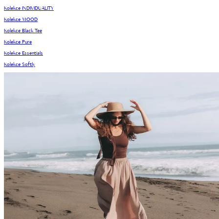
Kolekce INDIVIDUALITY
Kolekce MOOD
Kolekce Black Tee
Kolekce Pure
Kolekce Essentials
Kolekce Softly