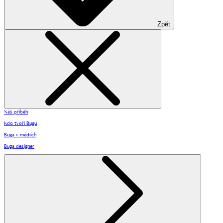
Zpět
Náš příběh
Kdo tvoří Bugu
Buga v médiích
Buga designer