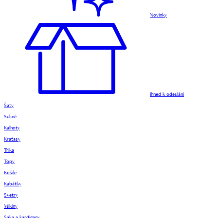
Novinky
Ihned k odeslání
Šaty
Sukně
Kalhoty
Kraťasy
Trika
Topy
Košile
Kabátky
Svetry
Mikiny
Saka a kardigany