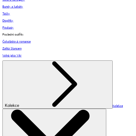
Bundy a kabáty
Tašky
Doplňky
Poukazy
Poslední outfity
Čokoládová romance
Zalitá Sluncem
Volná jako Vítr
Kolekce
Kolekce