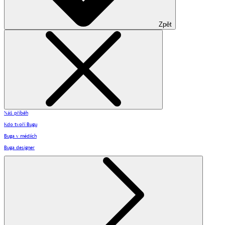
Zpět
Náš příběh
Kdo tvoří Bugu
Buga v médiích
Buga designer