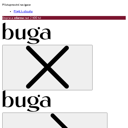
Přístupnostní navigace
Přejít k obsahu
Doprava
zdarma
nad 2 500 Kč