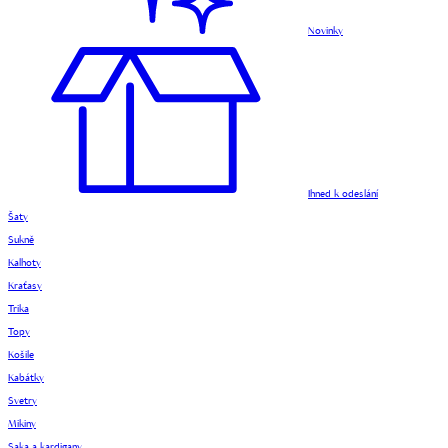
Novinky
Ihned k odeslání
Šaty
Sukně
Kalhoty
Kraťasy
Trika
Topy
Košile
Kabátky
Svetry
Mikiny
Saka a kardigany