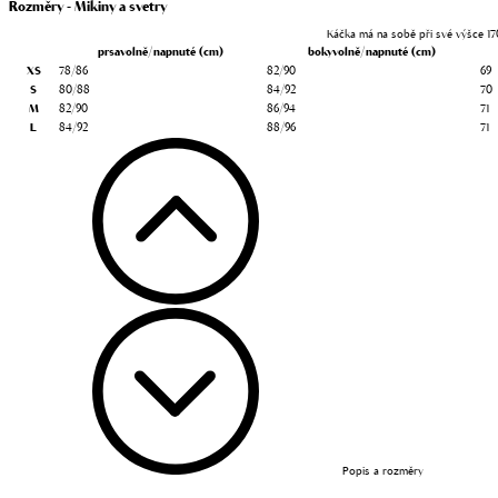
Rozměry - Mikiny a svetry
Káčka má na sobě při své výšce 17
prsa
volně/napnuté (cm)
boky
volně/napnuté (cm)
XS
78/86
82/90
69
S
80/88
84/92
70
M
82/90
86/94
71
L
84/92
88/96
71
Popis a rozměry