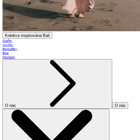
Kolekce inspirována Bali
Outfity
Novinky
Bestsellery
Blog
Obchody
O nás
O nás