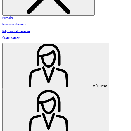
Kontakty
Kamenné obchody
Když kousek nesedne
Časté dotazy
Můj účet