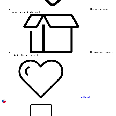
Dozvíte se včas
o každé slevě nebo akci
O novinkách budete
vědět dřív než ostatní
Oblíbené