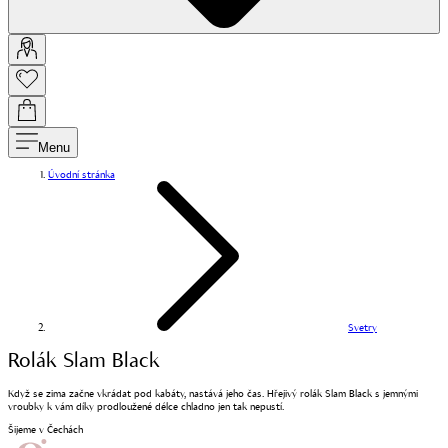
Menu
Úvodní stránka
Svetry
Rolák Slam Black
Když se zima začne vkrádat pod kabáty, nastává jeho čas. Hřejivý rolák Slam Black s jemnými
vroubky k vám díky prodloužené délce chladno jen tak nepustí.
Šijeme v Čechách