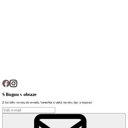
S Bugou v obraze
Z šicí dílny rovnou do e-mailu. Nenechte si utéct novinky, tipy a inspiraci