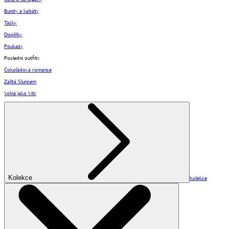
Bundy a kabáty
Tašky
Doplňky
Poukazy
Poslední outfity
Čokoládová romance
Zalitá Sluncem
Volná jako Vítr
Kolekce
Kolekce