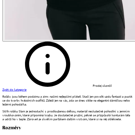
Prodej skončil
Zpět do kategorie
Roláky jsou během podzimu a zimy našimi nejlepšími přáteli. Stačí jen povolit uzdu fantazii a pustit
se do tvorby hvězdných outfitů. Záleží jen na vás, zda se dnes cítíte na elegantní dámičkou nebo
ležérní pohodářka.
Střih roláku Slam je jednoduchý s prodlouženou délkou, materiál neskutečně pohodlný s jemným
vroubkováním, které připomíná krajku. Je dostatečně pružný, pěkně se přizpůsobí konturám těla
a udrží ho v teple. Zároveň je skvělým parťákem dalším vrstvám, které si na něj obléknete.
Rozměry