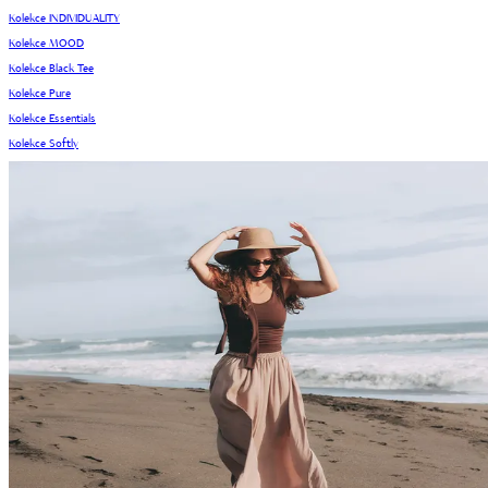
Kolekce INDIVIDUALITY
Kolekce MOOD
Kolekce Black Tee
Kolekce Pure
Kolekce Essentials
Kolekce Softly