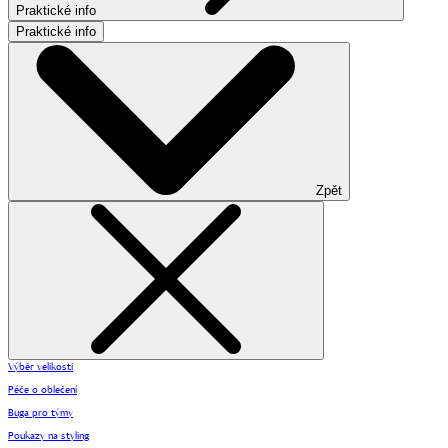
Praktické info
Praktické info
Zpět
Výběr velikosti
Péče o oblečení
Buga pro týmy
Poukazy na styling