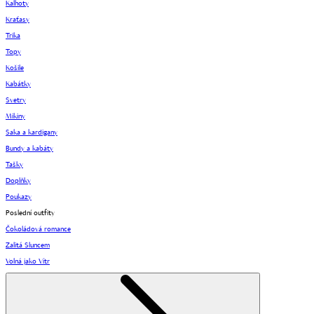
Kalhoty
Kraťasy
Trika
Topy
Košile
Kabátky
Svetry
Mikiny
Saka a kardigany
Bundy a kabáty
Tašky
Doplňky
Poukazy
Poslední outfity
Čokoládová romance
Zalitá Sluncem
Volná jako Vítr