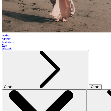
Outfity
Novinky
Bestsellery
Blog
Obchody
O nás
O nás