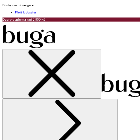
Přístupnostní navigace
Přejít k obsahu
Doprava
zdarma
nad 2 500 Kč