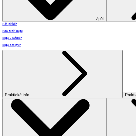
Zpět
Náš příběh
Kdo tvoří Bugu
Buga v médiích
Buga designer
Praktické info
Prakti