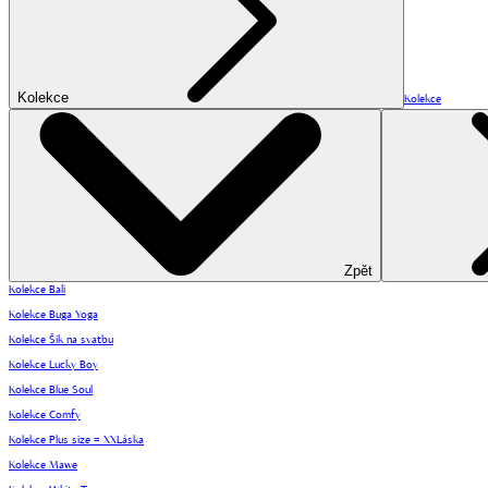
Kolekce
Kolekce
Zpět
Kolekce Bali
Kolekce Buga Yoga
Kolekce Šik na svatbu
Kolekce Lucky Boy
Kolekce Blue Soul
Kolekce Comfy
Kolekce Plus size = XXLáska
Kolekce Mawe