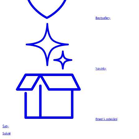
Bestsellery
Novinky
Ihned k odeslání
Šaty
Sukně