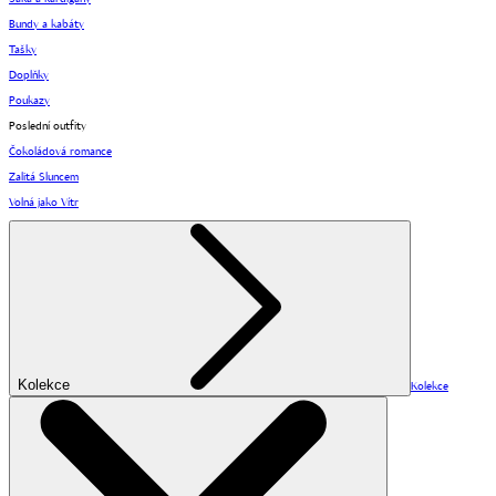
Bundy a kabáty
Tašky
Doplňky
Poukazy
Poslední outfity
Čokoládová romance
Zalitá Sluncem
Volná jako Vítr
Kolekce
Kolekce