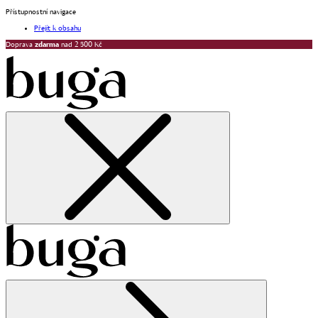
Přístupnostní navigace
Přejít k obsahu
Doprava
zdarma
nad 2 500 Kč