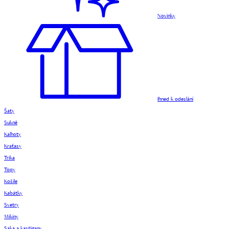
Novinky
Ihned k odeslání
Šaty
Sukně
Kalhoty
Kraťasy
Trika
Topy
Košile
Kabátky
Svetry
Mikiny
Saka a kardigany