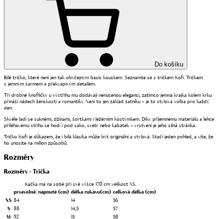
Do košíku
Bílé tričko, které není jen tak obyčejným basic kouskem. Seznamte se s tričkem Kofi. Tričkem
s jemným šarmem a překvapivým detailem.
Tři drobné knoflíčky u výstřihu mu dodávají nenucenou eleganci, zatímco jemná krajka kolem krku
přináší nádech ženskosti a romantiky. Není to jen základ šatníku – je to stylová volba pro každý
den.
Skvěle ladí se sukněmi, džínami, šortkami i ležérním kostýmkem. Díky příjemnému materiálu a lehce
přiléhavému střihu se hodí i pod sako, svetr nebo kabátek – vrstvení je jeho silná stránka.
Tričko Kofi je důkazem, že i bílá klasika může být originální a stylová. Stačí jeden pohled, a víte, že
ho unosíte na milion způsobů.
Rozměry
Rozměry - Trička
Kačka má na sobě při své výšce 170 cm velikost XS.
prsa
volně/napnuté (cm)
délka rukávu
(cm)
celková délka
(cm)
XS
84
14
56
S
88
14,5
57
M
92
15
58