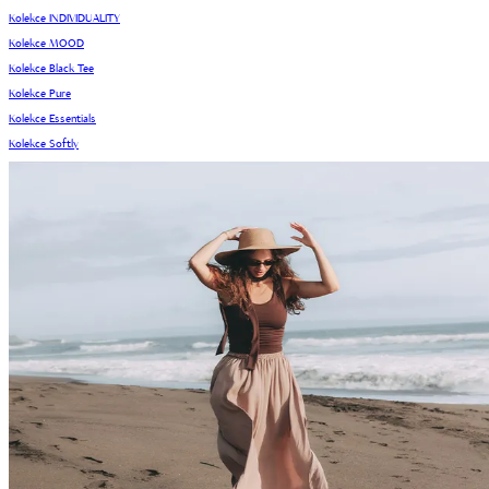
Kolekce INDIVIDUALITY
Kolekce MOOD
Kolekce Black Tee
Kolekce Pure
Kolekce Essentials
Kolekce Softly