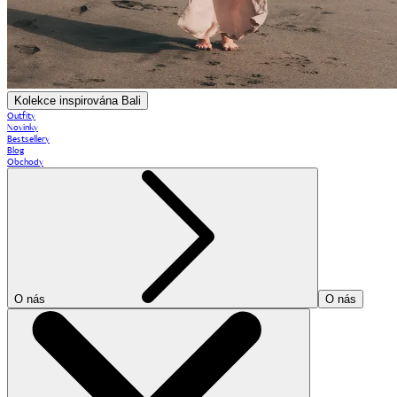
Kolekce inspirována Bali
Outfity
Novinky
Bestsellery
Blog
Obchody
O nás
O nás