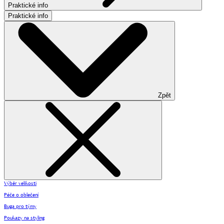
Praktické info
Praktické info
Zpět
Výběr velikosti
Péče o oblečení
Buga pro týmy
Poukazy na styling