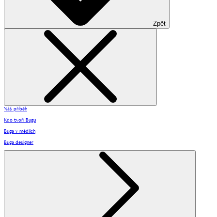
Zpět
Náš příběh
Kdo tvoří Bugu
Buga v médiích
Buga designer