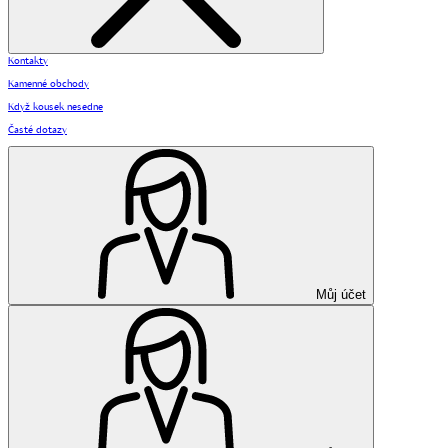
Kontakty
Kamenné obchody
Když kousek nesedne
Časté dotazy
Můj účet