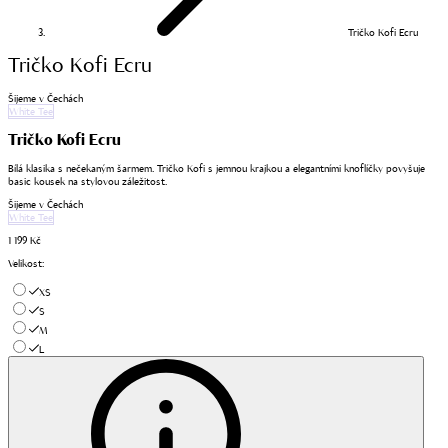
Tričko Kofi Ecru
Tričko Kofi Ecru
Šijeme v Čechách
White Tee
Tričko Kofi Ecru
Bílá klasika s nečekaným šarmem. Tričko Kofi s jemnou krajkou a elegantními knoflíčky povyšuje
basic kousek na stylovou záležitost.
Šijeme v Čechách
White Tee
1 199 Kč
Velikost
:
XS
S
M
L