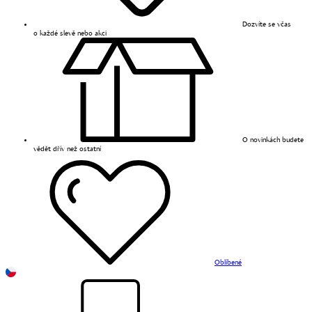
Dozvíte se včas
o každé slevě nebo akci
O novinkách budete
vědět dřív než ostatní
Oblíbené