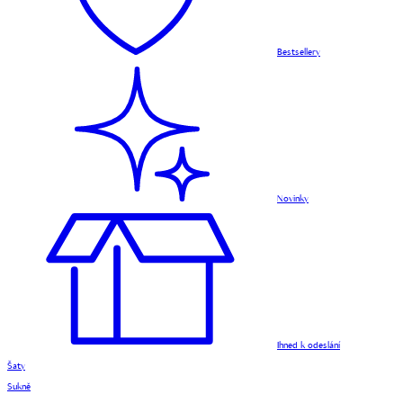
Bestsellery
Novinky
Ihned k odeslání
Šaty
Sukně