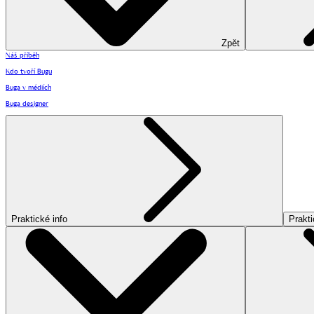
Zpět
Náš příběh
Kdo tvoří Bugu
Buga v médiích
Buga designer
Praktické info
Prakti