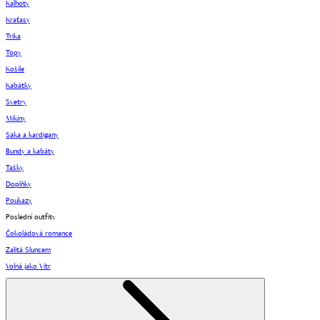
Kalhoty
Kraťasy
Trika
Topy
Košile
Kabátky
Svetry
Mikiny
Saka a kardigany
Bundy a kabáty
Tašky
Doplňky
Poukazy
Poslední outfity
Čokoládová romance
Zalitá Sluncem
Volná jako Vítr