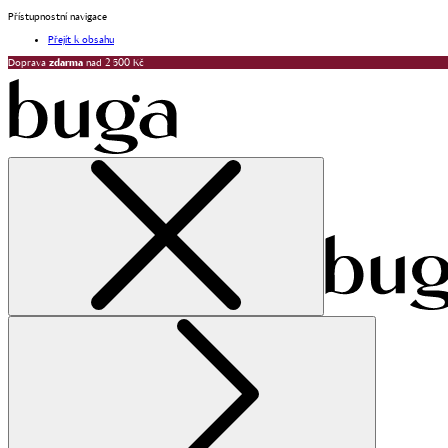
Přístupnostní navigace
Přejít k obsahu
Doprava
zdarma
nad 2 500 Kč