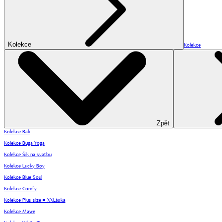
Kolekce
Kolekce
Zpět
Kolekce Bali
Kolekce Buga Yoga
Kolekce Šik na svatbu
Kolekce Lucky Boy
Kolekce Blue Soul
Kolekce Comfy
Kolekce Plus size = XXLáska
Kolekce Mawe