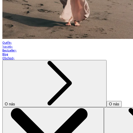
Outfity
Novinky
Bestsellery
Blog
Obchody
O nás
O nás