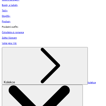
Bundy a kabáty
Tašky
Doplňky
Poukazy
Poslední outfity
Čokoládová romance
Zalitá Sluncem
Volná jako Vítr
Kolekce
Kolekce