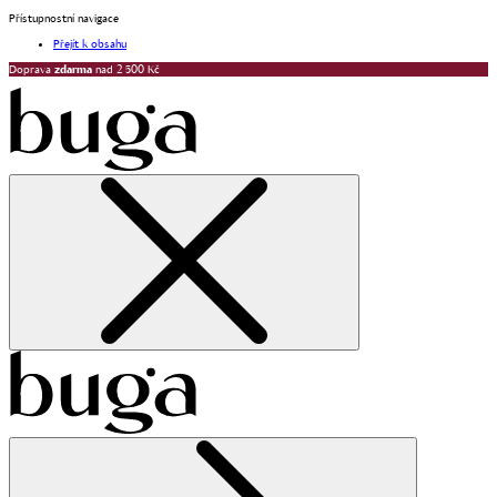
Přístupnostní navigace
Přejít k obsahu
Doprava
zdarma
nad 2 500 Kč