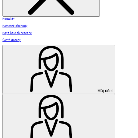
Kontakty
Kamenné obchody
Když kousek nesedne
Časté dotazy
Můj účet