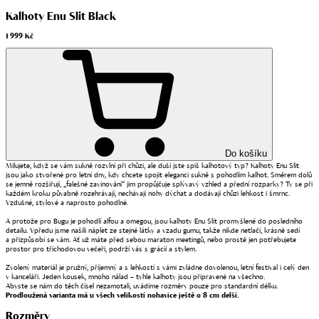
Kalhoty Enu Slit Black
1 999 Kč
Do košíku
Milujete, když se vám sukně rozvlní při chůzi, ale duší jste spíš kalhotový typ? Kalhoty Enu Slit
jsou jako stvořené pro letní dny, kdy chcete spojit eleganci sukně s pohodlím kalhot. Směrem dolů
se jemně rozšiřují, „falešné zavinování“ jim propůjčuje splývavý vzhled a přední rozparky? Ty se při
každém kroku půvabně rozehrávají, nechávají nohy dýchat a dodávají chůzi lehkost i šmrnc.
Vzdušné, stylové a naprosto pohodlné.
A protože pro Bugu je pohodlí alfou a omegou, jsou kalhoty Enu Slit promyšlené do posledního
detailu. Vpředu jsme našili náplet ze stejné látky a vzadu gumu, takže nikde netlačí, krásně sedí
a přizpůsobí se vám. Ať už máte před sebou maraton meetingů, nebo prostě jen potřebujete
prostor pro tříchodovou večeři, podrží vás s grácií a stylem.
Zvolený materiál je pružný, příjemný a s lehkostí s vámi zvládne dovolenou, letní festival i celý den
v kanceláři. Jeden kousek, mnoho nálad – tyhle kalhoty jsou připravené na všechno.
Abyste se nám do těch čísel nezamotali, uvádíme rozměry pouze pro standardní délku.
Prodloužená varianta má u všech velikostí nohavice ještě o 8 cm delší.
Rozměry