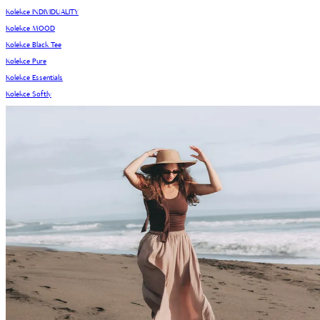
Kolekce INDIVIDUALITY
Kolekce MOOD
Kolekce Black Tee
Kolekce Pure
Kolekce Essentials
Kolekce Softly