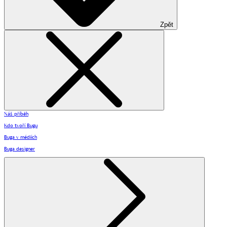
Zpět
Náš příběh
Kdo tvoří Bugu
Buga v médiích
Buga designer