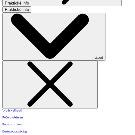
Praktické info
Praktické info
Zpět
Výběr velikosti
Péče o oblečení
Buga pro týmy
Poukazy na styling