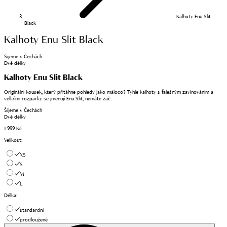
Kalhoty Enu Slit
Black
Kalhoty Enu Slit Black
Šijeme v Čechách
Dvě délky
Kalhoty Enu Slit Black
Originální kousek, který přitáhne pohledy jako máloco? Tyhle kalhoty s falešným zavinováním a
velkými rozparky se jmenují Enu Slit, nemáte zač.
Šijeme v Čechách
Dvě délky
1 999 Kč
Velikost
:
XS
S
M
L
Délka
:
standardní
prodloužené