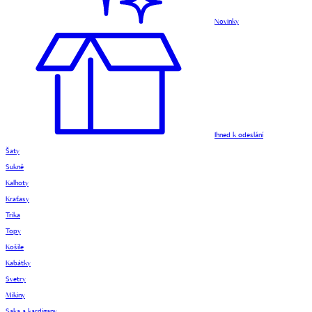
Novinky
Ihned k odeslání
Šaty
Sukně
Kalhoty
Kraťasy
Trika
Topy
Košile
Kabátky
Svetry
Mikiny
Saka a kardigany