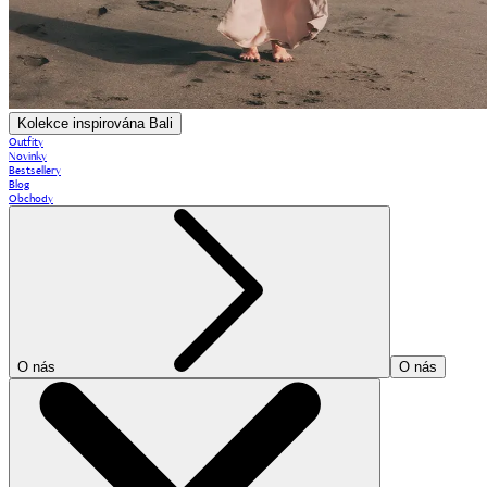
Kolekce inspirována Bali
Outfity
Novinky
Bestsellery
Blog
Obchody
O nás
O nás