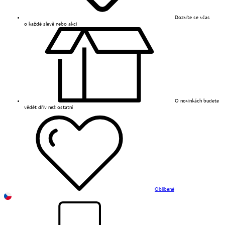
Dozvíte se včas
o každé slevě nebo akci
O novinkách budete
vědět dřív než ostatní
Oblíbené