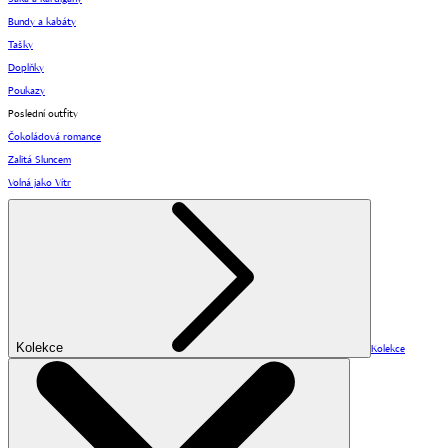
Bundy a kabáty
Tašky
Doplňky
Poukazy
Poslední outfity
Čokoládová romance
Zalitá Sluncem
Volná jako Vítr
Kolekce
Kolekce