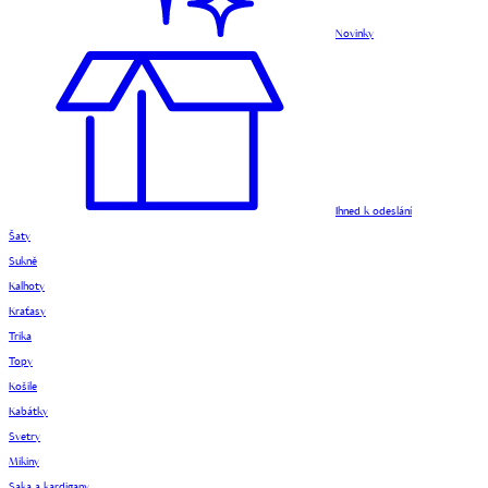
Novinky
Ihned k odeslání
Šaty
Sukně
Kalhoty
Kraťasy
Trika
Topy
Košile
Kabátky
Svetry
Mikiny
Saka a kardigany