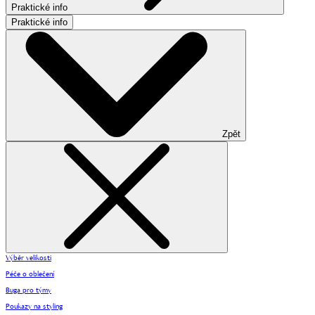
Praktické info
Praktické info
Zpět
Výběr velikosti
Péče o oblečení
Buga pro týmy
Poukazy na styling