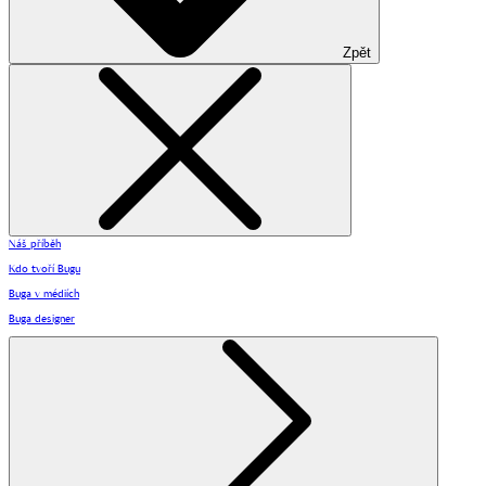
Zpět
Náš příběh
Kdo tvoří Bugu
Buga v médiích
Buga designer