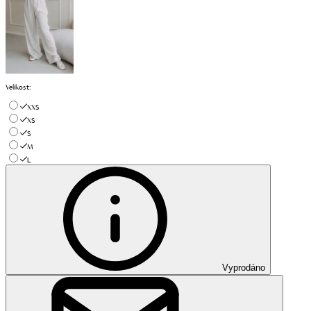
Velikost
:
XXS
XS
S
M
L
Vyprodáno