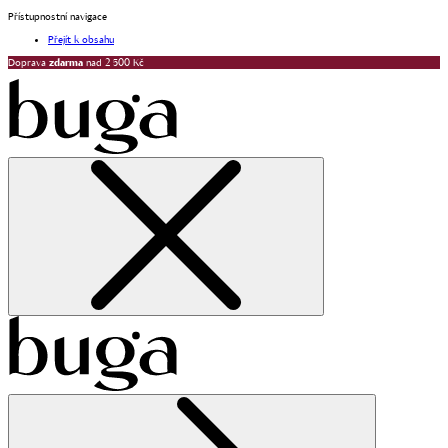
Přístupnostní navigace
Přejít k obsahu
Doprava
zdarma
nad 2 500 Kč