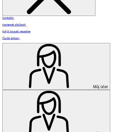
Kontakty
Kamenné obchody
Když kousek nesedne
Časté dotazy
Můj účet