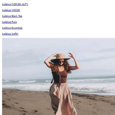
Kolekce INDIVIDUALITY
Kolekce MOOD
Kolekce Black Tee
Kolekce Pure
Kolekce Essentials
Kolekce Softly