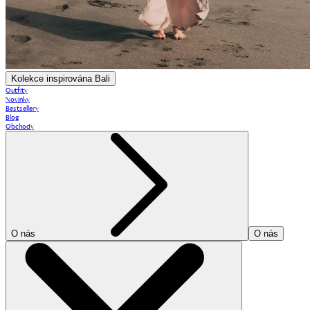
Kolekce inspirována Bali
Outfity
Novinky
Bestsellery
Blog
Obchody
O nás
O nás