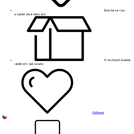
Dozvíte se včas
o každé slevě nebo akci
O novinkách budete
vědět dřív než ostatní
Oblíbené