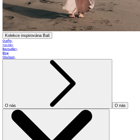
Kolekce inspirována Bali
Outfity
Novinky
Bestsellery
Blog
Obchody
O nás
O nás