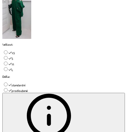
Velikost
:
XS
S
M
L
Délka
:
standardní
prodloužené