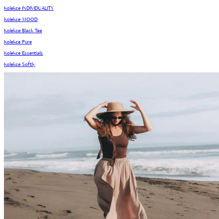
Kolekce INDIVIDUALITY
Kolekce MOOD
Kolekce Black Tee
Kolekce Pure
Kolekce Essentials
Kolekce Softly