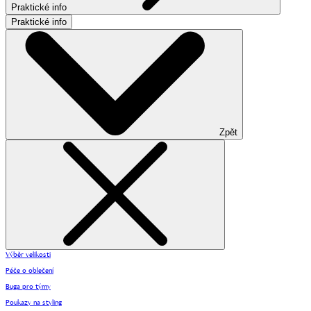
Praktické info
Praktické info
Zpět
Výběr velikosti
Péče o oblečení
Buga pro týmy
Poukazy na styling