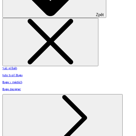
Zpět
Náš příběh
Kdo tvoří Bugu
Buga v médiích
Buga designer