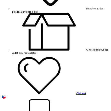
Dozvíte se včas
o každé slevě nebo akci
O novinkách budete
vědět dřív než ostatní
Oblíbené