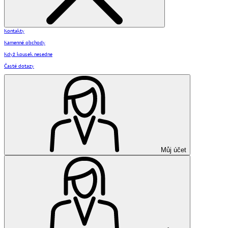
Kontakty
Kamenné obchody
Když kousek nesedne
Časté dotazy
Můj účet