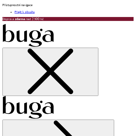
Přístupnostní navigace
Přejít k obsahu
Doprava
zdarma
nad 2 500 Kč