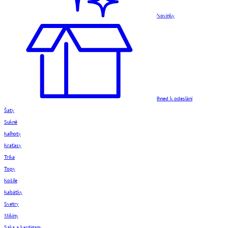
Novinky
Ihned k odeslání
Šaty
Sukně
Kalhoty
Kraťasy
Trika
Topy
Košile
Kabátky
Svetry
Mikiny
Saka a kardigany