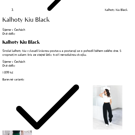
Kalhoty Kiu Black
Kalhoty Kiu Black
Šijeme v Čechách
Dvě délky
Kalhoty Kiu Black
Široké kalhoty Kiu vykouzlí krásnou postavu a postarají se o pohodlí během celého dne. S
cropnutým sakem Aris ze stejné látky tvoří nerozlučnou dvojku.
Šijeme v Čechách
Dvě délky
1 899 Kč
Barevné varianty