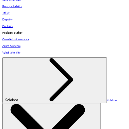
Bundy a kabáty
Tašky
Doplňky
Poukazy
Poslední outfity
Čokoládová romance
Zalitá Sluncem
Volná jako Vítr
Kolekce
Kolekce