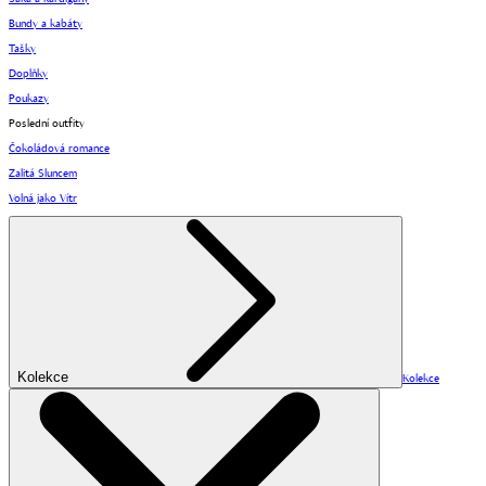
Bundy a kabáty
Tašky
Doplňky
Poukazy
Poslední outfity
Čokoládová romance
Zalitá Sluncem
Volná jako Vítr
Kolekce
Kolekce