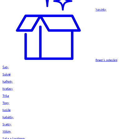
Novinky
Ihned k odeslání
Šaty
Sukně
Kalhoty
Kraťasy
Trika
Topy
Košile
Kabátky
Svetry
Mikiny
Saka a kardigany