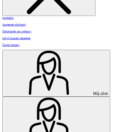
Kontakty
Kamenné obchody
Odstoupit od smlouvy
Když kousek nesedne
Časté dotazy
Můj účet