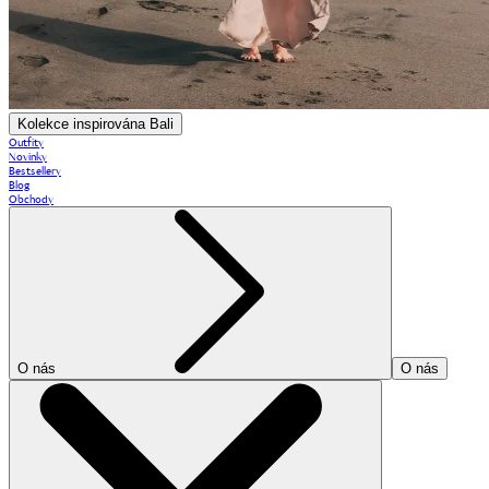
Kolekce inspirována Bali
Outfity
Novinky
Bestsellery
Blog
Obchody
O nás
O nás