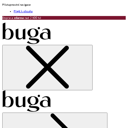
Přístupnostní navigace
Přejít k obsahu
Doprava
zdarma
nad 2 500 Kč