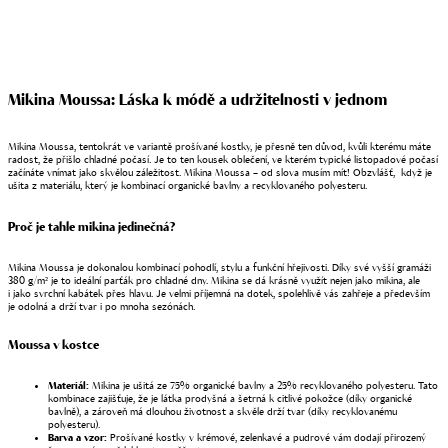
Do košíku
Mikina Moussa:
Láska k módě a udržitelnosti v jednom
Mikina Moussa, tentokrát ve variantě prošívané kostky, je přesně ten důvod, kvůli kterému máte
radost, že přišlo chladné počasí. Je to ten kousek oblečení, ve kterém typické listopadové počasí
začínáte vnímat jako skvělou záležitost. Mikina Moussa – od slova musím mít! Obzvlášť, když je
ušita z materiálu, který je kombinací organické bavlny a recyklovaného polyesteru.
Proč je tahle mikina jedinečná?
Mikina Moussa je dokonalou kombinací pohodlí, stylu a funkční hřejivosti. Díky své vyšší gramáži
380 g/m² je to ideální parťák pro chladné dny. Mikina se dá krásně využít nejen jako mikina, ale
i jako svrchní kabátek přes hlavu. Je velmi příjemná na dotek, spolehlivě vás zahřeje a především
je odolná a drží tvar i po mnoha sezónách.
Moussa v kostce
Materiál:
Mikina
je ušitá ze 75% organické bavlny a 25% recyklovaného polyesteru. Tato
kombinace zajišťuje, že je látka prodyšná a šetrná k citlivé pokožce (díky organické
bavlně), a zároveň má dlouhou životnost a skvěle drží tvar (díky recyklovanému
polyesteru).
Barva a vzor:
Prošívané kostky v krémové, zelenkavé a pudrové vám dodají přirozený