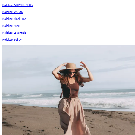
Kolekce INDIVIDUALITY
Kolekce MOOD
Kolekce Black Tee
Kolekce Pure
Kolekce Essentials
Kolekce Softly