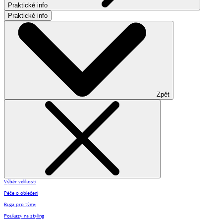
Praktické info
Praktické info
Zpět
Výběr velikosti
Péče o oblečení
Buga pro týmy
Poukazy na styling