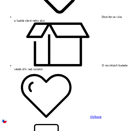
Dozvíte se včas
o každé slevě nebo akci
O novinkách budete
vědět dřív než ostatní
Oblíbené