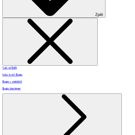
Zpět
Náš příběh
Kdo tvoří Bugu
Buga v médiích
Buga designer