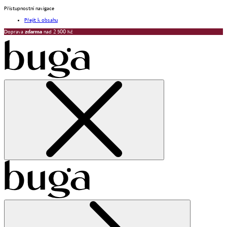
Přístupnostní navigace
Přejít k obsahu
Doprava
zdarma
nad 2 500 Kč