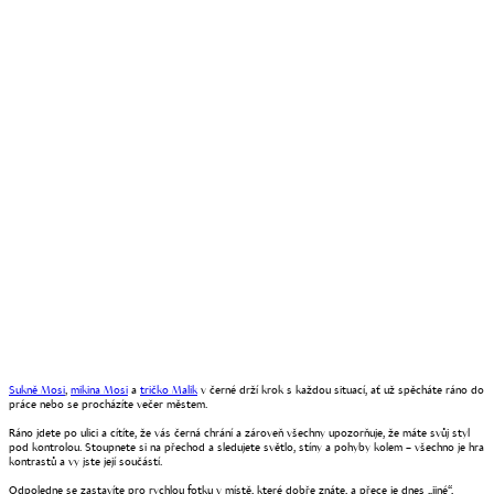
Sukně Mosi
,
mikina Mosi
a
tričko Malik
v černé drží krok s každou situací, ať už spěcháte ráno do
práce nebo se procházíte večer městem.
Ráno jdete po ulici a cítíte, že vás černá chrání a zároveň všechny upozorňuje, že máte svůj styl
pod kontrolou. Stoupnete si na přechod a sledujete světlo, stíny a pohyby kolem – všechno je hra
kontrastů a vy jste její součástí.
Odpoledne se zastavíte pro rychlou fotku v místě, které dobře znáte, a přece je dnes „jiné“,