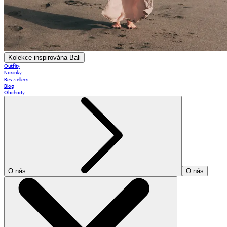
Kolekce inspirována Bali
Outfity
Novinky
Bestsellery
Blog
Obchody
O nás
O nás