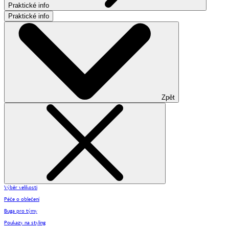
Praktické info
Praktické info
Zpět
Výběr velikosti
Péče o oblečení
Buga pro týmy
Poukazy na styling