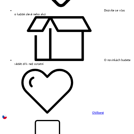
Dozvíte se včas
o každé slevě nebo akci
O novinkách budete
vědět dřív než ostatní
Oblíbené