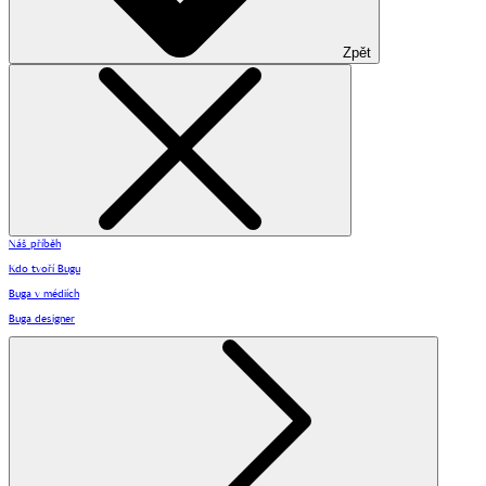
Zpět
Náš příběh
Kdo tvoří Bugu
Buga v médiích
Buga designer