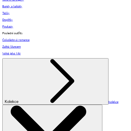
Bundy a kabáty
Tašky
Doplňky
Poukazy
Poslední outfity
Čokoládová romance
Zalitá Sluncem
Volná jako Vítr
Kolekce
Kolekce