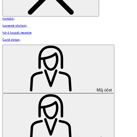
Kontakty
Kamenné obchody
Když kousek nesedne
Časté dotazy
Můj účet