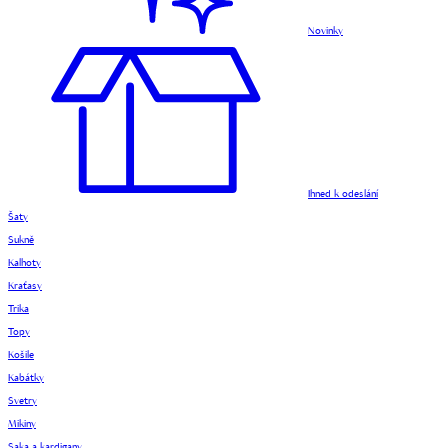
Novinky
Ihned k odeslání
Šaty
Sukně
Kalhoty
Kraťasy
Trika
Topy
Košile
Kabátky
Svetry
Mikiny
Saka a kardigany