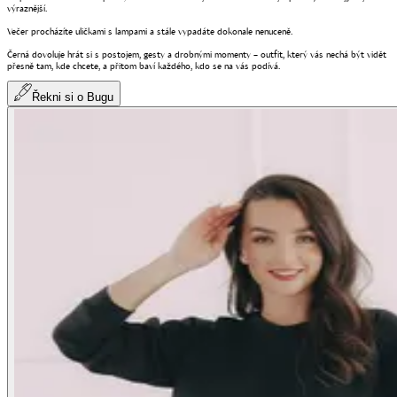
výraznější.
Večer procházíte uličkami s lampami a stále vypadáte dokonale nenuceně.
Černá dovoluje hrát si s postojem, gesty a drobnými momenty – outfit, který vás nechá být vidět
přesně tam, kde chcete, a přitom baví každého, kdo se na vás podívá.
Řekni si o Bugu