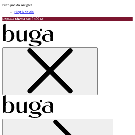
Přístupnostní navigace
Přejít k obsahu
Doprava
zdarma
nad 2 500 Kč