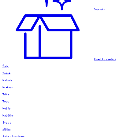
Novinky
Ihned k odeslání
Šaty
Sukně
Kalhoty
Kraťasy
Trika
Topy
Košile
Kabátky
Svetry
Mikiny
Saka a kardigany