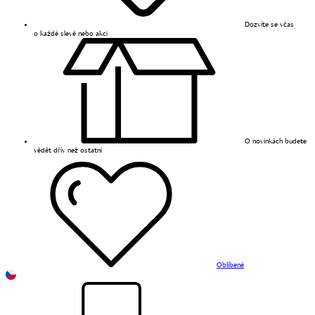
Dozvíte se včas
o každé slevě nebo akci
O novinkách budete
vědět dřív než ostatní
Oblíbené