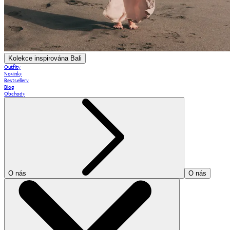
Kolekce inspirována Bali
Outfity
Novinky
Bestsellery
Blog
Obchody
O nás
O nás