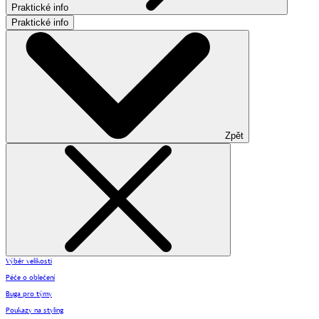
Praktické info
Praktické info
Zpět
Výběr velikosti
Péče o oblečení
Buga pro týmy
Poukazy na styling