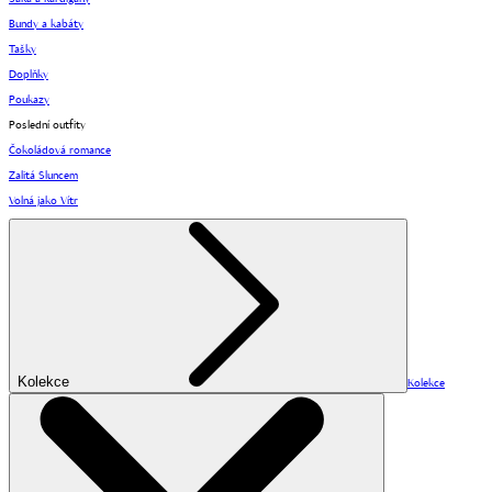
Bundy a kabáty
Tašky
Doplňky
Poukazy
Poslední outfity
Čokoládová romance
Zalitá Sluncem
Volná jako Vítr
Kolekce
Kolekce