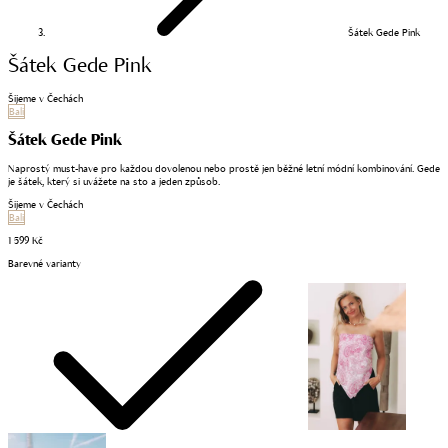
Šátek Gede Pink
Šátek Gede Pink
Šijeme v Čechách
Bali
Šátek Gede Pink
Naprostý must-have pro každou dovolenou nebo prostě jen běžné letní módní kombinování. Gede
je šátek, který si uvážete na sto a jeden způsob.
Šijeme v Čechách
Bali
1 599 Kč
Barevné varianty