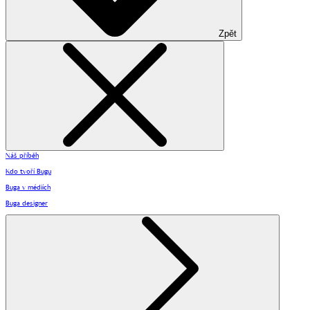
Zpět
Náš příběh
Kdo tvoří Bugu
Buga v médiích
Buga designer