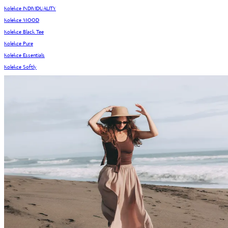
Kolekce INDIVIDUALITY
Kolekce MOOD
Kolekce Black Tee
Kolekce Pure
Kolekce Essentials
Kolekce Softly