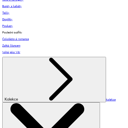
Bundy a kabáty
Tašky
Doplňky
Poukazy
Poslední outfity
Čokoládová romance
Zalitá Sluncem
Volná jako Vítr
Kolekce
Kolekce