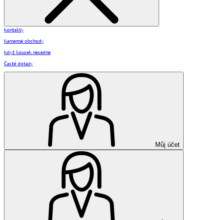
Kontakty
Kamenné obchody
Když kousek nesedne
Časté dotazy
Můj účet