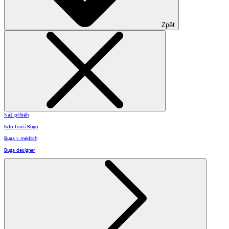
Zpět
Náš příběh
Kdo tvoří Bugu
Buga v médiích
Buga designer