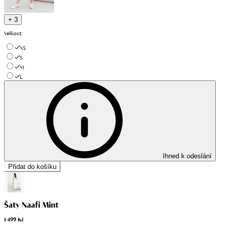
+ 3
Velikost
:
XS
S
M
L
Ihned k odeslání
Přidat do košíku
Šaty Naafi Mint
1 499 Kč