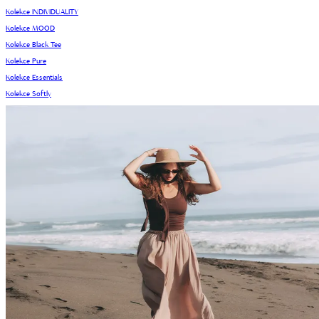
Kolekce INDIVIDUALITY
Kolekce MOOD
Kolekce Black Tee
Kolekce Pure
Kolekce Essentials
Kolekce Softly