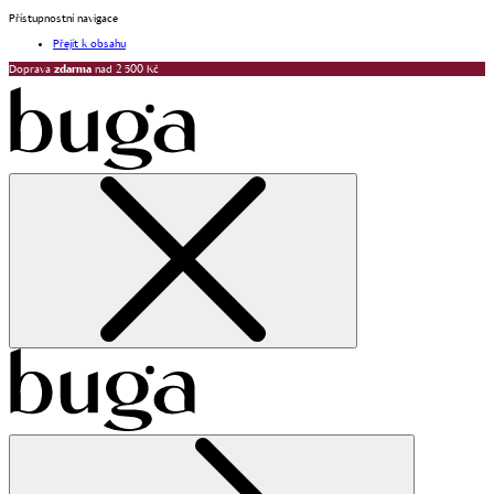
Přístupnostní navigace
Přejít k obsahu
Doprava
zdarma
nad 2 500 Kč