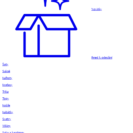
Novinky
Ihned k odeslání
Šaty
Sukně
Kalhoty
Kraťasy
Trika
Topy
Košile
Kabátky
Svetry
Mikiny
Saka a kardigany