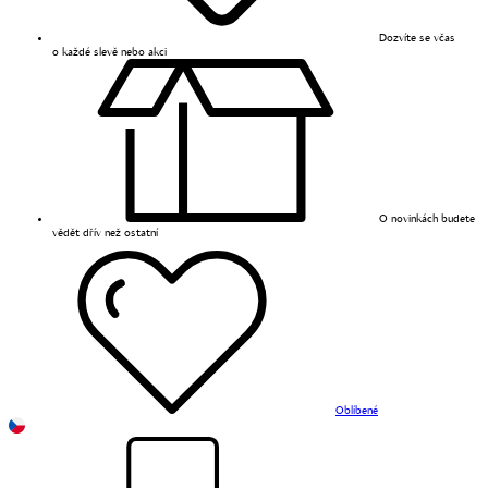
Dozvíte se včas
o každé slevě nebo akci
O novinkách budete
vědět dřív než ostatní
Oblíbené