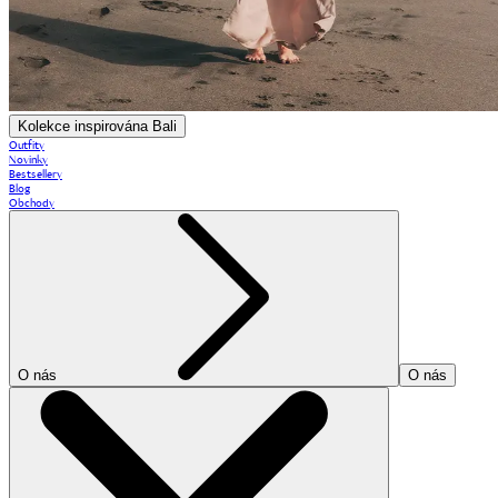
Kolekce inspirována Bali
Outfity
Novinky
Bestsellery
Blog
Obchody
O nás
O nás