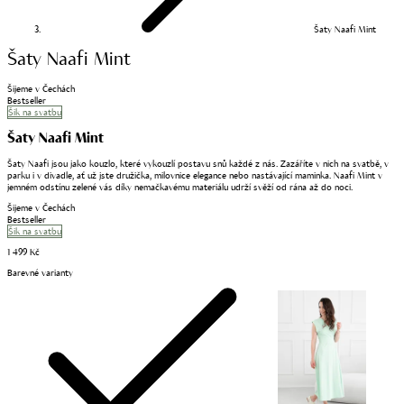
Šaty Naafi Mint
Šaty Naafi Mint
Šijeme v Čechách
Bestseller
Šik na svatbu
Šaty Naafi Mint
Šaty Naafi jsou jako kouzlo, které vykouzlí postavu snů každé z nás. Zazáříte v nich na svatbě, v
parku i v divadle, ať už jste družička, milovnice elegance nebo nastávající maminka. Naafi Mint v
jemném odstínu zelené vás díky nemačkavému materiálu udrží svěží od rána až do noci.
Šijeme v Čechách
Bestseller
Šik na svatbu
1 499 Kč
Barevné varianty