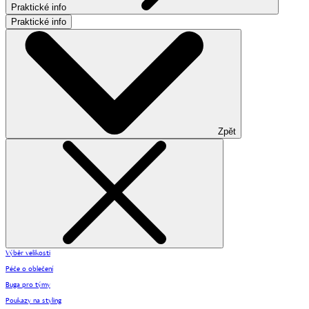
Praktické info
Praktické info
Zpět
Výběr velikosti
Péče o oblečení
Buga pro týmy
Poukazy na styling