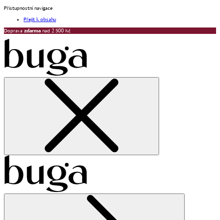
Přístupnostní navigace
Přejít k obsahu
Doprava
zdarma
nad 2 500 Kč