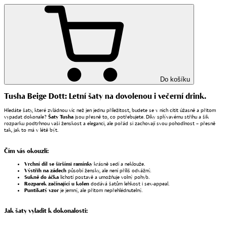
Do košíku
Tusha Beige Dott: Letní šaty na dovolenou i večerní drink.
Hledáte šaty, které zvládnou víc než jen jednu příležitost, budete se v nich cítit úžasně a přitom
vypadat dokonale?
Šaty Tusha
jsou přesně to, co potřebujete. Díky splývavému střihu a šik
rozparku podtrhnou vaši ženskost a eleganci, ale pořád si zachovají svou pohodlnost – přesně
tak, jak to má v létě být.
Čím vás okouzlí:
Vrchní díl se širšími ramínky
krásně sedí a neklouže.
Výstřih na zádech
působí žensky, ale není příliš odvážný.
Sukně do áčka
lichotí postavě a umožňuje volný pohyb.
Rozparek začínající u kolen
dodává šatům lehkost i sex-appeal.
Puntíkatý vzor
je jemný, ale přitom nepřehlédnutelný.
Jak šaty vyladit k dokonalosti: