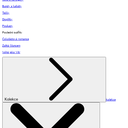
Bundy a kabáty
Tašky
Doplňky
Poukazy
Poslední outfity
Čokoládová romance
Zalitá Sluncem
Volná jako Vítr
Kolekce
Kolekce