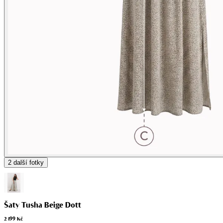
2
další fotky
Šaty Tusha Beige Dott
2 199 Kč