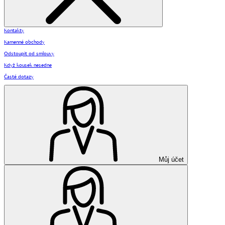
Kontakty
Kamenné obchody
Odstoupit od smlouvy
Když kousek nesedne
Časté dotazy
Můj účet