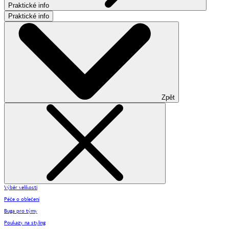
Praktické info
Praktické info
Zpět
Výběr velikosti
Péče o oblečení
Buga pro týmy
Poukazy na styling