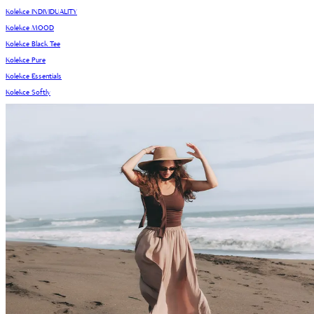
Kolekce INDIVIDUALITY
Kolekce MOOD
Kolekce Black Tee
Kolekce Pure
Kolekce Essentials
Kolekce Softly