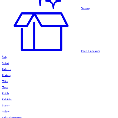
Novinky
Ihned k odeslání
Šaty
Sukně
Kalhoty
Kraťasy
Trika
Topy
Košile
Kabátky
Svetry
Mikiny
Saka a kardigany