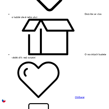
Dozvíte se včas
o každé slevě nebo akci
O novinkách budete
vědět dřív než ostatní
Oblíbené