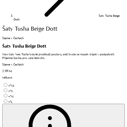
Šaty Tusha Beige
Dott
Šaty Tusha Beige Dott
Šijeme v Čechách
Šaty Tusha Beige Dott
Maxi šaty New Tusha krásně prodlouží postavu, aniž byste se musely trápit v podpatcích.
Příjemná bavlna pro vaše letní dny.
Šijeme v Čechách
2 199 Kč
Velikost
:
XS
S
M
L