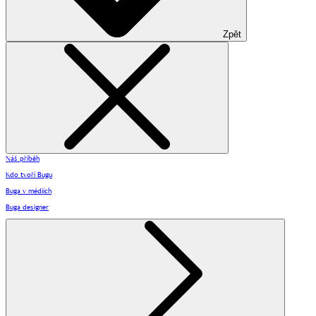
Zpět
Náš příběh
Kdo tvoří Bugu
Buga v médiích
Buga designer