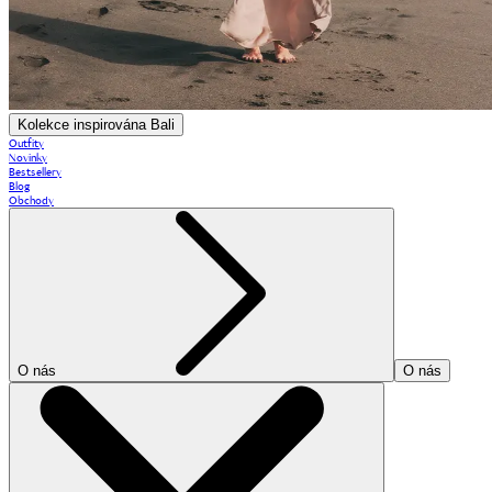
Kolekce inspirována Bali
Outfity
Novinky
Bestsellery
Blog
Obchody
O nás
O nás