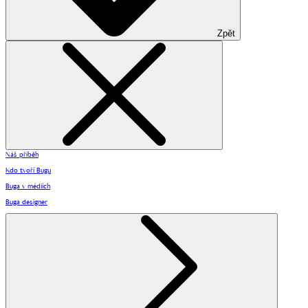
Zpět
Náš příběh
Kdo tvoří Bugu
Buga v médiích
Buga designer