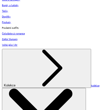
Bundy a kabáty
Tašky
Doplňky
Poukazy
Poslední outfity
Čokoládová romance
Zalitá Sluncem
Volná jako Vítr
Kolekce
Kolekce