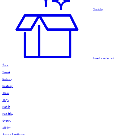
Novinky
Ihned k odeslání
Šaty
Sukně
Kalhoty
Kraťasy
Trika
Topy
Košile
Kabátky
Svetry
Mikiny
Saka a kardigany