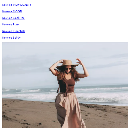
Kolekce INDIVIDUALITY
Kolekce MOOD
Kolekce Black Tee
Kolekce Pure
Kolekce Essentials
Kolekce Softly