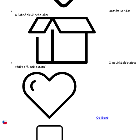
Dozvíte se včas
o každé slevě nebo akci
O novinkách budete
vědět dřív než ostatní
Oblíbené