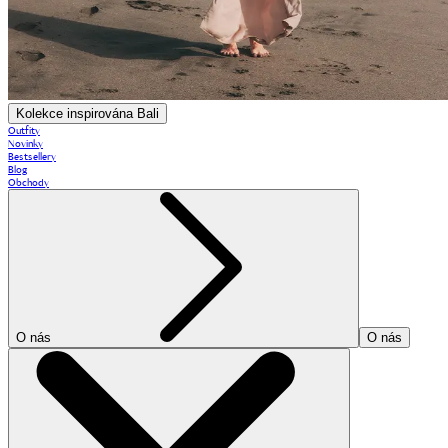
Kolekce inspirována Bali
Outfity
Novinky
Bestsellery
Blog
Obchody
O nás
O nás