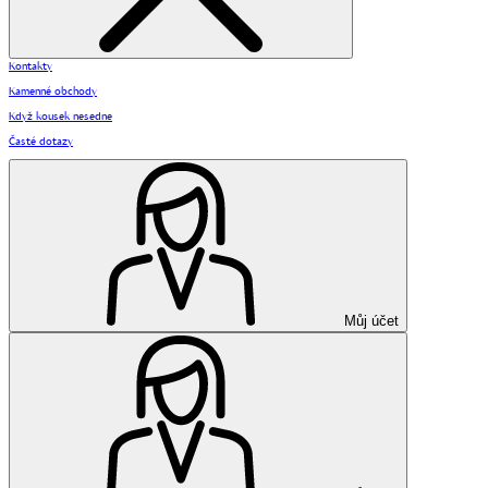
Kontakty
Kamenné obchody
Když kousek nesedne
Časté dotazy
Můj účet