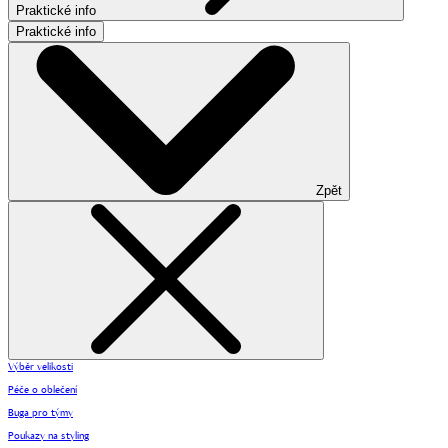
Praktické info
Praktické info
Zpět
Výběr velikosti
Péče o oblečení
Buga pro týmy
Poukazy na styling