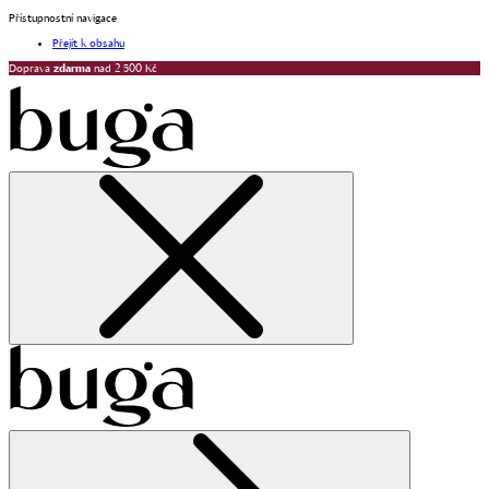
Přístupnostní navigace
Přejít k obsahu
Doprava
zdarma
nad 2 500 Kč