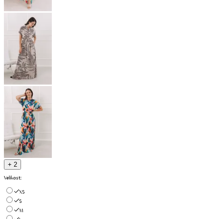
+ 2
Velikost
:
XS
S
M