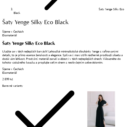
Šaty Yenge Silky Eco
Black
Šaty Yenge Silky Eco Black
Šijeme v Čechách
Ekomateriál
Šaty Yenge Silky Eco Black
Ukažte se v těch nejlepších barvách! Lehoučké minimalistické dlouhánky Yenge s rafinovanými
detaily, to je přímo esence ženskosti a elegance. Splývavý maxi střih nádherně prodlouží siluetu a
dodá vám lehkost. Prodyšný materiál zaručí svěžest i v těch nejteplejších dnech. Vklouzněte do
tohoto vzdušného kousku a proplujte celým dnem s neobyčejným sebevědomím.
Šijeme v Čechách
Ekomateriál
2 899 Kč
Barevné varianty