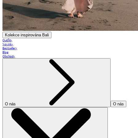
Kolekce inspirována Bali
Outfity
Novinky
Bestsellery
Blog
Obchody
O nás
O nás