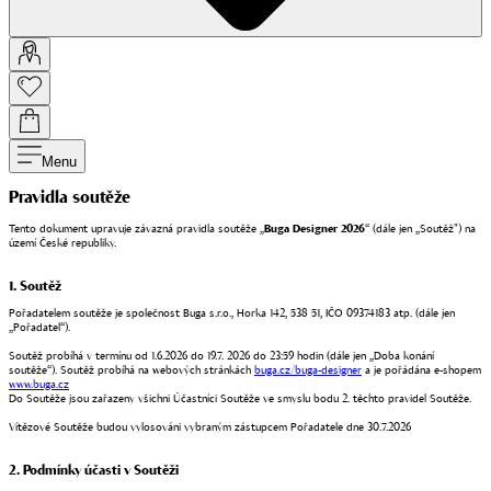
Menu
Pravidla soutěže
Tento dokument upravuje závazná pravidla soutěže „
Buga Designer 2026
“ (dále jen „Soutěž") na
území České republiky.
1. Soutěž
Pořadatelem soutěže je společnost Buga s.r.o., Horka 142, 538 51, IČO 09374183 atp. (dále jen
„Pořadatel“).
Soutěž probíhá v termínu od 1.6.2026 do 19.7. 2026 do 23:59 hodin (dále jen „Doba konání
soutěže“). Soutěž probíhá na webových stránkách
buga.cz/buga-designer
a je pořádána e-shopem
www.buga.cz
Do Soutěže jsou zařazeny všichni Účastníci Soutěže ve smyslu bodu 2. těchto pravidel Soutěže.
Vítězové Soutěže budou vylosováni vybraným zástupcem Pořadatele dne 30.7.2026
2. Podmínky účasti v Soutěži