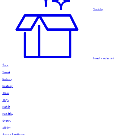
Novinky
Ihned k odeslání
Šaty
Sukně
Kalhoty
Kraťasy
Trika
Topy
Košile
Kabátky
Svetry
Mikiny
Saka a kardigany