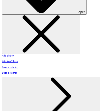
Zpět
Náš příběh
Kdo tvoří Bugu
Buga v médiích
Buga designer