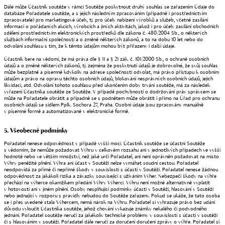
Dále může Účastník soutěže v rámci Soutěže poskytnout druhý souhlas se zařazením Údaje do
databáze Pořadatele soutěže, a s jejich následným zpracováním (případně i prostřednictvím
zpracovatele) pro marketingové účely, tj. pro účely nabízení výrobků a služeb, včetně zasílání
informací o pořádaných akcích, výrobcích a jiných aktivitách, jakož i pro účely zasílání obchodních
sdělení prostřednictvím elektronických prostředků dle zákona č. 480/2004 Sb., o některých
službách informační společnosti a o změně některých zákonů, a to na dobu 10 let nebo do
odvolání souhlasu s tím, že k těmto údajům mohou být přiřazeny i další údaje.
Účastník bere na vědomí, že má práva dle § 11 a § 21 zák. č. 101/2000 Sb., o ochraně osobních
údajů a o změně některých zákonů, tj. zejména že poskytnutí údajů je dobrovolné, že svůj souhlas
může bezplatně a písemně kdykoliv na adrese společnosti odvolat, má právo přístupu k osobním
údajům a právo na opravu těchto osobních údajů, blokování nesprávných osobních údajů, jejich
likvidaci, atd. Odvolání tohoto souhlasu před ukončením doby trvání soutěže, má za následek
vyřazení Účastníka soutěže ze Soutěže. V případě pochybností o dodržování práv správcem se
může na Pořadatele obrátit a případně se s podnětem může obrátit i přímo na Úřad pro ochranu
osobních údajů se sídlem Pplk. Sochora 27, Praha. Osobní údaje jsou zpracovány manuálně
v písemné formě a automatizovaně v elektronické formě.
5. Všeobecné podmínky
Pořadatel nenese odpovědnost v případě vyšší moci. Účastník soutěže se účastní Soutěže
s vědomím, že nemůže požadovat Výhru v celkovém rozsahu ani v jednotlivých případech ve vyšší
hodnotě nebo ve větším množství, než jaké určí Pořadatel, ani není oprávněn požadovat na místo
Výhry peněžité plnění. Výhra ani účast v Soutěži nelze vymáhat soudní cestou. Pořadatel
neodpovídá za přímé či nepřímé škody v souvislosti s účastí v Soutěži. Pořadatel nenese žádnou
odpovědnost za jakákoli rizika a závazky související s užíváním Výher. Nebezpečí škody na výhře
přechází na výherce okamžikem předání Výhry Výherci. Výhru není možné alternativně vyplatit
v hotovosti ani v jiném plnění. Osoby nesplňující podmínky účasti v Soutěži, hlasování v Soutěži
nebo jednající v rozporu s pravidly nebudou do Soutěže zařazeny. Pokud se ukáže, že tato osoba
se i přes uvedené stala Výhercem, nemá nárok na Výhru. Pořadatel si vyhrazuje právo bez udání
důvodu vyloučit Účastníka soutěže, jehož chování vykazuje známky nekalého či podvodného
jednání. Pořadatel soutěže neručí za jakékoliv technické problémy v souvislosti s účastí v soutěži
či s hlasováním v soutěži. Pořadatel dále neručí za doručení doručení zprávy o výhře. Pořadatel si