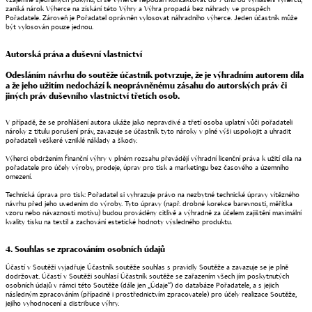
zaniká nárok Výherce na získání této Výhry a Výhra propadá bez náhrady ve prospěch
Pořadatele. Zároveň je Pořadatel oprávněn vylosovat náhradního výherce. Jeden účastník může
být vylosován pouze jednou.
Autorská práva a duševní vlastnictví
Odesláním návrhu do soutěže účastník potvrzuje, že je výhradním autorem díla
a že jeho užitím nedochází k neoprávněnému zásahu do autorských práv či
jiných práv duševního vlastnictví třetích osob.
V případě, že se prohlášení autora ukáže jako nepravdivé a třetí osoba uplatní vůči pořadateli
nároky z titulu porušení práv, zavazuje se účastník tyto nároky v plné výši uspokojit a uhradit
pořadateli veškeré vzniklé náklady a škody.
Výherci obdržením finanční výhry v plném rozsahu převádějí výhradní licenční práva k užití díla na
pořadatele pro účely výroby, prodeje, úprav pro tisk a marketingu bez časového a územního
omezení.
Technická úprava pro tisk: Pořadatel si vyhrazuje právo na nezbytné technické úpravy vítězného
návrhu před jeho uvedením do výroby. Tyto úpravy (např. drobné korekce barevnosti, měřítka
vzoru nebo návaznosti motivu) budou prováděny citlivě a výhradně za účelem zajištění maximální
kvality tisku na textil a zachování estetické hodnoty výsledného produktu.
4. Souhlas se zpracováním osobních údajů
Účastí v Soutěži vyjadřuje Účastník soutěže souhlas s pravidly Soutěže a zavazuje se je plně
dodržovat. Účastí v Soutěži souhlasí Účastník soutěže se zařazením všech jím poskytnutých
osobních údajů v rámci této Soutěže (dále jen „Údaje“) do databáze Pořadatele, a s jejich
následným zpracováním (případně i prostřednictvím zpracovatele) pro účely realizace Soutěže,
jejího vyhodnocení a distribuce výhry.