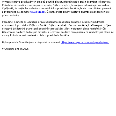
vyhrazuje právo ze závažných důvodů soutěž zkrátit, přerušit nebo zrušit či změnit její pravidla.
Pořadatel si rovněž vyhrazuje právo výměny Výhry za výhru, které jsou odpovídající náhradou.
V případě, že dojde ke změnám v podmínkách a pravidlech Soutěže, bude toto učiněno písemně
a zveřejněno na doméně
www.buga.cz
. Účinnost této změny nastává okamžikem zveřejnění dle
předchozí věty.
Pořadatel Soutěže si vyhrazuje právo konečného posouzení splnění či nesplnění podmínek
stanovených pro získání Výhry v Soutěži. Výhru nezískají Účastníci soutěže, kteří nesplní byť jen
okrajově či částečně stanovené podmínky pro získání výhry. Pořadatel tímto nepřebírá vůči
Účastníkům soutěže žádné jiné závazky a Účastníci soutěže nemají nárok na jakákoliv jiná plnění ze
strany Pořadatel než uvedená v těchto pravidlech Soutěže.
Úplná pravidla Soutěže jsou k dispozici na doméně
https://www.buga.cz/soutez-buga-designer.
V Chrudimi dne 1.6.2026