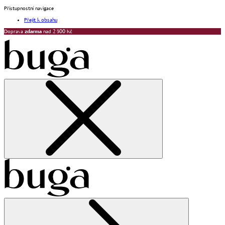
Přístupnostní navigace
Přejít k obsahu
Doprava
zdarma
nad 2 500 Kč