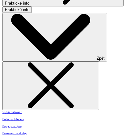
Praktické info
Praktické info
Zpět
Výběr velikosti
Péče o oblečení
Buga pro týmy
Poukazy na styling