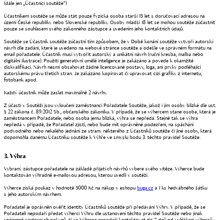
(dále jen „Účastníci soutěže“)
Účastníkem soutěže se může stát pouze fyzická osoba starší 15 let s doručovací adresou na
území České republiky nebo Slovenské republiky. Osoby mladší 18 let se mohou soutěže zúčastnit
pouze se souhlasem svého zákonného zástupce a uvedením jeho kontaktních údajů.
Soutěže se Účastník soutěže zúčastní tím způsobem, že v Době konání soutěže vytvoří autorský
návrh dle zadání, které je uvedeno na webové stránce soutěže a odešle ve správném formátu na
email pořadatele. Účastník musí vytvořit autorský a unikátní návrh (ruční kresba, malba nebo
digitální ilustrace). Použití generativní umělé inteligence je zakázáno a povede k okamžité
diskvalifikaci. Návrh nesmí obsahovat žádné licencované postavy, loga, ani prvky podléhající
autorskému právu třetích stran. Je zakázáno kopírovat či upravovat cizí grafiky z internetu,
fotobank apod.
Každý účastník může zaslat maximálně 2 návrhy.
Z účasti v Soutěži jsou vyloučeni zaměstnanci Pořadatele Soutěže, jakož i jim osoby blízké dle ust.
§ 22 zákona č. 89/2012 Sb., občanského zákoníku. V případě, že se výhercem stane osoba, která je
zaměstnancem Pořadatele, nebo osoba jemu blízká, výhra se nepředá. Stejně tak se výhra
nepředá v případě, že Pořadatel zjistí, nebo bude mít oprávněné podezření, na spáchání
podvodného nebo nekalého jednání ze strany některého z Účastníků soutěže či jiné osoby, která
dopomohla danému Účastníku soutěže k Výhře ve smyslu bodu 3. těchto pravidel Soutěže.
3. Výhra
Vybraný zástupce pořadatele na základě přijatých návrhů vybere svého vítěze. Výherce bude
kontaktován výhradně e-mailovou adresou, kterou uvedli v soutěži.
Výherce získá poukaz v hodnotě 5000 Kč na nákup v eshopu
buga.cz
a 1 ks hedvábného šátku
s jeho autorským návrhem.
Pořadatel je oprávněn ověřit identity Účastníků soutěže při předávání Výhry. V případě, že se
Pořadateli nepodaří předat výherci Výhru dle ustanovení těchto pravidel Soutěže nebo jinak
vzájemně sjednaných pokynů, či se Výherce nepodaří kontaktovat do 7 dnů od vyhlášení výherců,