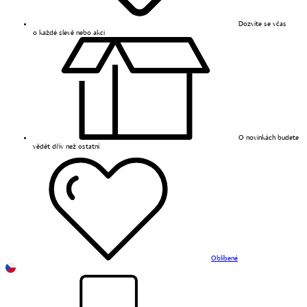
Dozvíte se včas
o každé slevě nebo akci
O novinkách budete
vědět dřív než ostatní
Oblíbené