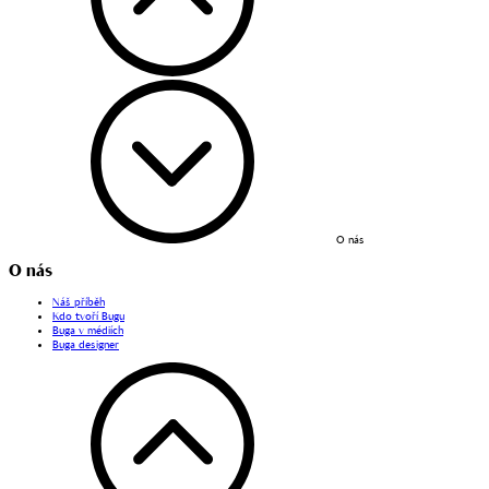
O nás
O nás
Náš příběh
Kdo tvoří Bugu
Buga v médiích
Buga designer