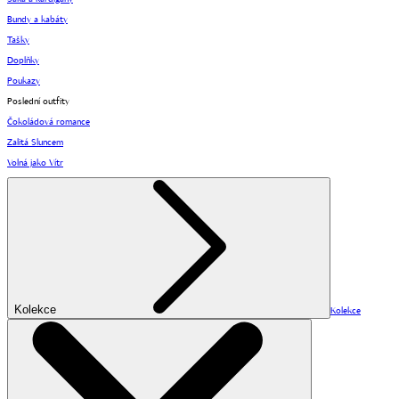
Bundy a kabáty
Tašky
Doplňky
Poukazy
Poslední outfity
Čokoládová romance
Zalitá Sluncem
Volná jako Vítr
Kolekce
Kolekce