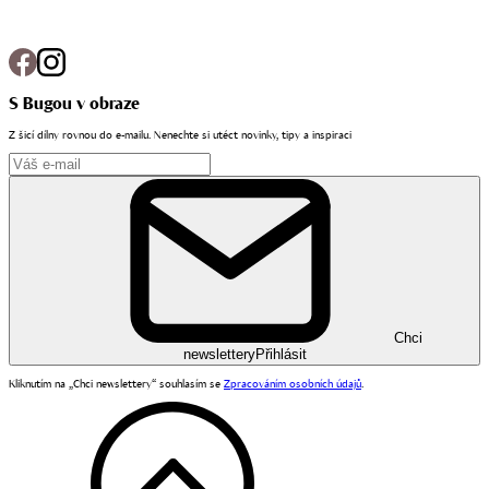
S Bugou v obraze
Z šicí dílny rovnou do e-mailu. Nenechte si utéct novinky, tipy a inspiraci
Chci
newslettery
Přihlásit
Kliknutím na „Chci newslettery“ souhlasím se
Zpracováním osobních údajů
.