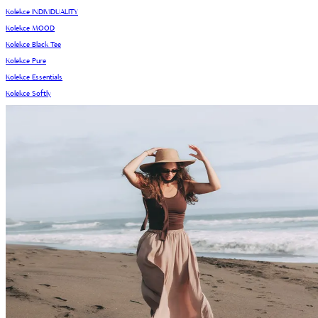
Kolekce INDIVIDUALITY
Kolekce MOOD
Kolekce Black Tee
Kolekce Pure
Kolekce Essentials
Kolekce Softly