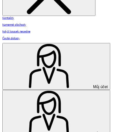
Kontakty
Kamenné obchody
Když kousek nesedne
Časté dotazy
Můj účet