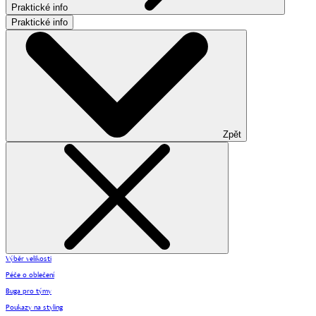
Praktické info
Praktické info
Zpět
Výběr velikosti
Péče o oblečení
Buga pro týmy
Poukazy na styling