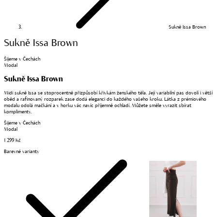
Sukně Issa Brown
Sukně Issa Brown
Šijeme v Čechách
Modal
Sukně Issa Brown
Midi sukně Issa se stoprocentně přizpůsobí křivkám ženského těla. Její variabilní pas dovolí i větší
oběd a rafinovaný rozparek zase dodá eleganci do každého vašeho kroku. Látka z prémiového
modalu odolá mačkání a v horku vác navíc příjemně ochladí. Můžete směle vyrazit sbírat
komplimenty.
Šijeme v Čechách
Modal
1 299 Kč
Barevné varianty