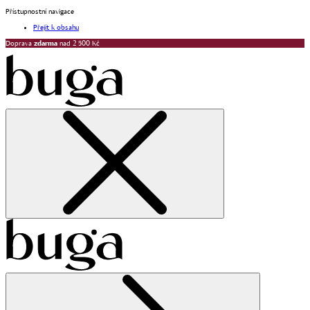
Přístupnostní navigace
Přejít k obsahu
Doprava
zdarma
nad 2 500 Kč