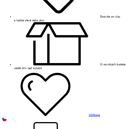
Dozvíte se včas
o každé slevě nebo akci
O novinkách budete
vědět dřív než ostatní
Oblíbené