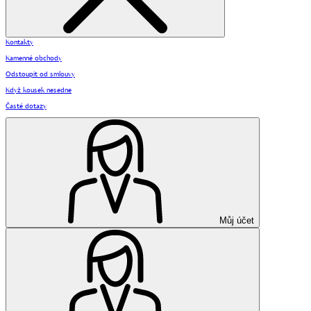
Kontakty
Kamenné obchody
Odstoupit od smlouvy
Když kousek nesedne
Časté dotazy
Můj účet