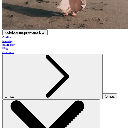
Kolekce inspirována Bali
Outfity
Novinky
Bestsellery
Blog
Obchody
O nás
O nás