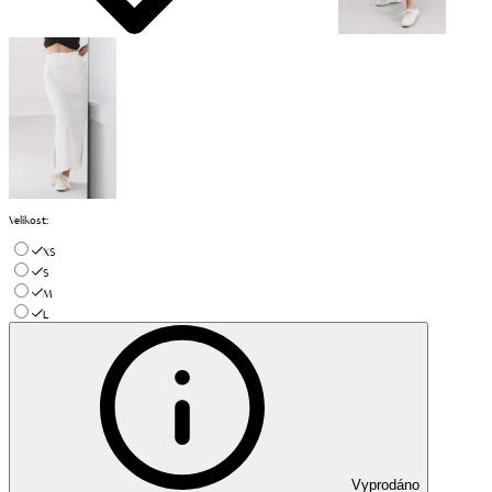
Velikost
:
XS
S
M
L
Vyprodáno