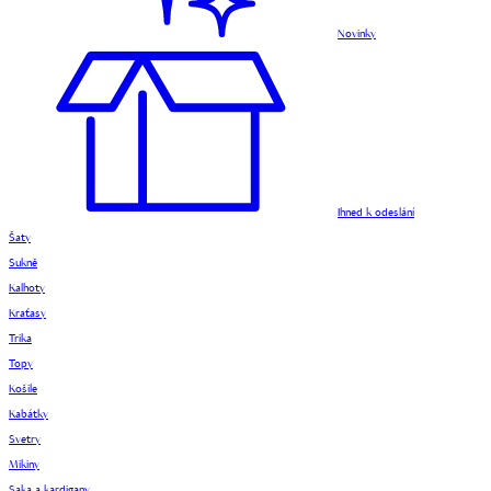
Novinky
Ihned k odeslání
Šaty
Sukně
Kalhoty
Kraťasy
Trika
Topy
Košile
Kabátky
Svetry
Mikiny
Saka a kardigany