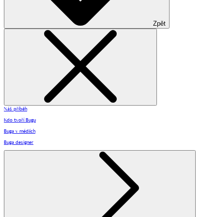
Zpět
Náš příběh
Kdo tvoří Bugu
Buga v médiích
Buga designer