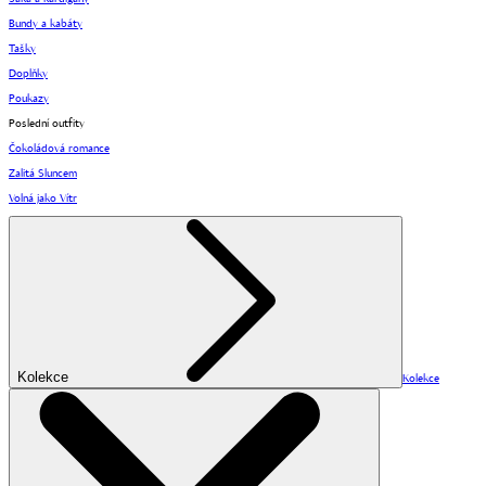
Bundy a kabáty
Tašky
Doplňky
Poukazy
Poslední outfity
Čokoládová romance
Zalitá Sluncem
Volná jako Vítr
Kolekce
Kolekce