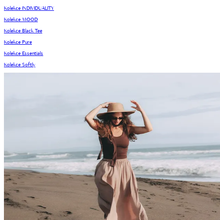
Kolekce INDIVIDUALITY
Kolekce MOOD
Kolekce Black Tee
Kolekce Pure
Kolekce Essentials
Kolekce Softly