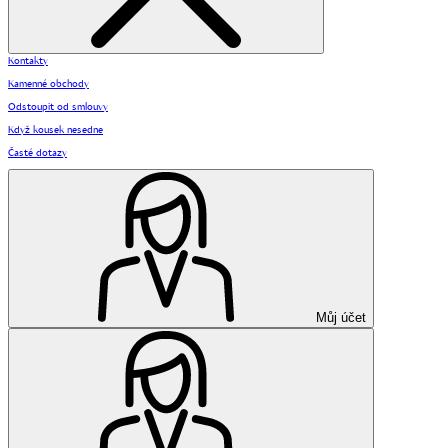
Kontakty
Kamenné obchody
Odstoupit od smlouvy
Když kousek nesedne
Časté dotazy
Můj účet