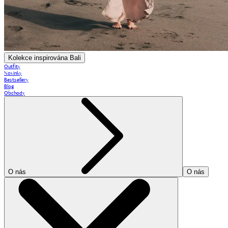
Kolekce inspirována Bali
Outfity
Novinky
Bestsellery
Blog
Obchody
O nás
O nás