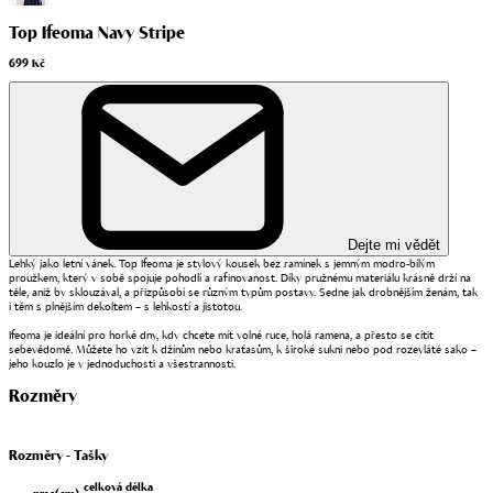
Top Ifeoma Navy Stripe
699 Kč
Dejte mi vědět
Lehký jako letní vánek. Top Ifeoma je stylový kousek bez ramínek s jemným modro-bílým
proužkem, který v sobě spojuje pohodlí a rafinovanost. Díky pružnému materiálu krásně drží na
těle, aniž by sklouzával, a přizpůsobí se různým typům postavy. Sedne jak drobnějším ženám, tak
i těm s plnějším dekoltem – s lehkostí a jistotou.
Ifeoma je ideální pro horké dny, kdy chcete mít volné ruce, holá ramena, a přesto se cítit
sebevědomě. Můžete ho vzít k džínům nebo kraťasům, k široké sukni nebo pod rozevláté sako –
jeho kouzlo je v jednoduchosti a všestrannosti.
Rozměry
Rozměry - Tašky
celková délka