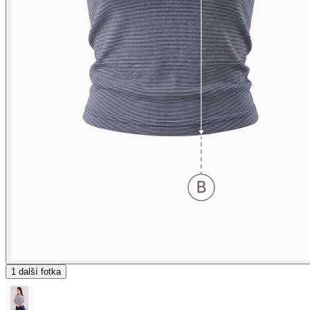
1
další fotka