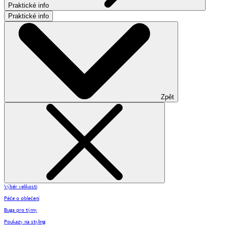
Praktické info
Praktické info
Zpět
Výběr velikosti
Péče o oblečení
Buga pro týmy
Poukazy na styling