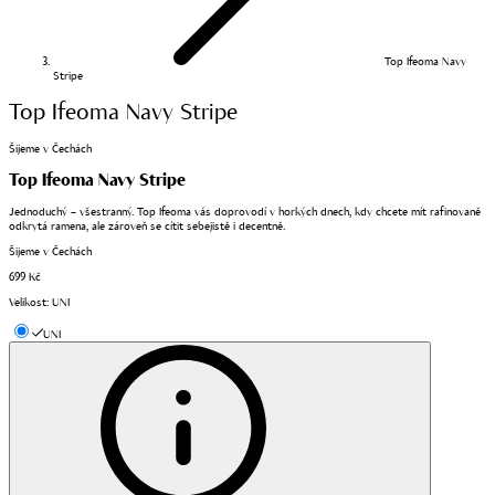
Top Ifeoma Navy
Stripe
Top Ifeoma Navy Stripe
Šijeme v Čechách
Top Ifeoma Navy Stripe
Jednoduchý – všestranný. Top Ifeoma vás doprovodí v horkých dnech, kdy chcete mít rafinovaně
odkrytá ramena, ale zároveň se cítit sebejistě i decentně.
Šijeme v Čechách
699 Kč
Velikost
:
UNI
UNI