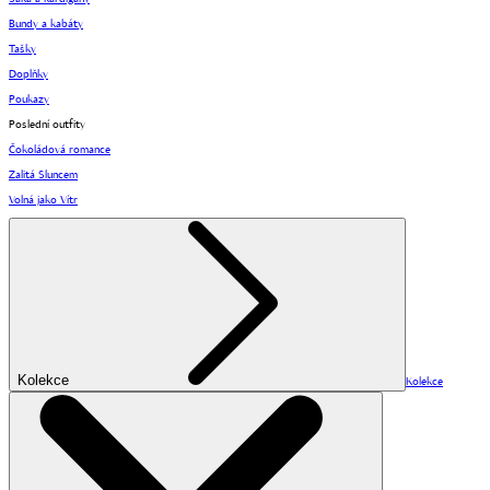
Bundy a kabáty
Tašky
Doplňky
Poukazy
Poslední outfity
Čokoládová romance
Zalitá Sluncem
Volná jako Vítr
Kolekce
Kolekce