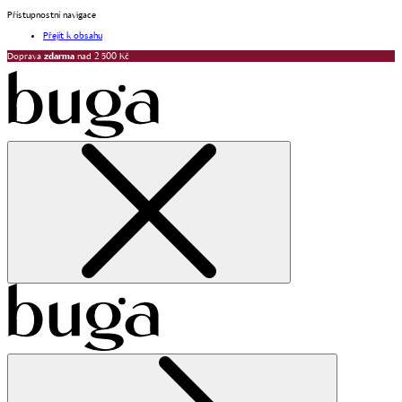
Přístupnostní navigace
Přejít k obsahu
Doprava
zdarma
nad 2 500 Kč