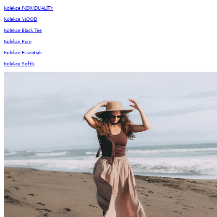
Kolekce INDIVIDUALITY
Kolekce MOOD
Kolekce Black Tee
Kolekce Pure
Kolekce Essentials
Kolekce Softly