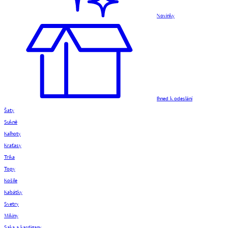
Novinky
Ihned k odeslání
Šaty
Sukně
Kalhoty
Kraťasy
Trika
Topy
Košile
Kabátky
Svetry
Mikiny
Saka a kardigany