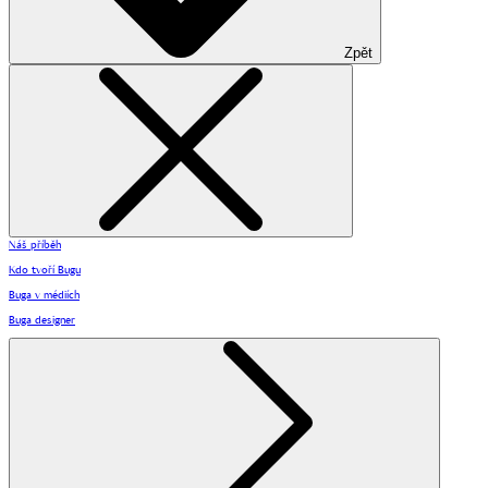
Zpět
Náš příběh
Kdo tvoří Bugu
Buga v médiích
Buga designer