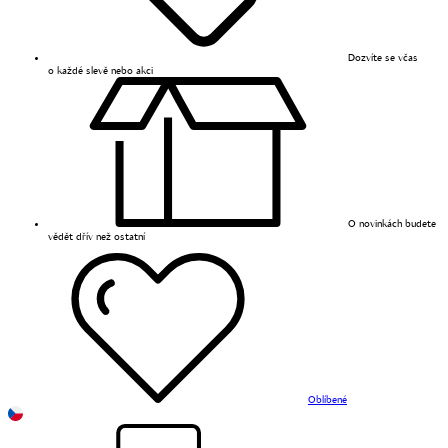
Dozvíte se včas
o každé slevě nebo akci
O novinkách budete
vědět dřív než ostatní
Oblíbené