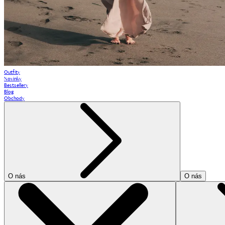
Outfity
Novinky
Bestsellery
Blog
Obchody
O nás
O nás