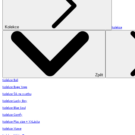
Kolekce
Kolekce
Zpět
Kolekce Bali
Kolekce Buga Yoga
Kolekce Šik na svatbu
Kolekce Lucky Boy
Kolekce Blue Soul
Kolekce Comfy
Kolekce Plus size = XXLáska
Kolekce Mawe