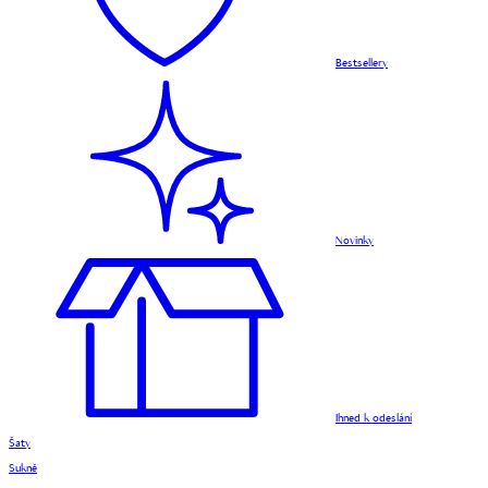
Bestsellery
Novinky
Ihned k odeslání
Šaty
Sukně