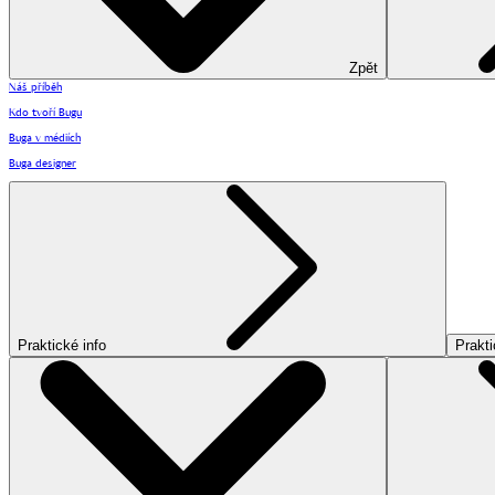
Zpět
Náš příběh
Kdo tvoří Bugu
Buga v médiích
Buga designer
Praktické info
Prakti