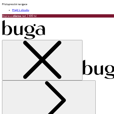
Přístupnostní navigace
Přejít k obsahu
Doprava
zdarma
nad 2 500 Kč