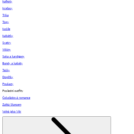
Kalhoty
Kraťasy
Trika
Topy
Košile
Kabátky
Svetry
Mikiny
Saka a kardigany
Bundy a kabáty
Tašky
Doplňky
Poukazy
Poslední outfity
Čokoládová romance
Zalitá Sluncem
Volná jako Vítr