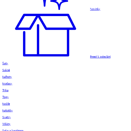
Novinky
Ihned k odeslání
Šaty
Sukně
Kalhoty
Kraťasy
Trika
Topy
Košile
Kabátky
Svetry
Mikiny
Saka a kardigany