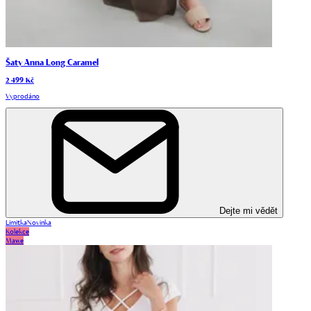
Šaty Anna Long Caramel
2 499 Kč
Vyprodáno
Dejte mi vědět
Limitka
Novinka
Kolekce
Mawe