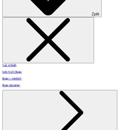
Zpět
Náš příběh
Kdo tvoří Bugu
Buga v médiích
Buga designer