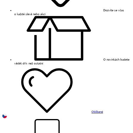
Dozvíte se včas
o každé slevě nebo akci
O novinkách budete
vědět dřív než ostatní
Oblíbené