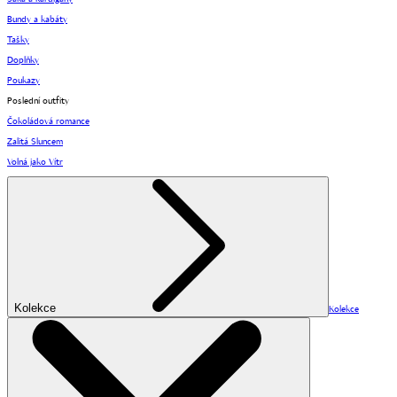
Bundy a kabáty
Tašky
Doplňky
Poukazy
Poslední outfity
Čokoládová romance
Zalitá Sluncem
Volná jako Vítr
Kolekce
Kolekce