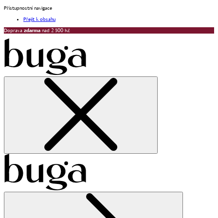
Přístupnostní navigace
Přejít k obsahu
Doprava
zdarma
nad 2 500 Kč