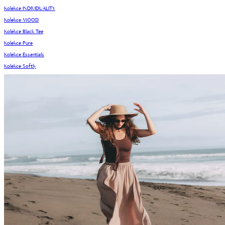
Kolekce INDIVIDUALITY
Kolekce MOOD
Kolekce Black Tee
Kolekce Pure
Kolekce Essentials
Kolekce Softly