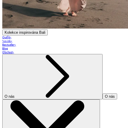
Kolekce inspirována Bali
Outfity
Novinky
Bestsellery
Blog
Obchody
O nás
O nás