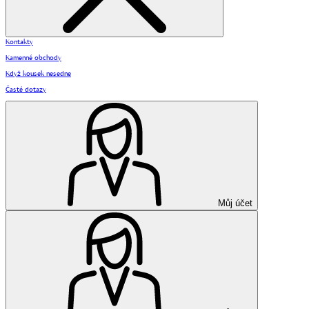
Kontakty
Kamenné obchody
Když kousek nesedne
Časté dotazy
Můj účet