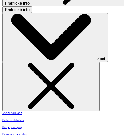
Praktické info
Praktické info
Zpět
Výběr velikosti
Péče o oblečení
Buga pro týmy
Poukazy na styling