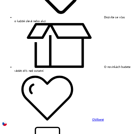
Dozvíte se včas
o každé slevě nebo akci
O novinkách budete
vědět dřív než ostatní
Oblíbené