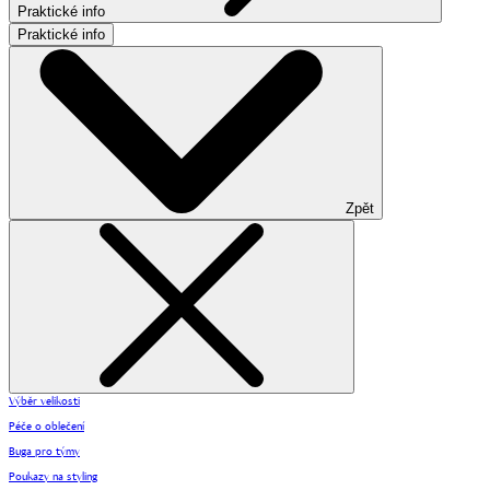
Praktické info
Praktické info
Zpět
Výběr velikosti
Péče o oblečení
Buga pro týmy
Poukazy na styling