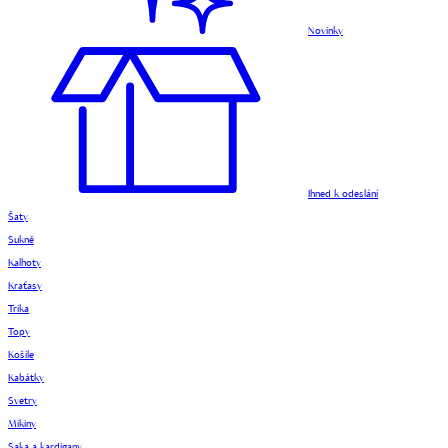
Novinky
Ihned k odeslání
Šaty
Sukně
Kalhoty
Kraťasy
Trika
Topy
Košile
Kabátky
Svetry
Mikiny
Saka a kardigany