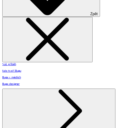
Zpět
Náš příběh
Kdo tvoří Bugu
Buga v médiích
Buga designer