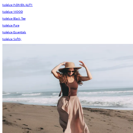
Kolekce INDIVIDUALITY
Kolekce MOOD
Kolekce Black Tee
Kolekce Pure
Kolekce Essentials
Kolekce Softly