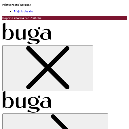
Přístupnostní navigace
Přejít k obsahu
Doprava
zdarma
nad 2 500 Kč