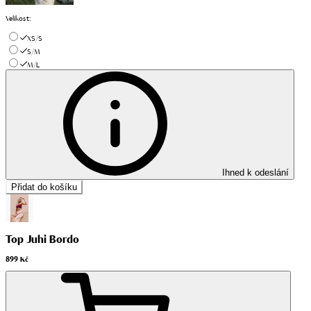
Velikost
:
XS/S
S/M
M/L
Ihned k odeslání
Přidat do košíku
Top Juhi Bordo
899 Kč