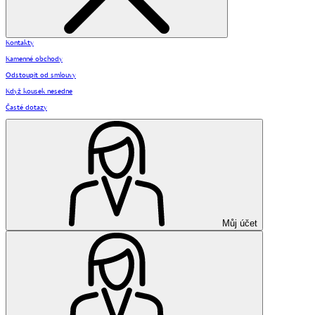
Kontakty
Kamenné obchody
Odstoupit od smlouvy
Když kousek nesedne
Časté dotazy
Můj účet