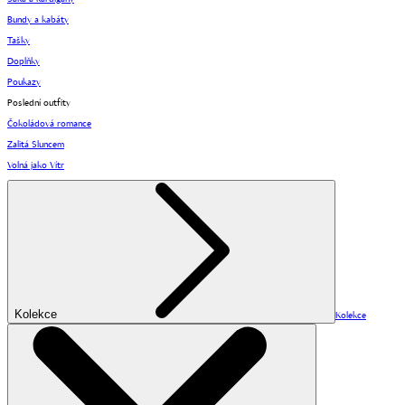
Bundy a kabáty
Tašky
Doplňky
Poukazy
Poslední outfity
Čokoládová romance
Zalitá Sluncem
Volná jako Vítr
Kolekce
Kolekce