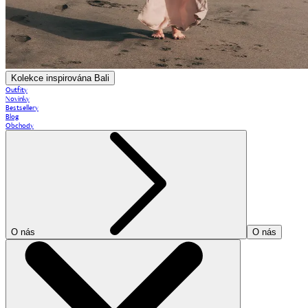
Kolekce inspirována Bali
Outfity
Novinky
Bestsellery
Blog
Obchody
O nás
O nás