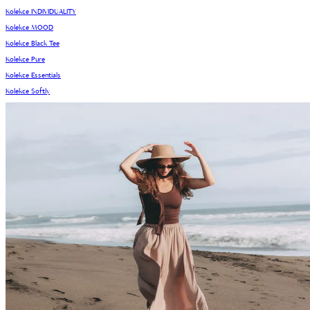
Kolekce INDIVIDUALITY
Kolekce MOOD
Kolekce Black Tee
Kolekce Pure
Kolekce Essentials
Kolekce Softly