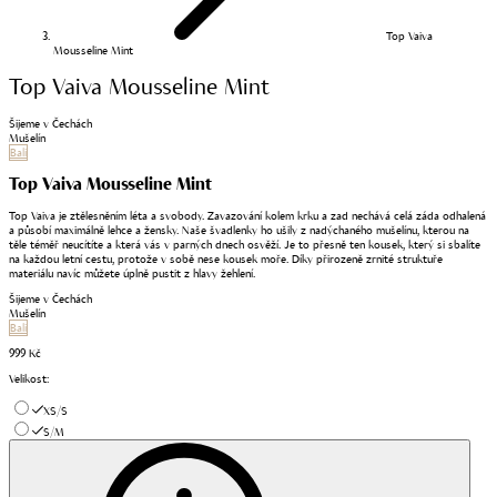
Top Vaiva
Mousseline Mint
Top Vaiva Mousseline Mint
Šijeme v Čechách
Mušelín
Bali
Top Vaiva Mousseline Mint
Top Vaiva je ztělesněním léta a svobody. Zavazování kolem krku a zad nechává celá záda odhalená
a působí maximálně lehce a žensky. Naše švadlenky ho ušily z nadýchaného mušelínu, kterou na
těle téměř neucítíte a která vás v parných dnech osvěží. Je to přesně ten kousek, který si sbalíte
na každou letní cestu, protože v sobě nese kousek moře. Díky přirozeně zrnité struktuře
materiálu navíc můžete úplně pustit z hlavy žehlení.
Šijeme v Čechách
Mušelín
Bali
999 Kč
Velikost
:
XS/S
S/M