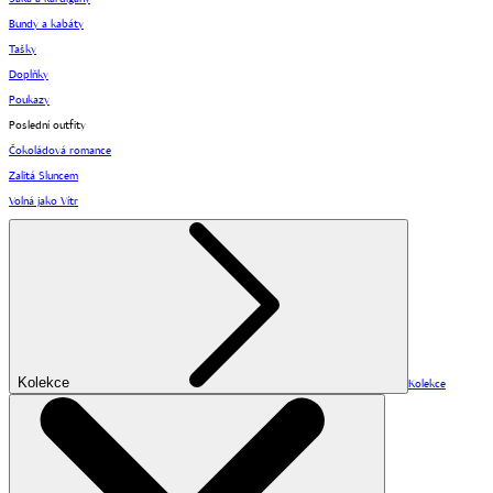
Bundy a kabáty
Tašky
Doplňky
Poukazy
Poslední outfity
Čokoládová romance
Zalitá Sluncem
Volná jako Vítr
Kolekce
Kolekce