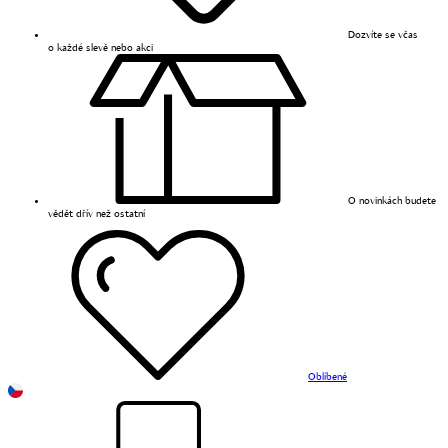
Dozvíte se včas
o každé slevě nebo akci
O novinkách budete
vědět dřív než ostatní
Oblíbené