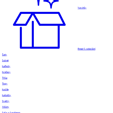
Novinky
Ihned k odeslání
Šaty
Sukně
Kalhoty
Kraťasy
Trika
Topy
Košile
Kabátky
Svetry
Mikiny
Saka a kardigany