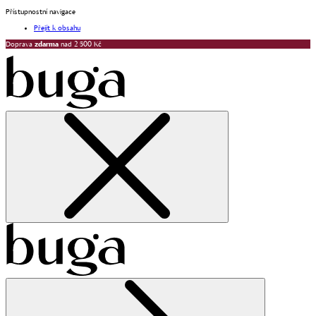
Přístupnostní navigace
Přejít k obsahu
Doprava
zdarma
nad 2 500 Kč