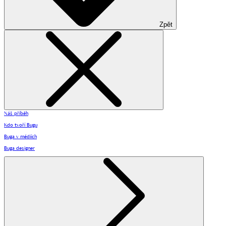
Zpět
Náš příběh
Kdo tvoří Bugu
Buga v médiích
Buga designer