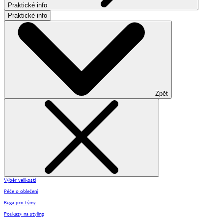
Praktické info
Praktické info
Zpět
Výběr velikosti
Péče o oblečení
Buga pro týmy
Poukazy na styling