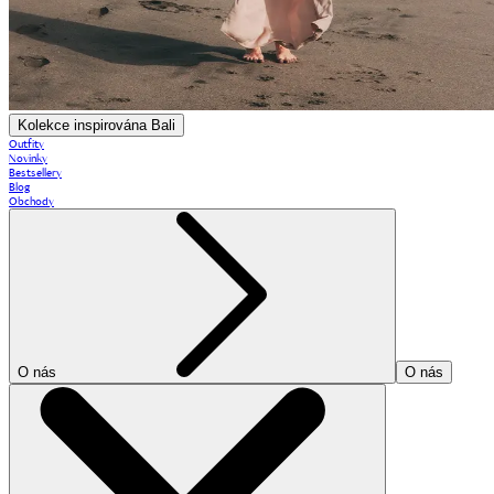
Kolekce inspirována Bali
Outfity
Novinky
Bestsellery
Blog
Obchody
O nás
O nás