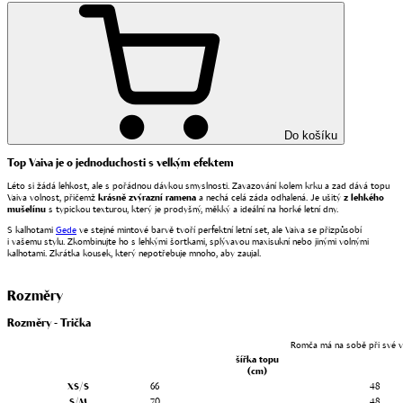
Do košíku
Top Vaiva je o jednoduchosti s velkým efektem
Léto si žádá lehkost, ale s pořádnou dávkou smyslnosti. Zavazování kolem krku a zad dává topu
Vaiva volnost, přičemž
krásně zvýrazní ramena
a nechá celá záda odhalená. Je ušitý
z lehkého
mušelínu
s typickou texturou, který je prodyšný, měkký a ideální na horké letní dny.
S kalhotami
Gede
ve stejné mintové barvě tvoří perfektní letní set, ale Vaiva se přizpůsobí
i vašemu stylu. Zkombinujte ho s lehkými šortkami, splývavou maxisukní nebo jinými volnými
kalhotami. Zkrátka kousek, který nepotřebuje mnoho, aby zaujal.
Rozměry
Rozměry - Trička
Romča má na sobě při své vý
šířka topu
(cm)
XS/S
66
48
S/M
70
48