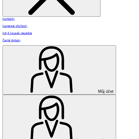
Kontakty
Kamenné obchody
Když kousek nesedne
Časté dotazy
Můj účet