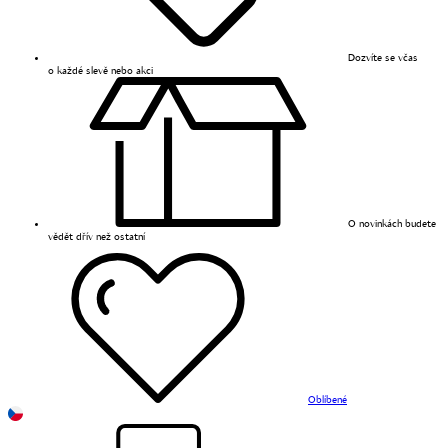
Dozvíte se včas
o každé slevě nebo akci
O novinkách budete
vědět dřív než ostatní
Oblíbené