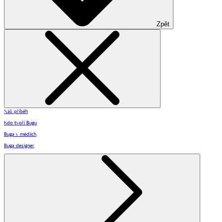
Zpět
Náš příběh
Kdo tvoří Bugu
Buga v médiích
Buga designer