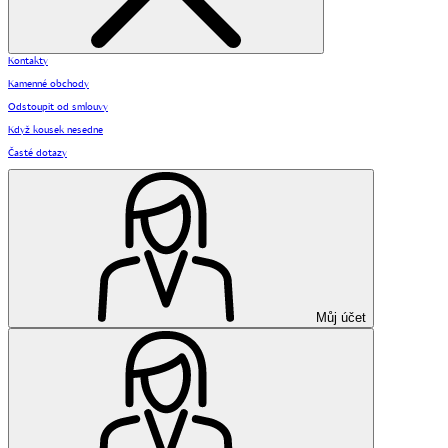
Kontakty
Kamenné obchody
Odstoupit od smlouvy
Když kousek nesedne
Časté dotazy
Můj účet