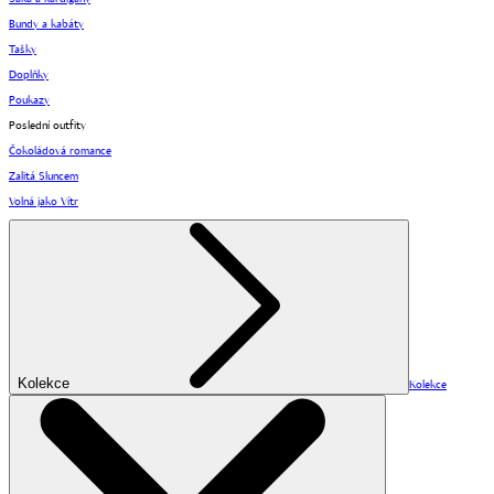
Bundy a kabáty
Tašky
Doplňky
Poukazy
Poslední outfity
Čokoládová romance
Zalitá Sluncem
Volná jako Vítr
Kolekce
Kolekce