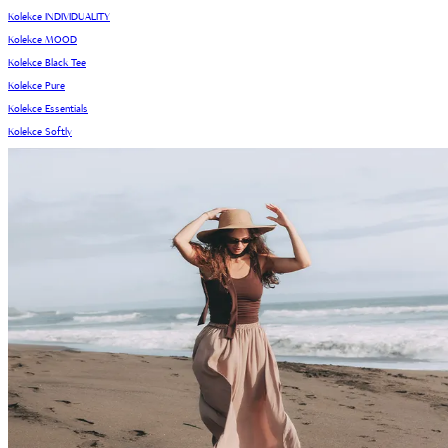
Kolekce INDIVIDUALITY
Kolekce MOOD
Kolekce Black Tee
Kolekce Pure
Kolekce Essentials
Kolekce Softly