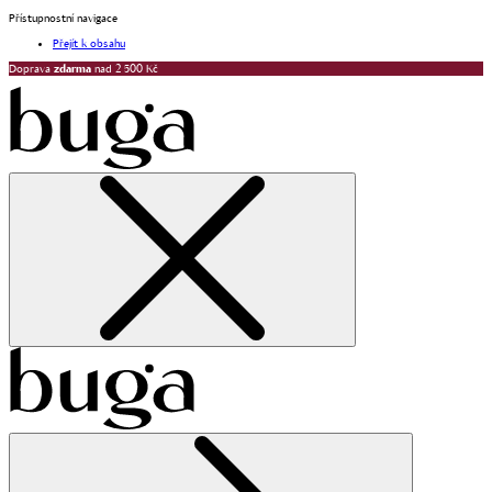
Přístupnostní navigace
Přejít k obsahu
Doprava
zdarma
nad 2 500 Kč