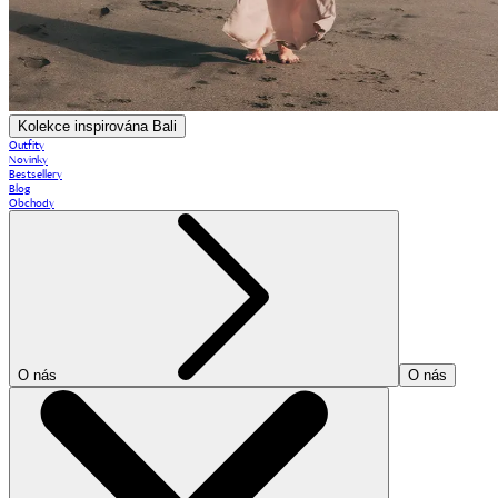
Kolekce inspirována Bali
Outfity
Novinky
Bestsellery
Blog
Obchody
O nás
O nás