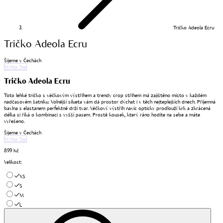
Tričko Adeola Ecru
Tričko Adeola Ecru
Šijeme v Čechách
White Tee
Tričko Adeola Ecru
Toto lehké tričko s véčkovým výstřihem a trendy crop střihem má zajištěno místo v každém
nadčasovém šatníku. Volnější silueta vám dá prostor dýchat i v těch nejteplejších dnech. Příjemná
bavlna s elastanem perfektně drží tvar. Véčkový výstřih navíc opticky prodlouží krk a zkrácená
délka si říká o kombinaci s vyšší pasem. Prostě kousek, který ráno hodíte na sebe a máte
vyřešeno.
Šijeme v Čechách
White Tee
899 Kč
Velikost
:
XS
S
M
L