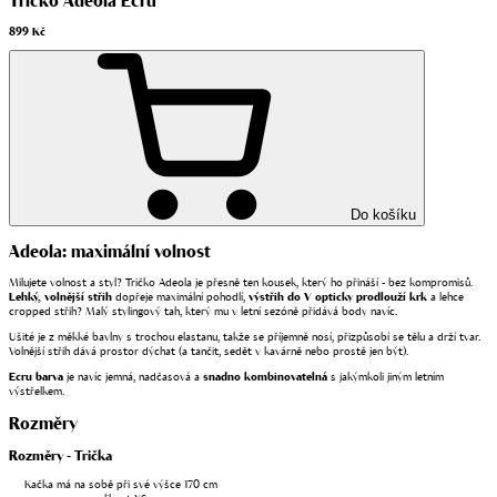
Tričko Adeola Ecru
899 Kč
Do košíku
Adeola: maximální volnost
Milujete volnost a styl? Tričko Adeola je přesně ten kousek, který ho přináší - bez kompromisů.
Lehký, volnější střih
dopřeje maximální pohodlí,
výstřih do V opticky prodlouží krk
a lehce
cropped střih? Malý stylingový tah, který mu v letní sezóně přidává body navíc.
Ušité je z měkké bavlny s trochou elastanu, takže se příjemně nosí, přizpůsobí se tělu a drží tvar.
Volnější střih dává prostor dýchat (a tančit, sedět v kavárně nebo prostě jen být).
Ecru barva
je navíc jemná, nadčasová a
snadno kombinovatelná
s jakýmkoli jiným letním
výstřelkem.
Rozměry
Rozměry - Trička
Kačka má na sobě při své výšce 170 cm