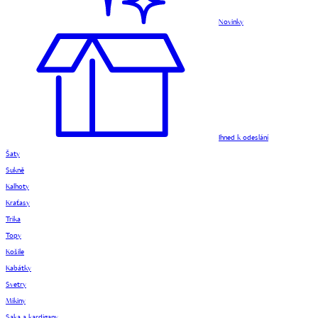
Novinky
Ihned k odeslání
Šaty
Sukně
Kalhoty
Kraťasy
Trika
Topy
Košile
Kabátky
Svetry
Mikiny
Saka a kardigany