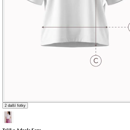
2
další fotky