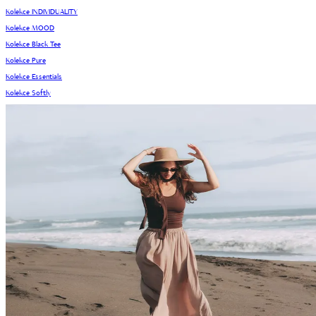
Kolekce INDIVIDUALITY
Kolekce MOOD
Kolekce Black Tee
Kolekce Pure
Kolekce Essentials
Kolekce Softly