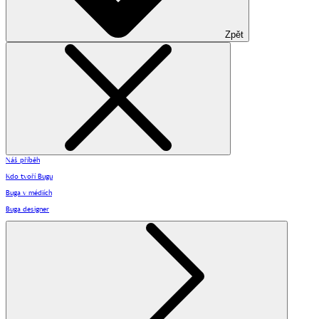
Zpět
Náš příběh
Kdo tvoří Bugu
Buga v médiích
Buga designer