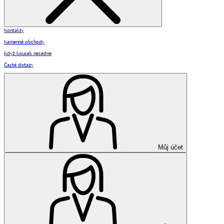
Kontakty
Kamenné obchody
Když kousek nesedne
Časté dotazy
Můj účet