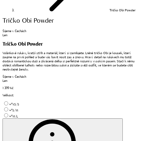
Tričko Obi Powder
Tričko Obi Powder
Šijeme v Čechách
Len
Tričko Obi Powder
Volánkové rukávy, kratší střih a materiál, který si zamilujete. Lněné tričko Obi je kousek, který
zaujme na první pohled a bude vás bavit nosit zas a znovu. Hravý detail na rukávech mu totiž
dodává romantickou duši a zkrácená délka si perfektně rozumí s vysokým pasem. Stačí k němu
obléct oblíbené kalhoty nebo rozevlátou sukni a získáte svěží outfit, ve kterém se budete cítit
neobyčejně žensky.
Šijeme v Čechách
Len
1 399 Kč
Velikost
:
XS/S
S/M
M/L