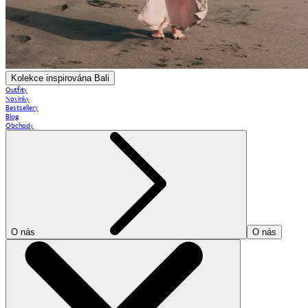
Kolekce inspirována Bali
Outfity
Novinky
Bestsellery
Blog
Obchody
O nás
O nás