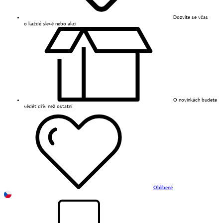
Dozvíte se včas
o každé slevě nebo akci
O novinkách budete
vědět dřív než ostatní
Oblíbené