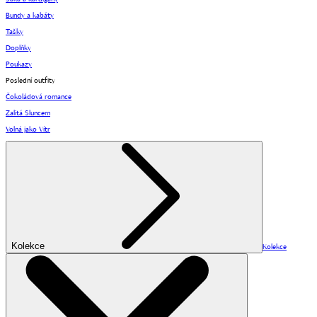
Bundy a kabáty
Tašky
Doplňky
Poukazy
Poslední outfity
Čokoládová romance
Zalitá Sluncem
Volná jako Vítr
Kolekce
Kolekce