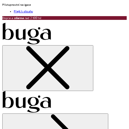
Přístupnostní navigace
Přejít k obsahu
Doprava
zdarma
nad 2 500 Kč