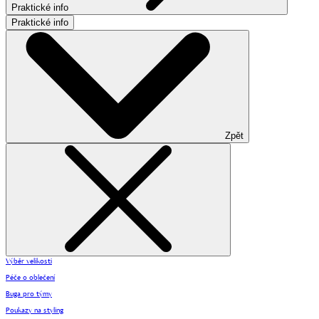
Praktické info
Praktické info
Zpět
Výběr velikosti
Péče o oblečení
Buga pro týmy
Poukazy na styling