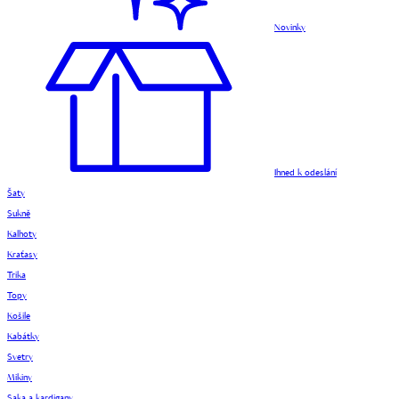
Novinky
Ihned k odeslání
Šaty
Sukně
Kalhoty
Kraťasy
Trika
Topy
Košile
Kabátky
Svetry
Mikiny
Saka a kardigany