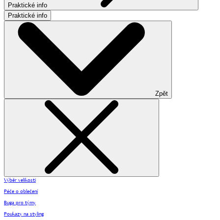
Praktické info
Praktické info
Zpět
Výběr velikosti
Péče o oblečení
Buga pro týmy
Poukazy na styling