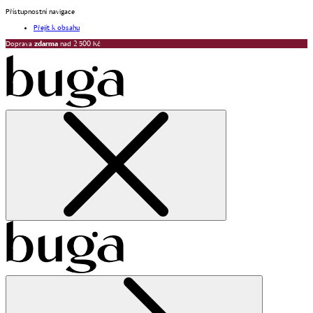
Přístupnostní navigace
Přejít k obsahu
Doprava
zdarma
nad 2 500 Kč