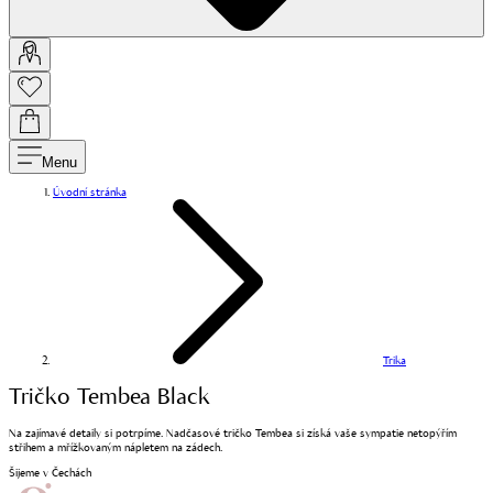
Menu
Úvodní stránka
Trika
Tričko Tembea Black
Na zajímavé detaily si potrpíme. Nadčasové tričko Tembea si získá vaše sympatie netopýřím
střihem a mřížkovaným nápletem na zádech.
Šijeme v Čechách