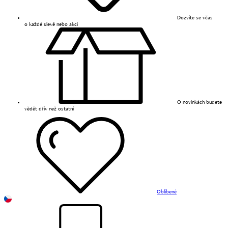
Dozvíte se včas
o každé slevě nebo akci
O novinkách budete
vědět dřív než ostatní
Oblíbené