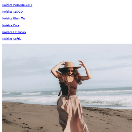
Kolekce INDIVIDUALITY
Kolekce MOOD
Kolekce Black Tee
Kolekce Pure
Kolekce Essentials
Kolekce Softly