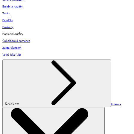
Bundy a kabáty
Tašky
Doplňky
Poukazy
Poslední outfity
Čokoládová romance
Zalitá Sluncem
Volná jako Vítr
Kolekce
Kolekce