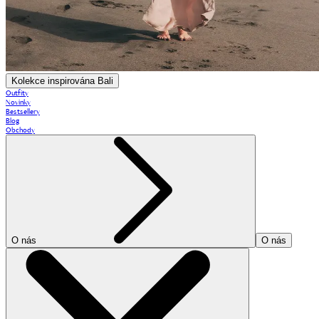
Kolekce inspirována Bali
Outfity
Novinky
Bestsellery
Blog
Obchody
O nás
O nás