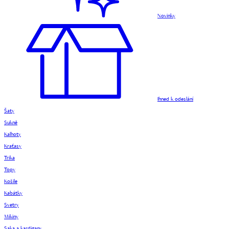
Novinky
Ihned k odeslání
Šaty
Sukně
Kalhoty
Kraťasy
Trika
Topy
Košile
Kabátky
Svetry
Mikiny
Saka a kardigany