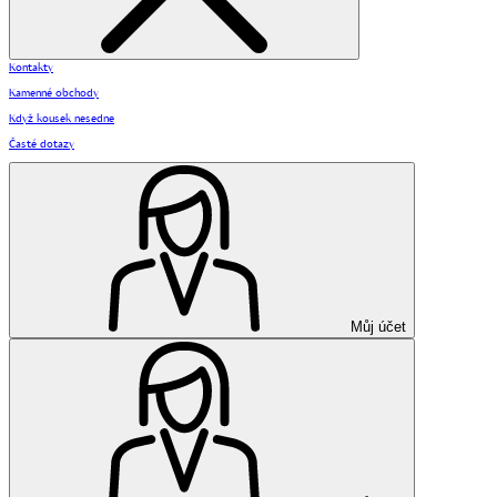
Kontakty
Kamenné obchody
Když kousek nesedne
Časté dotazy
Můj účet