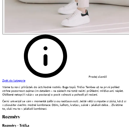
Prodej skončil
Zpět do kategorie
Máme tu nový přírůstek do úctyhodné rodinky Buga topů. Tričko Tembea už na první pohled
strhne pozornost zajímavým detailem – na zádech má totiž našitý průhledný mřížkovaný náplet.
Oblíbené netopýří rukávy se postarají o pocit volnosti a pohodlí při nošení.
Černý univerzál se vám v momentě zalíbí svou nadčasovostí. Ještě větší sympatie si získá, když si
vyzkoušíte všechny možné kombinace. Džíny, kalhoty, kraťasy, sukně v jakékoli délce… Zkrátíme
to, sluší mu to v jakékoli kombinaci.
Rozměry
Rozměry - Trička