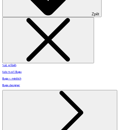
Zpět
Náš příběh
Kdo tvoří Bugu
Buga v médiích
Buga designer