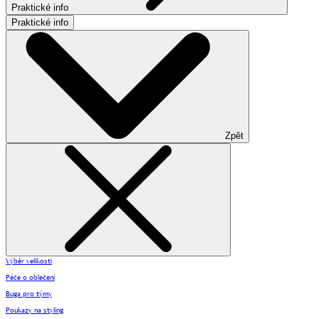
Praktické info
Praktické info
Zpět
Výběr velikosti
Péče o oblečení
Buga pro týmy
Poukazy na styling