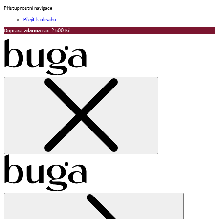
Přístupnostní navigace
Přejít k obsahu
Doprava
zdarma
nad 2 500 Kč