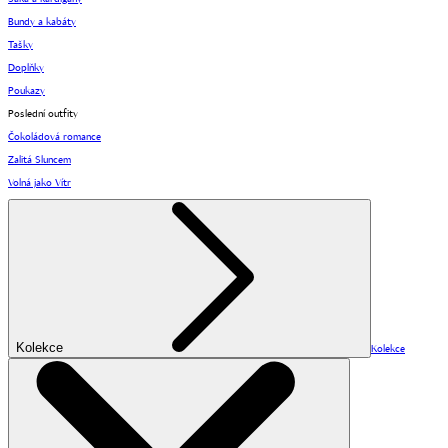
Bundy a kabáty
Tašky
Doplňky
Poukazy
Poslední outfity
Čokoládová romance
Zalitá Sluncem
Volná jako Vítr
Kolekce
Kolekce