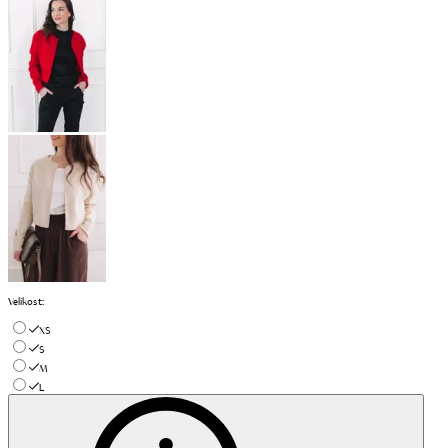
Velikost
:
XS
S
M
L