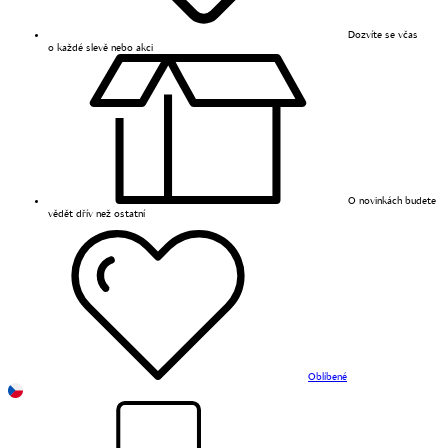
Dozvíte se včas
o každé slevě nebo akci
O novinkách budete
vědět dřív než ostatní
Oblíbené