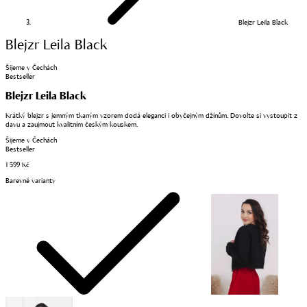
Blejzr Leila Black
Blejzr Leila Black
Šijeme v Čechách
Bestseller
Blejzr Leila Black
Krátký blejzr s jemným tkaným vzorem dodá eleganci i obyčejným džínům. Dovolte si vystoupit z
davu a zaujmout kvalitním českým kouskem.
Šijeme v Čechách
Bestseller
1 599 Kč
Barevné varianty