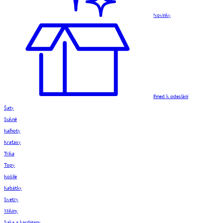
Novinky
Ihned k odeslání
Šaty
Sukně
Kalhoty
Kraťasy
Trika
Topy
Košile
Kabátky
Svetry
Mikiny
Saka a kardigany