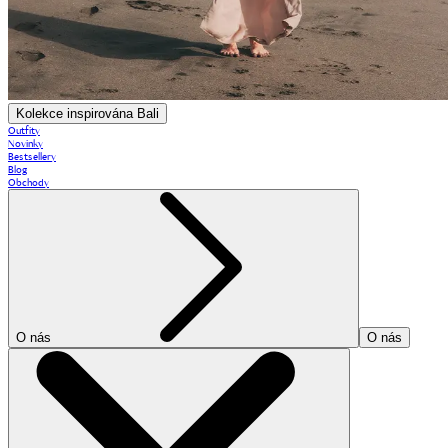
Kolekce inspirována Bali
Outfity
Novinky
Bestsellery
Blog
Obchody
O nás
O nás