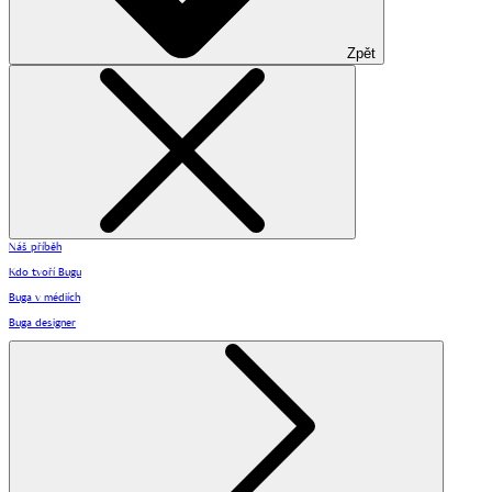
Zpět
Náš příběh
Kdo tvoří Bugu
Buga v médiích
Buga designer