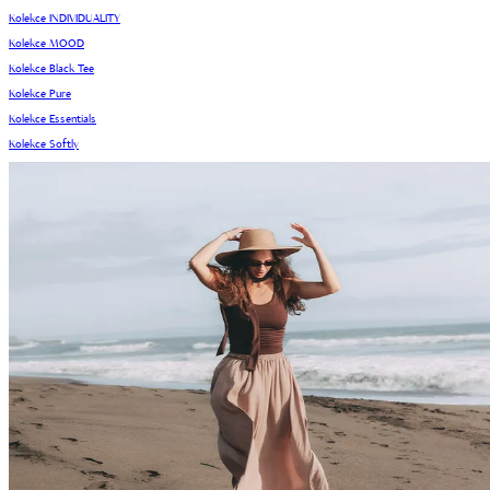
Kolekce INDIVIDUALITY
Kolekce MOOD
Kolekce Black Tee
Kolekce Pure
Kolekce Essentials
Kolekce Softly