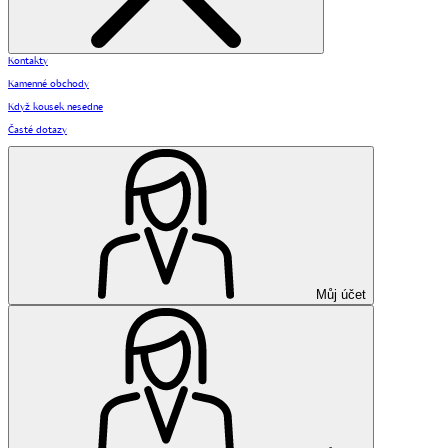
Kontakty
Kamenné obchody
Když kousek nesedne
Časté dotazy
Můj účet