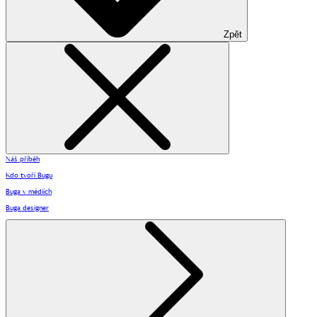
Zpět
Náš příběh
Kdo tvoří Bugu
Buga v médiích
Buga designer