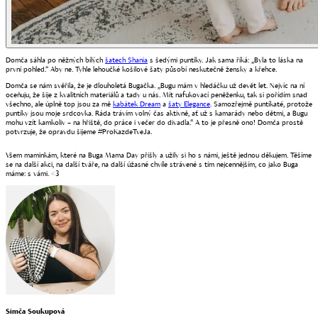
Domča sáhla po něžných bílých
šatech Shania
s šedými puntíky. Jak sama říká: „Byla to láska na
první pohled.“ Aby ne. Tyhle lehoučké košilové šaty působí neskutečně žensky a křehce.
Domča se nám svěřila, že je dlouholetá Bugačka. „Bugu mám v hledáčku už devět let. Nejvíc na ní
oceňuju, že šije z kvalitních materiálů a tady u nás. Mít nafukovací peněženku, tak si pořídím snad
všechno, ale úplně top jsou za mě
kabátek Dream
a
šaty Elegance
. Samozřejmě puntíkaté, protože
puntíky jsou moje srdcovka. Ráda trávím volný čas aktivně, ať už s kamarády nebo dětmi, a Bugu
mohu vzít kamkoliv – na hřiště, do práce i večer do divadla.“ A to je přesně ono! Domča prostě
potvrzuje, že opravdu šijeme #ProKazdeTveJa.
Všem maminkám, které na Buga Mama Day přišly a užily si ho s námi, ještě jednou děkujem. Těšíme
se na další akci, na další tváře, na další úžasné chvíle strávené s tím nejcennějším, co jako Buga
máme: s vámi.
<
3
Simča Soukupová