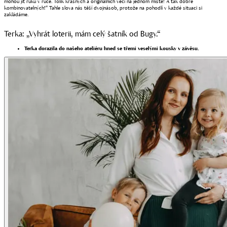
mohou jít ruku v ruce. Tolik krásných a originálních věcí na jednom místě! A tak dobře
kombinovatelných!“ Tahle slova nás těší dvojnásob, protože na pohodlí v každé situaci si
zakládáme.
Terka: „Vyhrát loterii, mám celý šatník od Bugy.“
Terka dorazila do našeho ateliéru hned se třemi veselými kousky v závěsu.