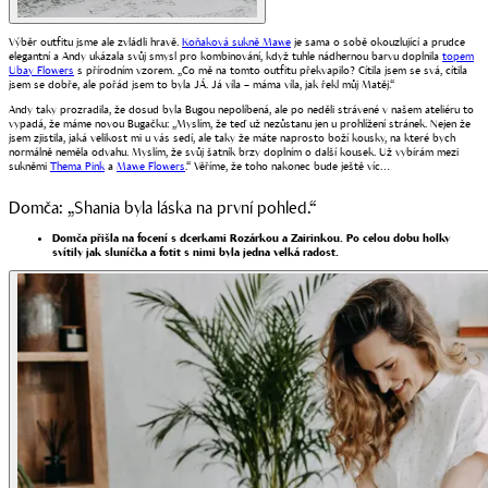
Výběr outfitu jsme ale zvládli hravě.
Koňaková sukně Mawe
je sama o sobě okouzlující a prudce
elegantní a Andy ukázala svůj smysl pro kombinování, když tuhle nádhernou barvu doplnila
topem
Ubay Flowers
s přírodním vzorem. „Co mě na tomto outfitu překvapilo? Cítila jsem se svá, cítila
jsem se dobře, ale pořád jsem to byla JÁ. Já víla – máma víla, jak řekl můj Matěj.“
Andy taky prozradila, že dosud byla Bugou nepolíbená, ale po neděli strávené v našem ateliéru to
vypadá, že máme novou Bugačku: „Myslím, že teď už nezůstanu jen u prohlížení stránek. Nejen že
jsem zjistila, jaká velikost mi u vás sedí, ale taky že máte naprosto boží kousky, na které bych
normálně neměla odvahu. Myslím, že svůj šatník brzy doplním o další kousek. Už vybírám mezi
sukněmi
Thema Pink
a
Mawe Flowers
.“ Věříme, že toho nakonec bude ještě víc…
Domča: „Shania byla láska na první pohled.“
Domča přišla na focení s dcerkami Rozárkou a Zairinkou. Po celou dobu holky
svítily jak sluníčka a fotit s nimi byla jedna velká radost.