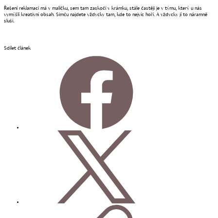
Řešení reklamací má v malíčku, sem tam zaskočí v krámku, stále častěji je v týmu, který u nás
vymýšlí kreativní obsah. Simču najdete vždycky tam, kde to nejvíc hoří. A vždycky jí to náramně
sluší.
Sdílet článek