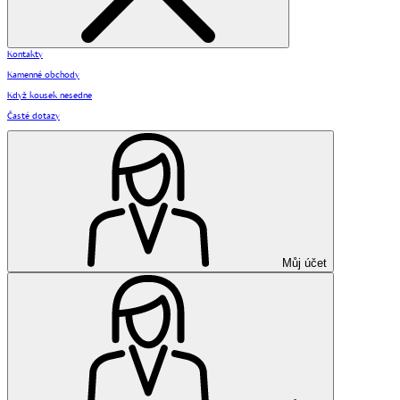
Kontakty
Kamenné obchody
Když kousek nesedne
Časté dotazy
Můj účet