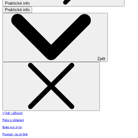
Praktické info
Praktické info
Zpět
Výběr velikosti
Péče o oblečení
Buga pro týmy
Poukazy na styling