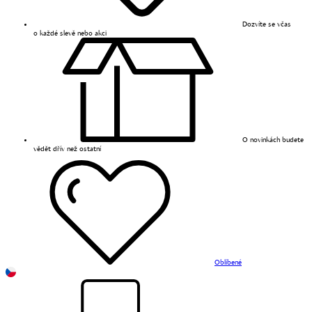
Dozvíte se včas
o každé slevě nebo akci
O novinkách budete
vědět dřív než ostatní
Oblíbené