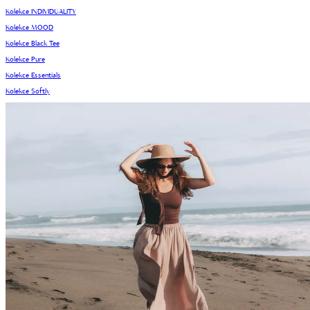
Kolekce INDIVIDUALITY
Kolekce MOOD
Kolekce Black Tee
Kolekce Pure
Kolekce Essentials
Kolekce Softly