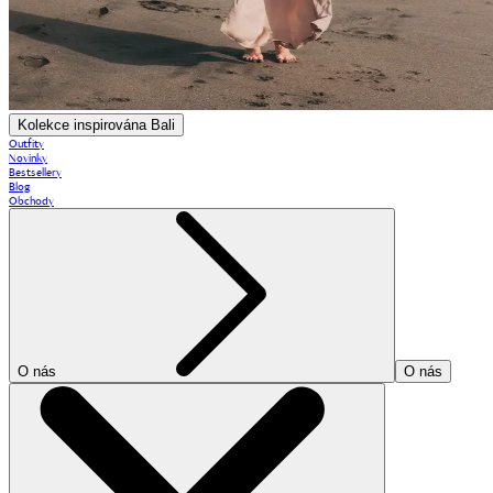
Kolekce inspirována Bali
Outfity
Novinky
Bestsellery
Blog
Obchody
O nás
O nás