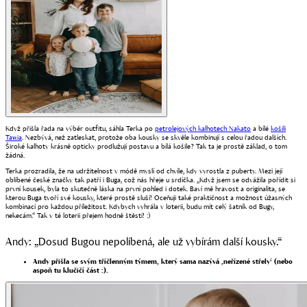
Když přišla řada na výběr outfitu, sáhla Terka po
petrolejových kalhotech Nakato
a bílé
košili
Tawia
. Nezbývá, než zatleskat, protože oba kousky se skvěle kombinují s celou řadou dalších.
Široké kalhoty krásně opticky prodlužují postavu a bílá košile? Tak ta je prostě základ, o tom
žádná.
Terka prozradila, že na udržitelnost v módě myslí od chvíle, kdy vyrostla z puberty. Mezi její
oblíbené české značky tak patří i Buga, což nás hřeje u srdíčka. „Když jsem se odvážila pořídit si
první kousek, byla to skutečně láska na první pohled i dotek. Baví mě hravost a originalita, se
kterou Buga tvoří své kousky, které prostě sluší! Oceňuji také praktičnost a možnost úžasných
kombinací pro každou příležitost. Kdybych vyhrála v loterii, budu mít celý šatník od Bugy,
nekecám.“ Tak v té loterii přejem hodně štěstí! :)
Andy: „Dosud Bugou nepolíbená, ale už vybírám další kousky.“
Andy přišla se svým tříčlenným týmem, který sama nazývá ‚neřízené střely‘ (nebo
aspoň tu klučičí část :).