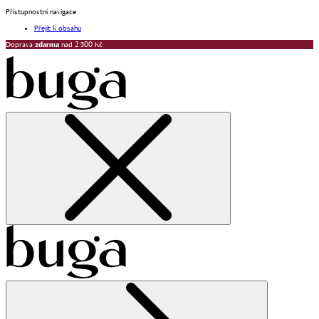
Přístupnostní navigace
Přejít k obsahu
Doprava
zdarma
nad 2 500 Kč