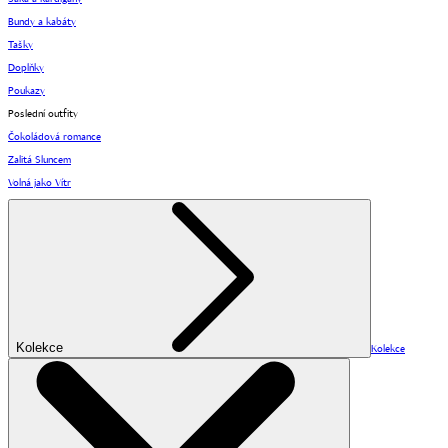
Bundy a kabáty
Tašky
Doplňky
Poukazy
Poslední outfity
Čokoládová romance
Zalitá Sluncem
Volná jako Vítr
Kolekce
Kolekce