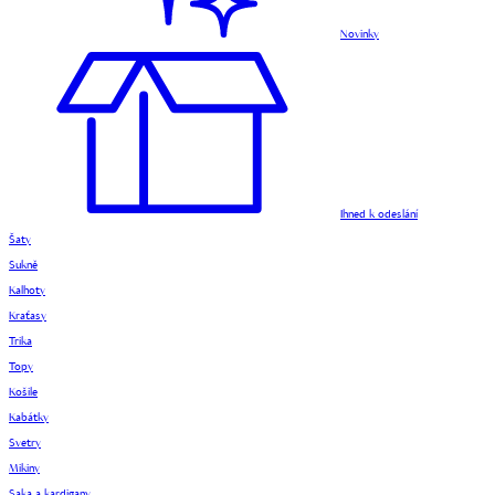
Novinky
Ihned k odeslání
Šaty
Sukně
Kalhoty
Kraťasy
Trika
Topy
Košile
Kabátky
Svetry
Mikiny
Saka a kardigany