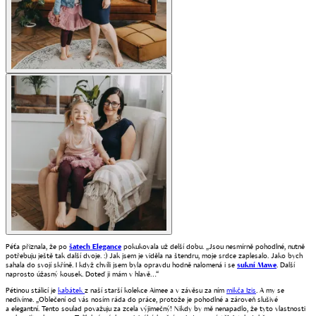
Péťa přiznala, že po
šatech Elegance
pokukovala už delší dobu. „Jsou nesmírně pohodlné, nutně
potřebuju ještě tak další dvoje. :) Jak jsem je viděla na štendru, moje srdce zaplesalo. Jako bych
sahala do svojí skříně. I když chvíli jsem byla opravdu hodně nalomená i se
sukní Mawe
. Další
naprosto úžasný kousek. Doteď ji mám v hlavě…
“
Pétinou stálicí je
kabátek
z naší starší kolekce Aimee a v závěsu za ním
mikča Izis
. A my se
nedivíme. „Oblečení od vás nosím ráda do práce, protože je pohodlné a zároveň slušivé
a elegantní. Tento soulad považuju za zcela výjimečný! Nikdy by mě nenapadlo, že tyto vlastnosti