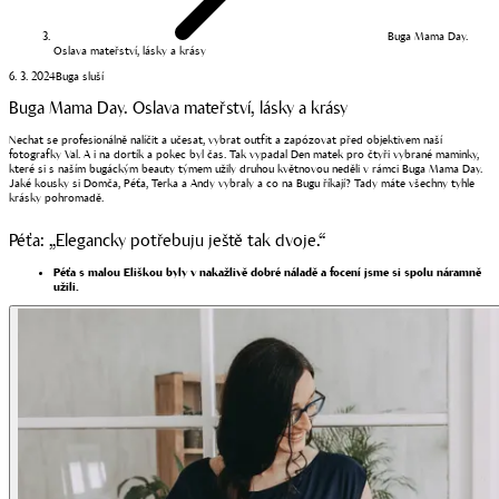
Buga Mama Day.
Oslava mateřství, lásky a krásy
6. 3. 2024
Buga sluší
Buga Mama Day. Oslava mateřství, lásky a krásy
Nechat se profesionálně nalíčit a učesat, vybrat outfit a zapózovat před objektivem naší
fotografky Val. A i na dortík a pokec byl čas. Tak vypadal Den matek pro čtyři vybrané maminky,
které si s naším bugáckým beauty týmem užily druhou květnovou neděli v rámci Buga Mama Day.
Jaké kousky si Domča, Péťa, Terka a Andy vybraly a co na Bugu říkají? Tady máte všechny tyhle
krásky pohromadě.
Péťa: „Elegancky potřebuju ještě tak dvoje.“
Péťa s malou Eliškou byly v nakažlivě dobré náladě a focení jsme si spolu náramně
užili.