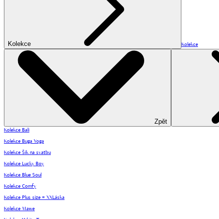
Kolekce
Kolekce
Zpět
Kolekce Bali
Kolekce Buga Yoga
Kolekce Šik na svatbu
Kolekce Lucky Boy
Kolekce Blue Soul
Kolekce Comfy
Kolekce Plus size = XXLáska
Kolekce Mawe