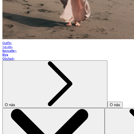
Outfity
Novinky
Bestsellery
Blog
Obchody
O nás
O nás