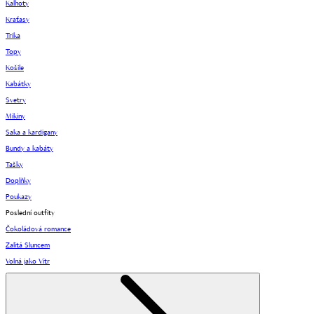
Kalhoty
Kraťasy
Trika
Topy
Košile
Kabátky
Svetry
Mikiny
Saka a kardigany
Bundy a kabáty
Tašky
Doplňky
Poukazy
Poslední outfity
Čokoládová romance
Zalitá Sluncem
Volná jako Vítr