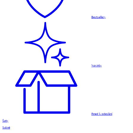
Bestsellery
Novinky
Ihned k odeslání
Šaty
Sukně