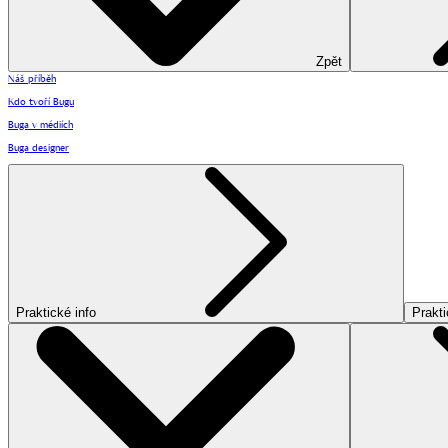
Zpět
Náš příběh
Kdo tvoří Bugu
Buga v médiích
Buga designer
Praktické info
Prakti