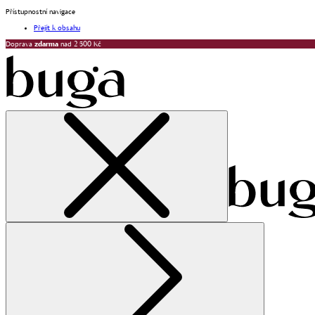
Přístupnostní navigace
Přejít k obsahu
Doprava
zdarma
nad 2 500 Kč