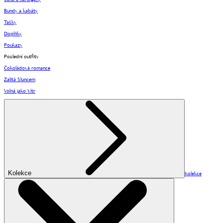
Bundy a kabáty
Tašky
Doplňky
Poukazy
Poslední outfity
Čokoládová romance
Zalitá Sluncem
Volná jako Vítr
Kolekce
Kolekce