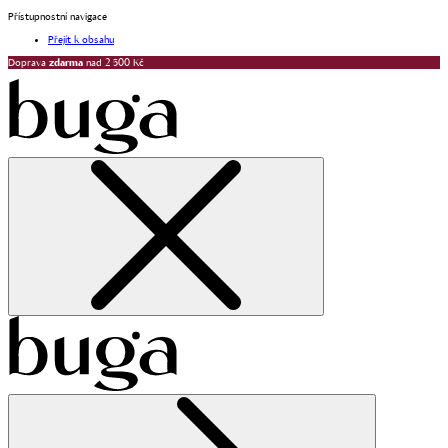
Přístupnostní navigace
Přejít k obsahu
Doprava
zdarma
nad 2 500 Kč