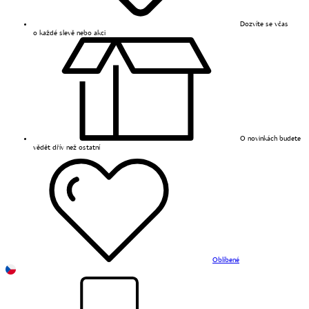
Dozvíte se včas
o každé slevě nebo akci
O novinkách budete
vědět dřív než ostatní
Oblíbené