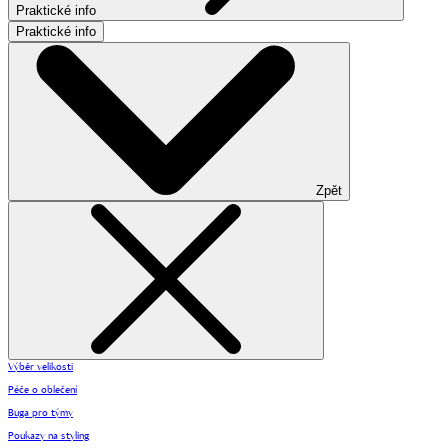
Praktické info
Praktické info
Zpět
Výběr velikosti
Péče o oblečení
Buga pro týmy
Poukazy na styling