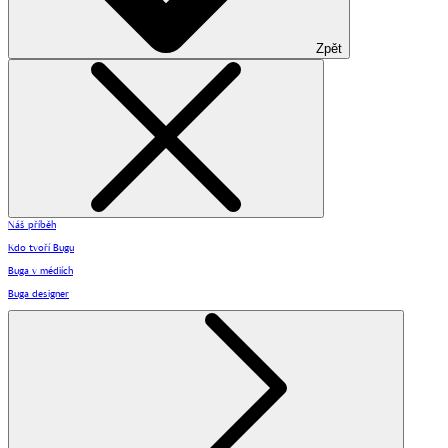
Zpět
Náš příběh
Kdo tvoří Bugu
Buga v médiích
Buga designer