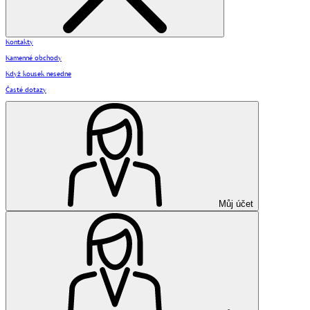
Kontakty
Kamenné obchody
Když kousek nesedne
Časté dotazy
Můj účet