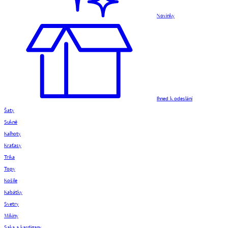
Novinky
Ihned k odeslání
Šaty
Sukně
Kalhoty
Kraťasy
Trika
Topy
Košile
Kabátky
Svetry
Mikiny
Saka a kardigany