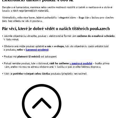
Darujte své kamarádce, mamince nebo sestře možnost rozšířit si šatník o nadčasové a stylové
kousky z těch nejpříjemnějších materiálů.
Minimalistky, milovnice barev, ležérní pohodářky i elegantní dámy - Buga šije s láskou pro všechny
ženy bez ohledu na věk či postavu.
Pár věcí, které je dobré vědět o našich tištěných poukazech
•
Jakmile objednávku uhradíte, poukaz v elektronické formě vám
zašleme do e-mailové schránky
.
V řádu minut.
•
Obdarovaná může poukaz uplatnit
u nás v e-shopu
, kdy do objednávky zadá unikátní kód
z poukazu,
nebo v
kamenné prodejně
.
•
Poukaz má
platnost 12 měsíců
od zakoupení.
•
Pokud nemáte poukaz, kde vytisknout,
rádi ho zašleme
v papírové podobě
– buďto přímo
vám,
anebo rovnou na adresu obdarované. V košíku si pak zvolíte běžnou dopravu.
•
Vždy je
potřeba vyčerpat celou částku
poukazu (přeplatky nevracíme).