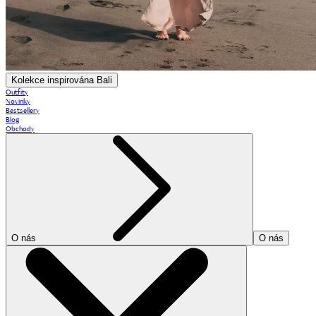
Kolekce inspirována Bali
Outfity
Novinky
Bestsellery
Blog
Obchody
O nás
O nás