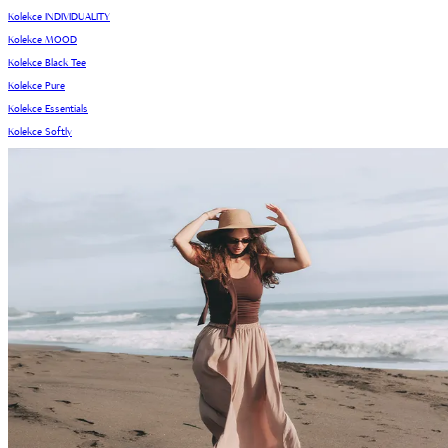
Kolekce INDIVIDUALITY
Kolekce MOOD
Kolekce Black Tee
Kolekce Pure
Kolekce Essentials
Kolekce Softly