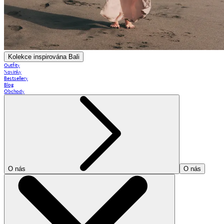
Kolekce inspirována Bali
Outfity
Novinky
Bestsellery
Blog
Obchody
O nás
O nás