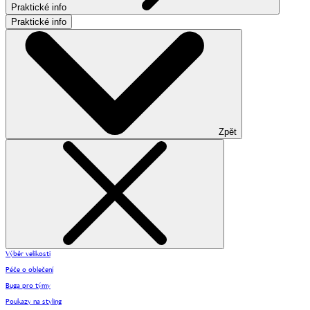
Praktické info
Praktické info
Zpět
Výběr velikosti
Péče o oblečení
Buga pro týmy
Poukazy na styling