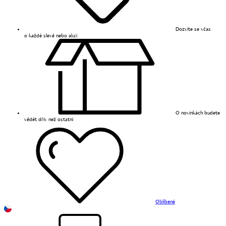
Dozvíte se včas
o každé slevě nebo akci
O novinkách budete
vědět dřív než ostatní
Oblíbené