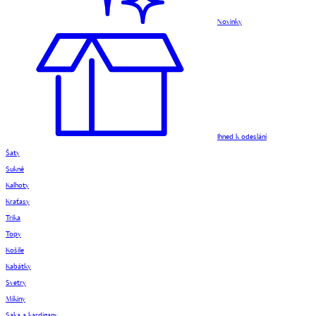
Novinky
Ihned k odeslání
Šaty
Sukně
Kalhoty
Kraťasy
Trika
Topy
Košile
Kabátky
Svetry
Mikiny
Saka a kardigany