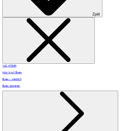
Zpět
Náš příběh
Kdo tvoří Bugu
Buga v médiích
Buga designer