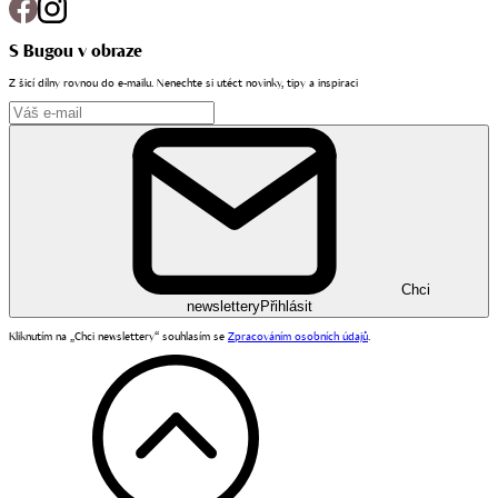
S Bugou v obraze
Z šicí dílny rovnou do e-mailu. Nenechte si utéct novinky, tipy a inspiraci
Chci
newslettery
Přihlásit
Kliknutím na „Chci newslettery“ souhlasím se
Zpracováním osobních údajů
.