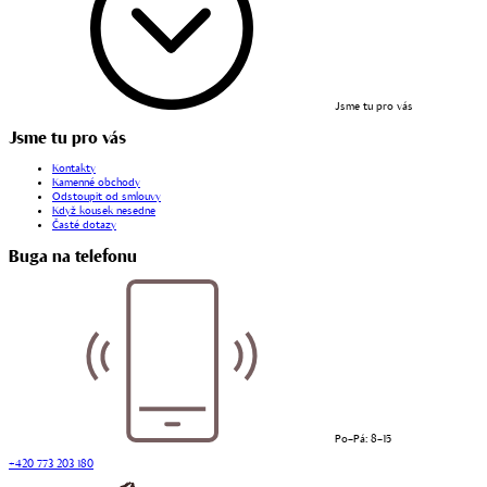
Jsme tu pro vás
Jsme tu pro vás
Kontakty
Kamenné obchody
Odstoupit od smlouvy
Když kousek nesedne
Časté dotazy
Buga na telefonu
Po–Pá: 8–15
+420 773 203 180