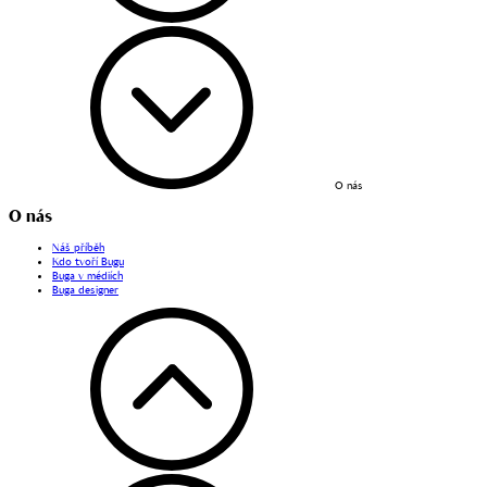
O nás
O nás
Náš příběh
Kdo tvoří Bugu
Buga v médiích
Buga designer