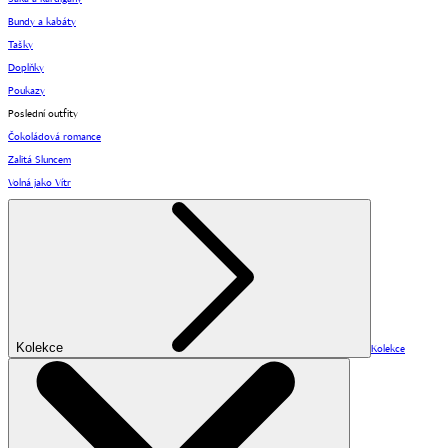
Bundy a kabáty
Tašky
Doplňky
Poukazy
Poslední outfity
Čokoládová romance
Zalitá Sluncem
Volná jako Vítr
Kolekce
Kolekce