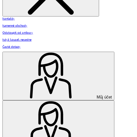
Kontakty
Kamenné obchody
Odstoupit od smlouvy
Když kousek nesedne
Časté dotazy
Můj účet