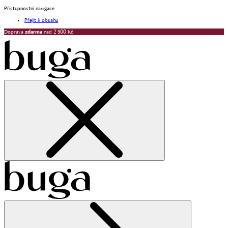
Přístupnostní navigace
Přejít k obsahu
Doprava
zdarma
nad 2 500 Kč