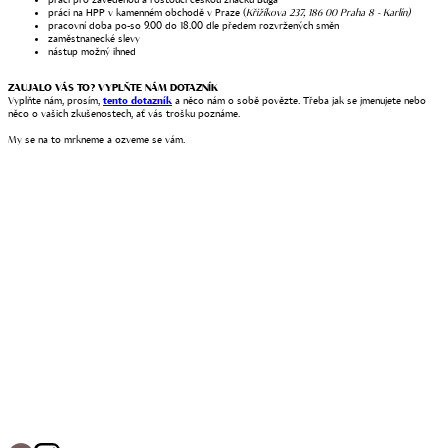
práci na HPP v kamenném obchodě v Praze (
Křižíkova 237, 186 00 Praha 8 - Karlín)
pracovní doba po-so 9.00 do 18.00 dle předem rozvržených směn
zaměstnanecké slevy
nástup možný ihned
ZAUJALO VÁS TO? VYPLŇTE NÁM DOTAZNÍK
Vyplňte nám, prosím,
tento dotazník
a něco nám o sobě povězte. Třeba jak se jmenujete nebo
něco o vašich zkušenostech, ať vás trošku poznáme.
My se na to mrkneme a ozveme se vám.