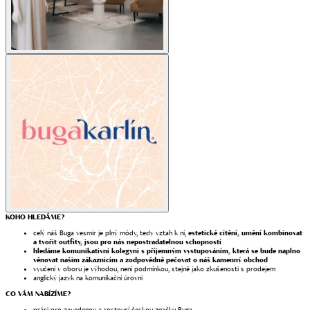
KOHO HLEDÁME?
celý náš Buga vesmír je plný módy, tedy vztah k ní,
estetické cítění, umění kombinovat
a tvořit outfity, jsou pro nás nepostradatelnou schopností
hledáme komunikativní kolegyni s příjemným vystupováním, která se bude naplno
věnovat našim zákaznicím a zodpovědně pečovat o náš kamenný obchod
vyučení v oboru je výhodou, není podmínkou, stejně jako zkušenosti s prodejem
anglický jazyk na komunikační úrovni
CO VÁM NABÍZÍME?
práci pro zavedenou a rostoucí českou značku Buga