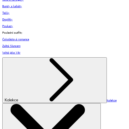
Bundy a kabáty
Tašky
Doplňky
Poukazy
Poslední outfity
Čokoládová romance
Zalitá Sluncem
Volná jako Vítr
Kolekce
Kolekce