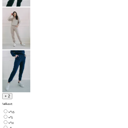
+ 2
Velikost
:
XS
S
M