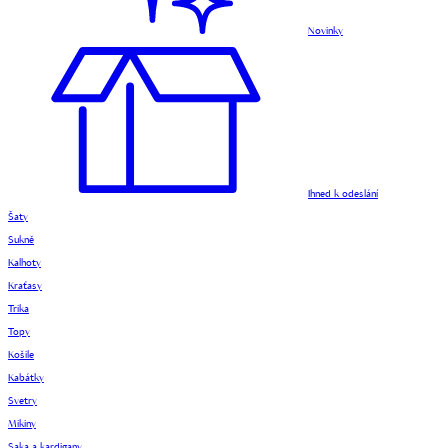
Novinky
Ihned k odeslání
Šaty
Sukně
Kalhoty
Kraťasy
Trika
Topy
Košile
Kabátky
Svetry
Mikiny
Saka a kardigany