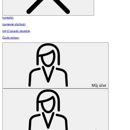
Kontakty
Kamenné obchody
Když kousek nesedne
Časté dotazy
Můj účet