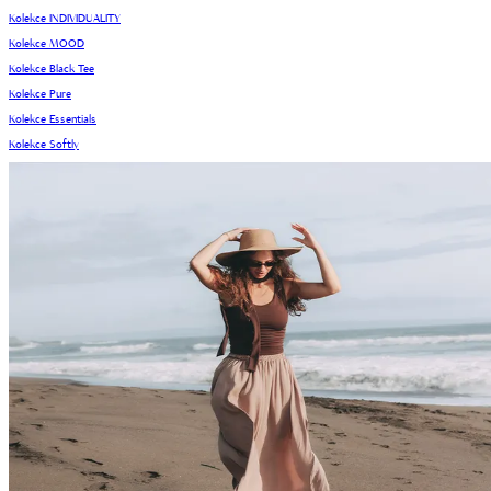
Kolekce INDIVIDUALITY
Kolekce MOOD
Kolekce Black Tee
Kolekce Pure
Kolekce Essentials
Kolekce Softly