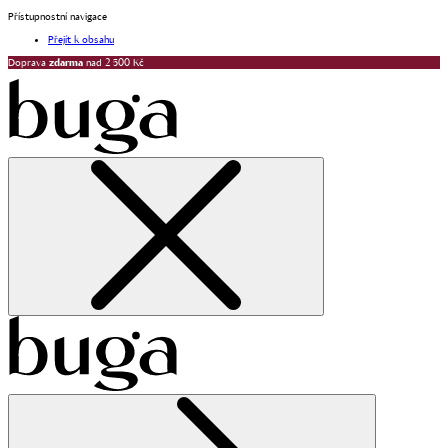
Přístupnostní navigace
Přejít k obsahu
Doprava
zdarma
nad 2 500 Kč