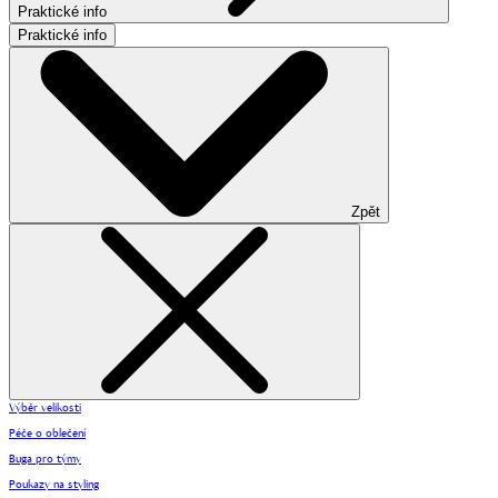
Praktické info
Praktické info
Zpět
Výběr velikosti
Péče o oblečení
Buga pro týmy
Poukazy na styling