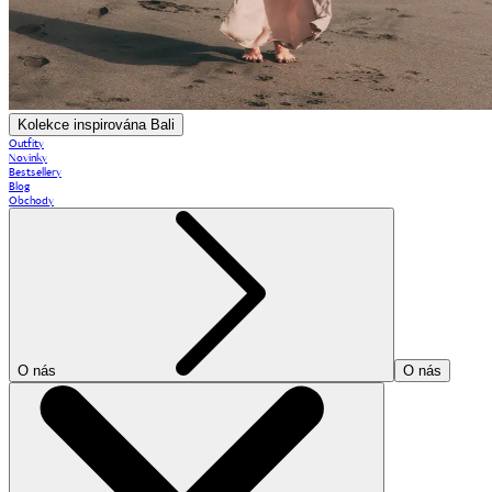
Kolekce inspirována Bali
Outfity
Novinky
Bestsellery
Blog
Obchody
O nás
O nás