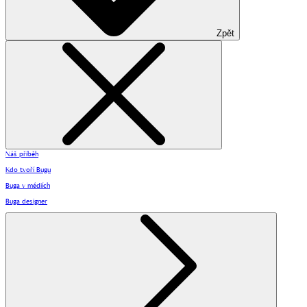
Zpět
Náš příběh
Kdo tvoří Bugu
Buga v médiích
Buga designer