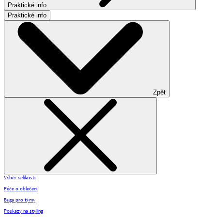
Praktické info
Praktické info
Zpět
Výběr velikosti
Péče o oblečení
Buga pro týmy
Poukazy na styling