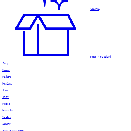
Novinky
Ihned k odeslání
Šaty
Sukně
Kalhoty
Kraťasy
Trika
Topy
Košile
Kabátky
Svetry
Mikiny
Saka a kardigany