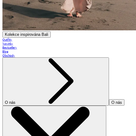
Kolekce inspirována Bali
Outfity
Novinky
Bestsellery
Blog
Obchody
O nás
O nás