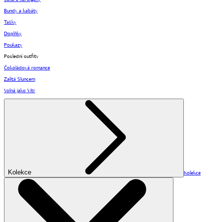
Bundy a kabáty
Tašky
Doplňky
Poukazy
Poslední outfity
Čokoládová romance
Zalitá Sluncem
Volná jako Vítr
Kolekce
Kolekce