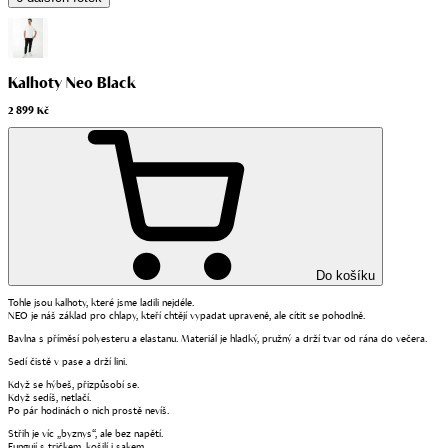
Kalhoty Neo Black
2 899 Kč
Do košíku
Tohle jsou kalhoty, které jsme ladili nejdéle.
NEO je náš základ pro chlapy, kteří chtějí vypadat upraveně, ale cítit se pohodlně.
Bavlna s příměsí polyesteru a elastanu. Materiál je hladký, pružný a drží tvar od rána do večera.
Sedí čistě v pase a drží lini.
Když se hýbeš, přizpůsobí se.
Když sedíš, netlačí.
Po pár hodinách o nich prostě nevíš.
Střih je víc „byznys“, ale bez napětí.
Fungují s tričkem, košilí i sakem.