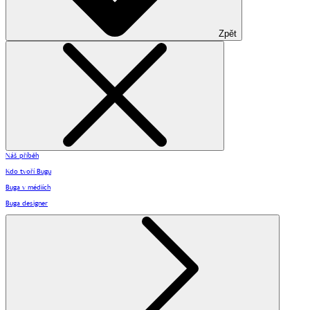
Zpět
Náš příběh
Kdo tvoří Bugu
Buga v médiích
Buga designer