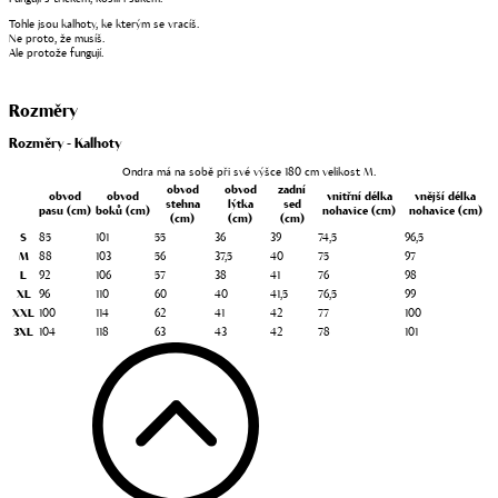
Tohle jsou kalhoty, ke kterým se vracíš.
Ne proto, že musíš.
Ale protože fungují.
Rozměry
Rozměry - Kalhoty
Ondra má na sobě při své výšce 180 cm velikost M.
obvod
obvod
zadní
obvod
obvod
vnitřní délka
vnější délka
stehna
lýtka
sed
pasu
(cm)
boků
(cm)
nohavice
(cm)
nohavice
(cm)
(cm)
(cm)
(cm)
S
85
101
55
36
39
74,5
96,5
M
88
103
56
37,5
40
75
97
L
92
106
57
38
41
76
98
XL
96
110
60
40
41,5
76,5
99
XXL
100
114
62
41
42
77
100
3XL
104
118
63
43
42
78
101