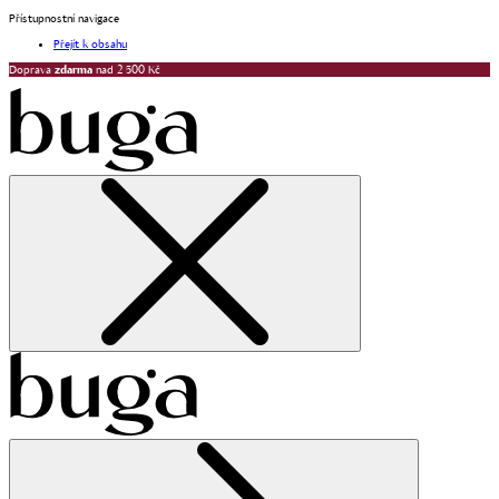
Přístupnostní navigace
Přejít k obsahu
Doprava
zdarma
nad 2 500 Kč