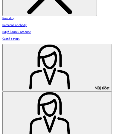
Kontakty
Kamenné obchody
Když kousek nesedne
Časté dotazy
Můj účet