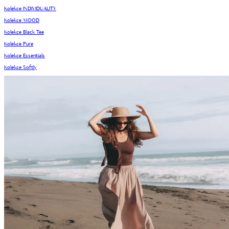
Kolekce INDIVIDUALITY
Kolekce MOOD
Kolekce Black Tee
Kolekce Pure
Kolekce Essentials
Kolekce Softly