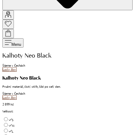
Menu
Kalhoty Neo Black
Šijeme v Čechách
Lucky Boy
Kalhoty Neo Black
Pružný materiál, čistý střih, klid po celý den.
Šijeme v Čechách
Lucky Boy
2 899 Kč
Velikost
:
S
M
L