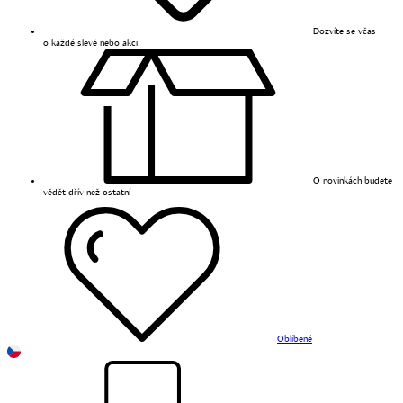
Dozvíte se včas
o každé slevě nebo akci
O novinkách budete
vědět dřív než ostatní
Oblíbené