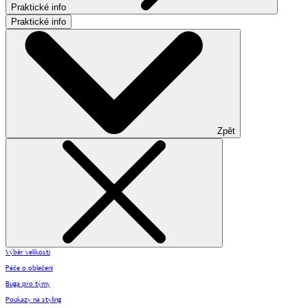
Praktické info
Praktické info
Zpět
Výběr velikosti
Péče o oblečení
Buga pro týmy
Poukazy na styling