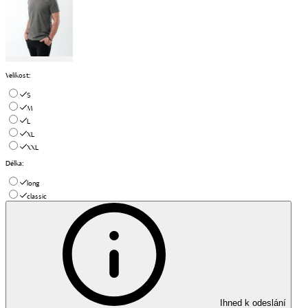
Velikost
:
S
M
L
XL
XXL
Délka
:
long
classic
Ihned k odeslání