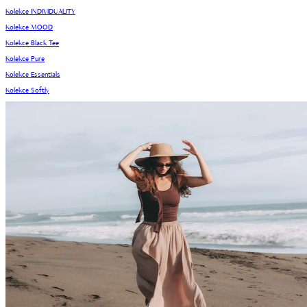
Kolekce INDIVIDUALITY
Kolekce MOOD
Kolekce Black Tee
Kolekce Pure
Kolekce Essentials
Kolekce Softly