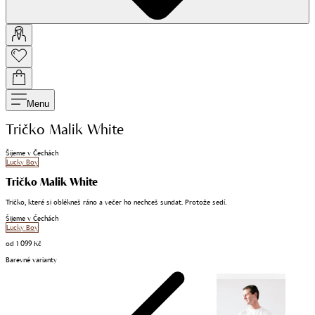
Menu
Tričko Malik White
Šijeme v Čechách
Lucky Boy
Tričko Malik White
Tričko, které si oblékneš ráno a večer ho nechceš sundat. Protože sedí.
Šijeme v Čechách
Lucky Boy
od
1 099 Kč
Barevné varianty