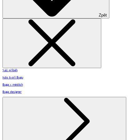
Zpět
Náš příběh
Kdo tvoří Bugu
Buga v médiích
Buga designer