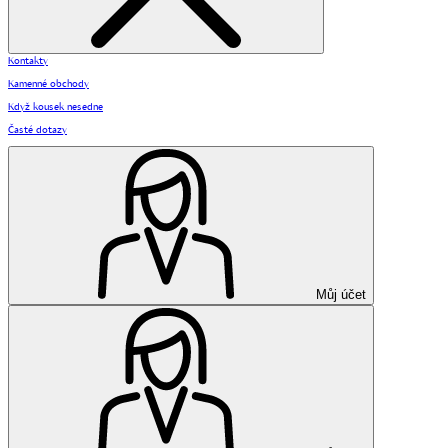
Kontakty
Kamenné obchody
Když kousek nesedne
Časté dotazy
Můj účet