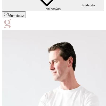
Přidat do
oblíbených
Mám dotaz