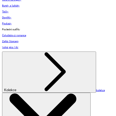
Bundy a kabáty
Tašky
Doplňky
Poukazy
Poslední outfity
Čokoládová romance
Zalitá Sluncem
Volná jako Vítr
Kolekce
Kolekce