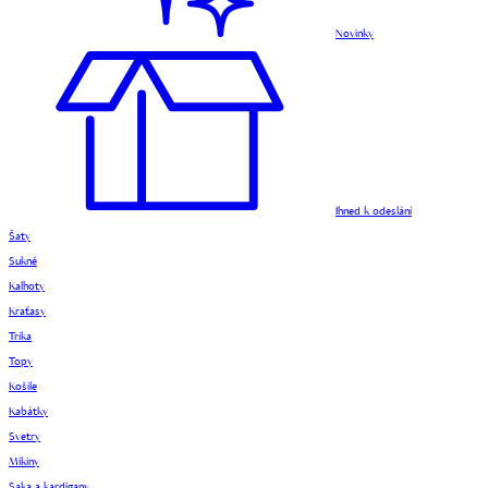
Novinky
Ihned k odeslání
Šaty
Sukně
Kalhoty
Kraťasy
Trika
Topy
Košile
Kabátky
Svetry
Mikiny
Saka a kardigany