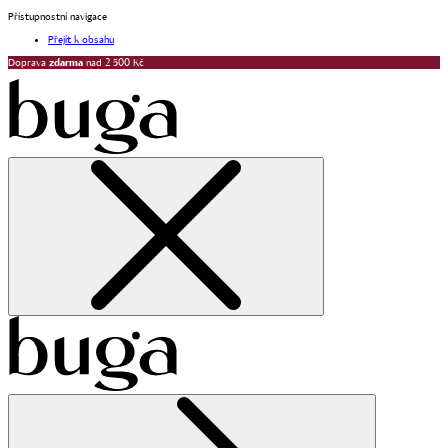
Přístupnostní navigace
Přejít k obsahu
Doprava
zdarma
nad 2 500 Kč