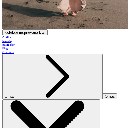
Kolekce inspirována Bali
Outfity
Novinky
Bestsellery
Blog
Obchody
O nás
O nás