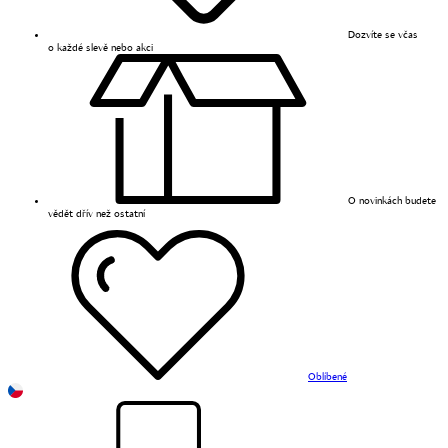
Dozvíte se včas
o každé slevě nebo akci
O novinkách budete
vědět dřív než ostatní
Oblíbené