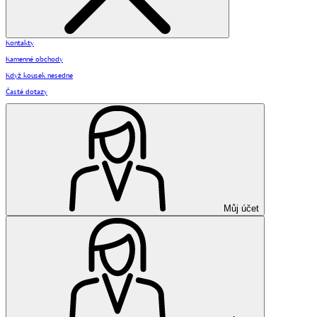
Kontakty
Kamenné obchody
Když kousek nesedne
Časté dotazy
Můj účet