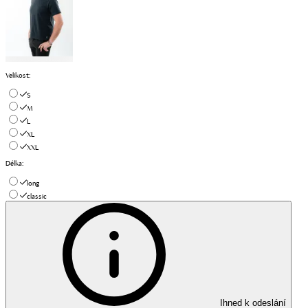
Velikost
:
S
M
L
XL
XXL
Délka
:
long
classic
Ihned k odeslání