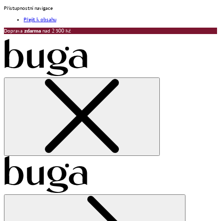
Přístupnostní navigace
Přejít k obsahu
Doprava
zdarma
nad 2 500 Kč