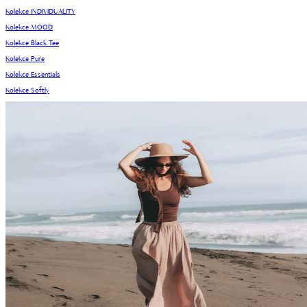
Kolekce INDIVIDUALITY
Kolekce MOOD
Kolekce Black Tee
Kolekce Pure
Kolekce Essentials
Kolekce Softly