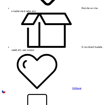
Dozvíte se včas
o každé slevě nebo akci
O novinkách budete
vědět dřív než ostatní
Oblíbené