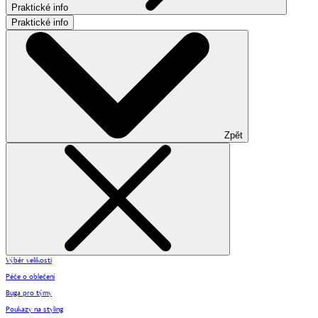
Praktické info
Praktické info
Zpět
Výběr velikosti
Péče o oblečení
Buga pro týmy
Poukazy na styling