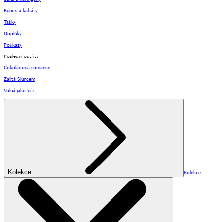
Bundy a kabáty
Tašky
Doplňky
Poukazy
Poslední outfity
Čokoládová romance
Zalitá Sluncem
Volná jako Vítr
Kolekce
Kolekce