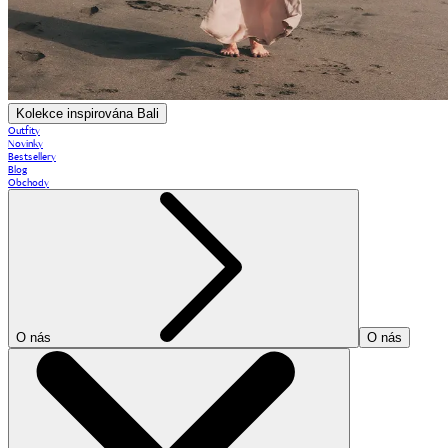
Kolekce inspirována Bali
Outfity
Novinky
Bestsellery
Blog
Obchody
O nás
O nás