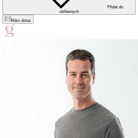
Přidat do
oblíbených
Mám dotaz