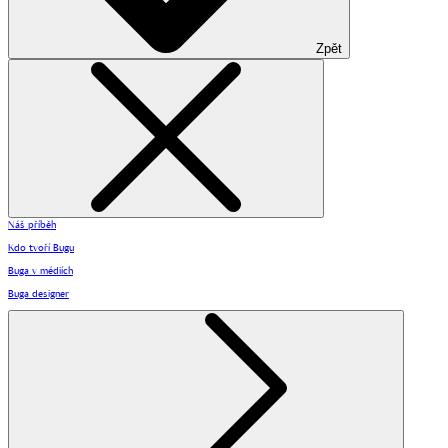
Zpět
Náš příběh
Kdo tvoří Bugu
Buga v médiích
Buga designer