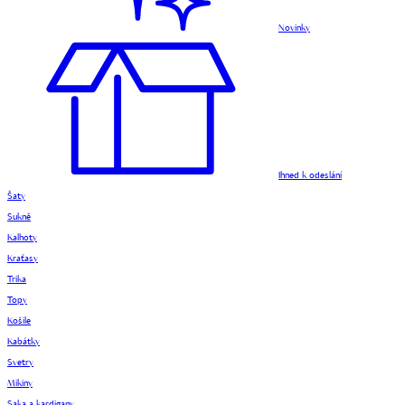
Novinky
Ihned k odeslání
Šaty
Sukně
Kalhoty
Kraťasy
Trika
Topy
Košile
Kabátky
Svetry
Mikiny
Saka a kardigany