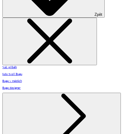
Zpět
Náš příběh
Kdo tvoří Bugu
Buga v médiích
Buga designer