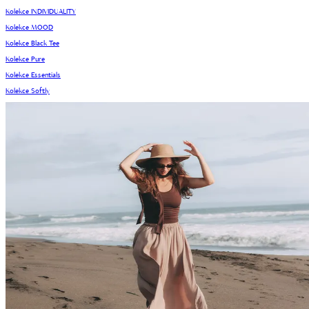
Kolekce INDIVIDUALITY
Kolekce MOOD
Kolekce Black Tee
Kolekce Pure
Kolekce Essentials
Kolekce Softly