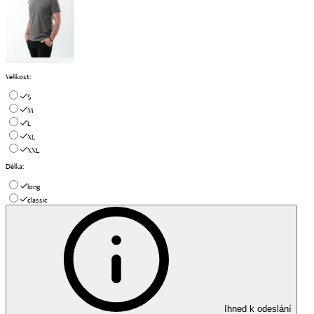
Velikost
:
S
M
L
XL
XXL
Délka
:
long
classic
Ihned k odeslání