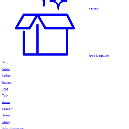
Novinky
Ihned k odeslání
Šaty
Sukně
Kalhoty
Kraťasy
Trika
Topy
Košile
Kabátky
Svetry
Mikiny
Saka a kardigany