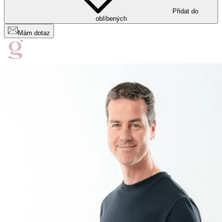
Přidat do
oblíbených
Mám dotaz