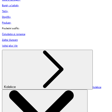
Bundy a kabáty
Tašky
Doplňky
Poukazy
Poslední outfity
Čokoládová romance
Zalitá Sluncem
Volná jako Vítr
Kolekce
Kolekce