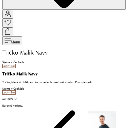
Menu
Tričko Malik Navy
Šijeme v Čechách
Lucky Boy
Tričko Malik Navy
Tričko, které si oblékneš ráno a večer ho nechceš sundat. Protože sedí.
Šijeme v Čechách
Lucky Boy
od
1 099 Kč
Barevné varianty