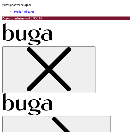
Přístupnostní navigace
Přejít k obsahu
Doprava
zdarma
nad 2 500 Kč