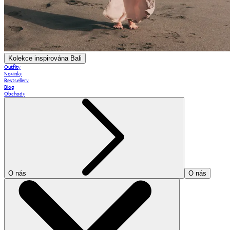
Kolekce inspirována Bali
Outfity
Novinky
Bestsellery
Blog
Obchody
O nás
O nás