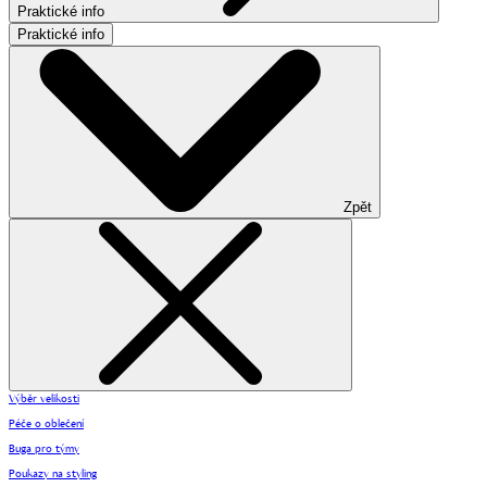
Praktické info
Praktické info
Zpět
Výběr velikosti
Péče o oblečení
Buga pro týmy
Poukazy na styling