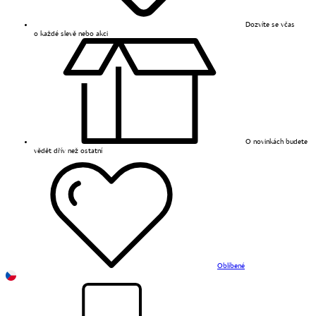
Dozvíte se včas
o každé slevě nebo akci
O novinkách budete
vědět dřív než ostatní
Oblíbené