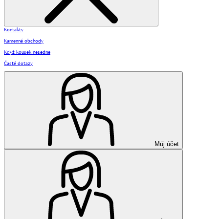
Kontakty
Kamenné obchody
Když kousek nesedne
Časté dotazy
Můj účet