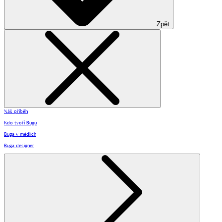
Zpět
Náš příběh
Kdo tvoří Bugu
Buga v médiích
Buga designer