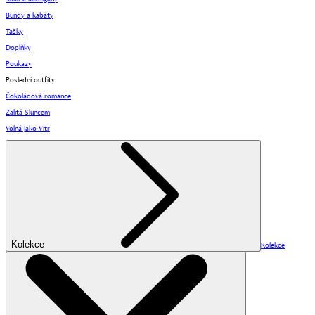
Bundy a kabáty
Tašky
Doplňky
Poukazy
Poslední outfity
Čokoládová romance
Zalitá Sluncem
Volná jako Vítr
Kolekce
Kolekce