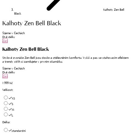
Kalhoty Zen Bell
Black
Kalhoty Zen Bell Black
Šijeme v Čechách
Dvě délky
Zen
Kalhoty Zen Bell Black
Stylové zvonáče Zen Bell jsou doslova ztělesněním komfortu. Vyšší a pas se stahovacím efektem
a trendy střih si zamilujete v prvním okamžiku.
Šijeme v Čechách
Dvě délky
Zen
1 999 Kč
Velikost
:
XS
S
M
L
Délka
:
standardní