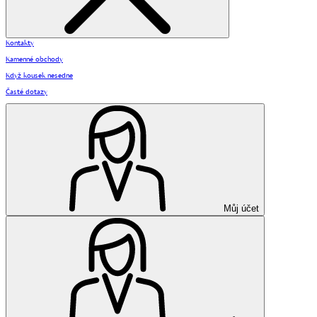
Kontakty
Kamenné obchody
Když kousek nesedne
Časté dotazy
Můj účet