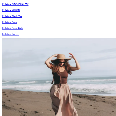
Kolekce INDIVIDUALITY
Kolekce MOOD
Kolekce Black Tee
Kolekce Pure
Kolekce Essentials
Kolekce Softly