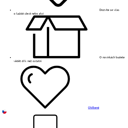
Dozvíte se včas
o každé slevě nebo akci
O novinkách budete
vědět dřív než ostatní
Oblíbené