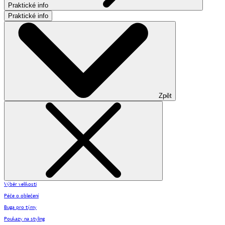
Praktické info
Praktické info
Zpět
Výběr velikosti
Péče o oblečení
Buga pro týmy
Poukazy na styling