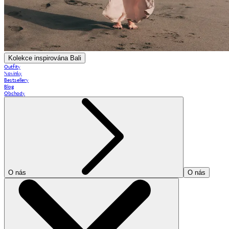
Kolekce inspirována Bali
Outfity
Novinky
Bestsellery
Blog
Obchody
O nás
O nás