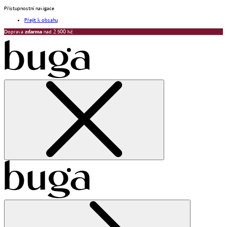
Přístupnostní navigace
Přejít k obsahu
Doprava
zdarma
nad 2 500 Kč