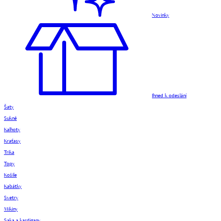
Novinky
Ihned k odeslání
Šaty
Sukně
Kalhoty
Kraťasy
Trika
Topy
Košile
Kabátky
Svetry
Mikiny
Saka a kardigany