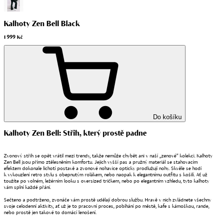
Kalhoty Zen Bell Black
1 999 Kč
Do košíku
Kalhoty Zen Bell: Střih, který prostě padne
Zvonový střih se opět vrátil mezi trendy, takže nemůže chybět ani v naší „zenové“ kolekci. Kalhoty
Zen Bell jsou přímo ztělesněním komfortu. Jejich vyšší pas a pružný materiál se stahovacím
efektem dokonale lichotí postavě a zvonové nohavice opticky prodlužují nohy. Skvěle se hodí
k vykouzlení retro stylu s obepnutým rolákem, nebo naopak k elegantnímu outfitu s košilí. Ať už
toužíte po volném, ležérním looku s oversized tričkem, nebo po elegantním vzhledu, tyto kalhoty
vám splní každé přání.
Sečteno a podtrženo, zvonáče vám prostě udělají dobrou službu. Hravě v nich zvládnete všechny
svoje celodenní aktivity, ať už je to pracovní proces, pobíhání po městě, kafe s kámoškou, rande,
nebo prostě jen takové to domácí lenošení.