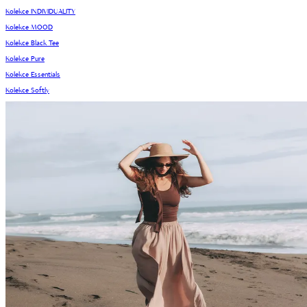
Kolekce INDIVIDUALITY
Kolekce MOOD
Kolekce Black Tee
Kolekce Pure
Kolekce Essentials
Kolekce Softly