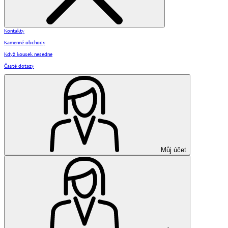
Kontakty
Kamenné obchody
Když kousek nesedne
Časté dotazy
Můj účet