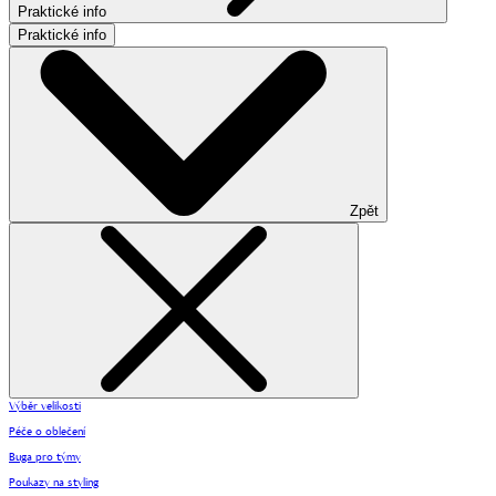
Praktické info
Praktické info
Zpět
Výběr velikosti
Péče o oblečení
Buga pro týmy
Poukazy na styling