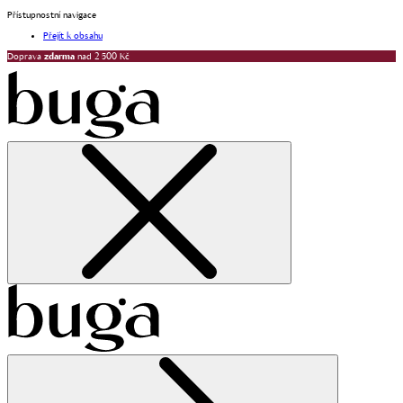
Přístupnostní navigace
Přejít k obsahu
Doprava
zdarma
nad 2 500 Kč