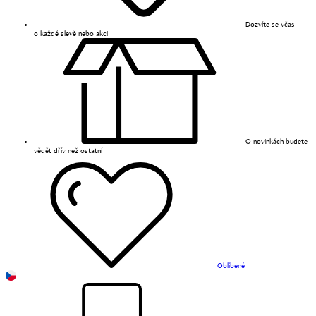
Dozvíte se včas
o každé slevě nebo akci
O novinkách budete
vědět dřív než ostatní
Oblíbené