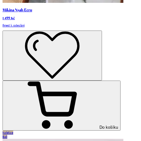
Mikina Nyah Ecru
1 499 Kč
Ihned k odeslání
Do košíku
Kolekce
Bali