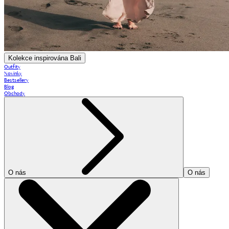
Kolekce inspirována Bali
Outfity
Novinky
Bestsellery
Blog
Obchody
O nás
O nás