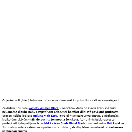
Objevte outfit, který balancuje na hraně mezi maximálním pohodlím a rafinovanou elegancí.
Základem jsou naše
kalhoty Zen Bell Black
v ikonickém střihu do zvonu, který
vykouzlí
nekonečně dlouhé nohy a zajistí vám celodenní komfort díky své pověstné pružnosti.
Srdcem celého looku je
mikina Nyah Ecru
, která díky smetanovému odstínu a nádherným
krajkovým rukávům
vnáší do outfitu jemnost a ženskost.
Aby byl výsledek naprosto
profesionální, doplnili jsme ho o
lehké
sáčko Made Bimal Black
z naší exkluzivní
Bali kolekce
.
Toto sako dodává celému setu potřebnou strukturu, ale díky lehkému materiálu si
zachovává
uvolněnou energii.