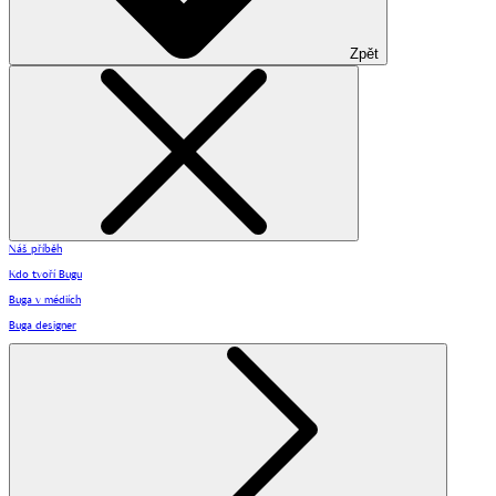
Zpět
Náš příběh
Kdo tvoří Bugu
Buga v médiích
Buga designer