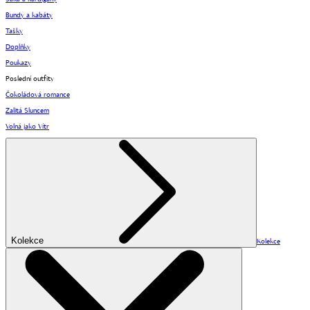
Bundy a kabáty
Tašky
Doplňky
Poukazy
Poslední outfity
Čokoládová romance
Zalitá Sluncem
Volná jako Vítr
Kolekce
Kolekce