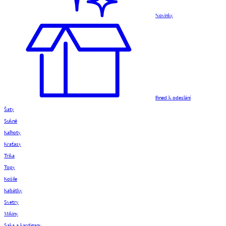
Novinky
Ihned k odeslání
Šaty
Sukně
Kalhoty
Kraťasy
Trika
Topy
Košile
Kabátky
Svetry
Mikiny
Saka a kardigany