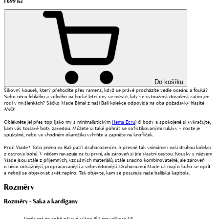
1 699 Kč
Do košíku
Šikovný kousek, který přehodíte přes ramena, když se právě procházíte vedle oceánu a fouká?
Nebo něco lehkého a volného na horké letní dny ve městě, kdy se vytoužená dovolená zatím jen
rodí v myšlenkách? Sáčko Made Bimal z naší Bali kolekce odpovídá na oba požadavky hlasité
ANO!
Oblékněte jej přes top (jako my s minimalistickým
Hema Ecru
) či body a spokojeně si vykračujte,
kam vás toulavé boty zavedou. Můžete si také pohrát se sofistikovanými rukávy – noste je
spuštěné, nebo ve vhodném okamžiku vyhrňte a zapněte na knoflíček.
Proč Made? Toto jméno na Bali patří druhorozeným. A přesně tak vnímáme i naši druhou kolekci
z ostrova bohů. V něčem navazuje na tu první, ale zároveň si jde vlastní cestou. Kousky s názvem
Made jsou stále z příjemných, vzdušných materiálů, stále snadno kombinovatelné, ale zároveň
o něco odvážnější, propracovanější a sebevědomější. Druhorození Made už mají o koho se opřít
a nebojí se objevovat svět naplno. Tak objevte, kam se posunula naše balijská kapitola.
Rozměry
Rozměry - Saka a kardigany
Verča má na sobě při své výšce
164
cm velikost XS.