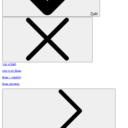
Zpět
Náš příběh
Kdo tvoří Bugu
Buga v médiích
Buga designer