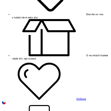
Dozvíte se včas
o každé slevě nebo akci
O novinkách budete
vědět dřív než ostatní
Oblíbené