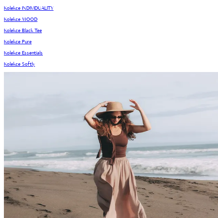
Kolekce INDIVIDUALITY
Kolekce MOOD
Kolekce Black Tee
Kolekce Pure
Kolekce Essentials
Kolekce Softly