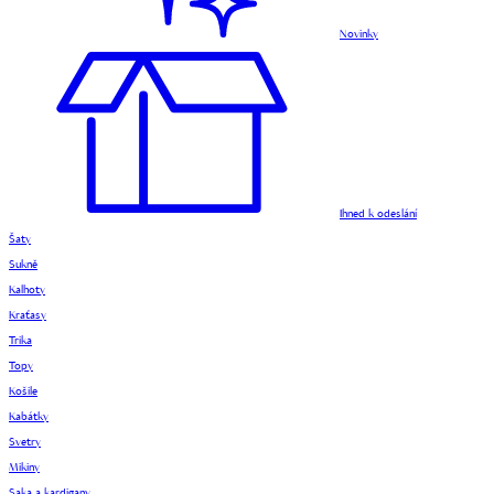
Novinky
Ihned k odeslání
Šaty
Sukně
Kalhoty
Kraťasy
Trika
Topy
Košile
Kabátky
Svetry
Mikiny
Saka a kardigany