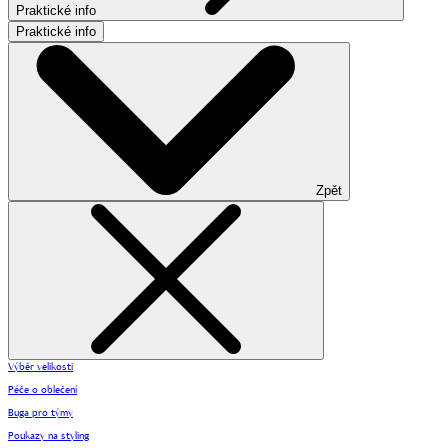
Praktické info
Praktické info
Zpět
Výběr velikosti
Péče o oblečení
Buga pro týmy
Poukazy na styling