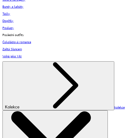
Bundy a kabáty
Tašky
Doplňky
Poukazy
Poslední outfity
Čokoládová romance
Zalitá Sluncem
Volná jako Vítr
Kolekce
Kolekce