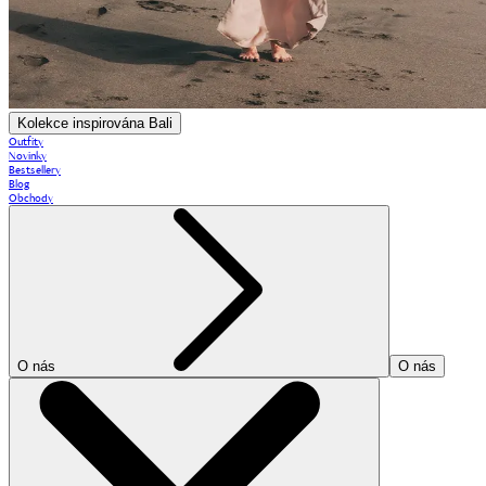
Kolekce inspirována Bali
Outfity
Novinky
Bestsellery
Blog
Obchody
O nás
O nás