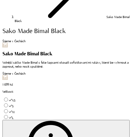
Sako Made Bimal
Black
Sako Made Bimal Black
Šijeme v Čechách
Bali
Sako Made Bimal Black
Volnější sáčko Made Bimal s fake kapsami okouzlí sofistikovanými rukávy, které lze vyhrnout a
zapnout, nebo nosit spuštěné.
Šijeme v Čechách
Bali
1 699 Kč
Velikost
:
XS
S
M
L