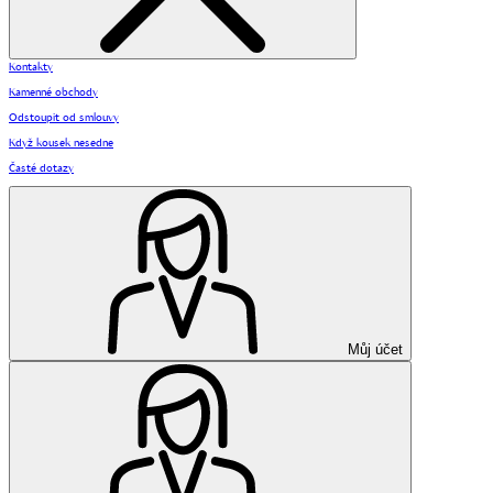
Kontakty
Kamenné obchody
Odstoupit od smlouvy
Když kousek nesedne
Časté dotazy
Můj účet