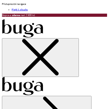
Přístupnostní navigace
Přejít k obsahu
Doprava
zdarma
nad 2 500 Kč