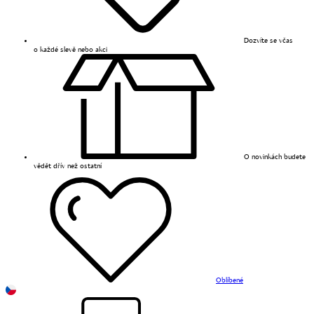
Dozvíte se včas
o každé slevě nebo akci
O novinkách budete
vědět dřív než ostatní
Oblíbené