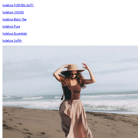
Kolekce INDIVIDUALITY
Kolekce MOOD
Kolekce Black Tee
Kolekce Pure
Kolekce Essentials
Kolekce Softly