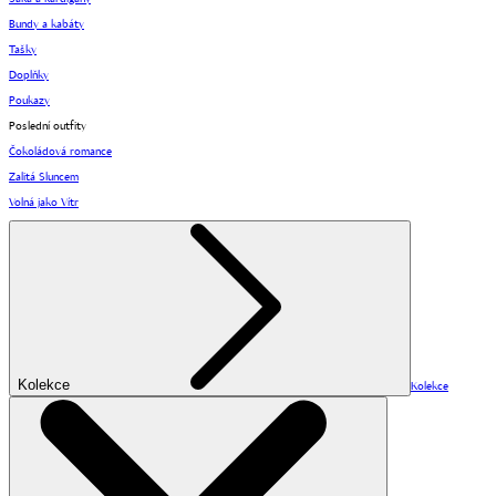
Bundy a kabáty
Tašky
Doplňky
Poukazy
Poslední outfity
Čokoládová romance
Zalitá Sluncem
Volná jako Vítr
Kolekce
Kolekce