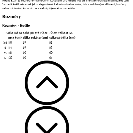
Košile Etiah je rozhodně výjimečným kouskem pro běžné nošení i ke slavnostnějším příležitostem.
Vypadá totiž náramně jak s elegantními kalhotami nebo sukní, tak s odrbanými džínami, kraťasy
nebo minisukní. A co víc: je z velmi příjemného materiálu.
Rozměry
Rozměry - Košile
Kačka má na sobě při své výšce 170 cm velikost XS.
prsa
(cm)
délka rukávu
(cm)
celková délka
(cm)
XS
110
59
58
S
114
59
59
M
118
60
60
L
122
60
61