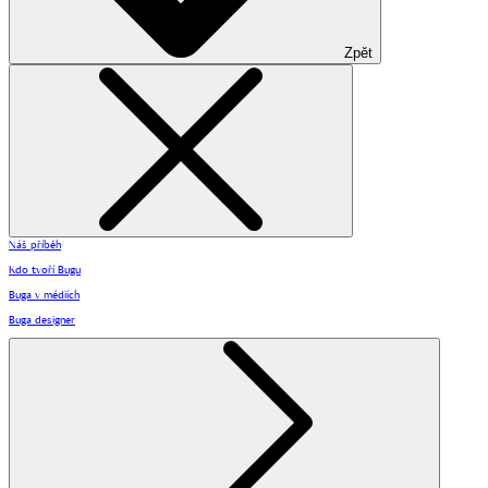
Zpět
Náš příběh
Kdo tvoří Bugu
Buga v médiích
Buga designer