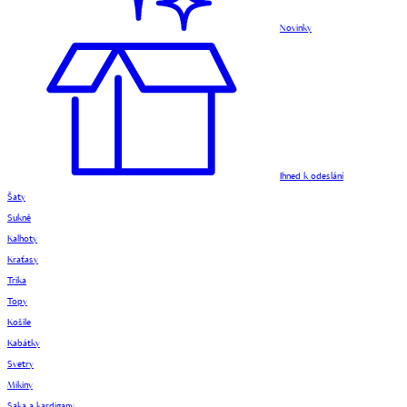
Novinky
Ihned k odeslání
Šaty
Sukně
Kalhoty
Kraťasy
Trika
Topy
Košile
Kabátky
Svetry
Mikiny
Saka a kardigany