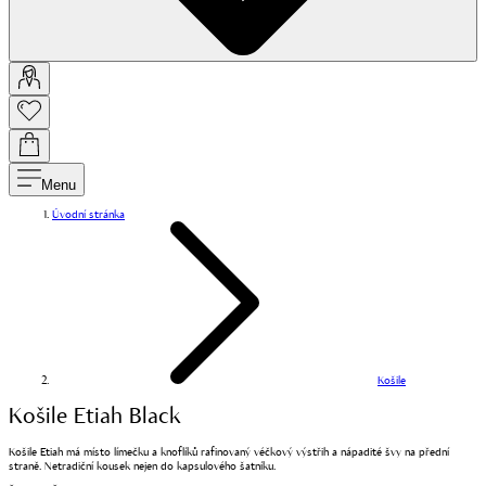
Menu
Úvodní stránka
Košile
Košile Etiah Black
Košile Etiah má místo límečku a knoflíků rafinovaný véčkový výstřih a nápadité švy na přední
straně. Netradiční kousek nejen do kapsulového šatníku.