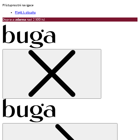
Přístupnostní navigace
Přejít k obsahu
Doprava
zdarma
nad 2 500 Kč