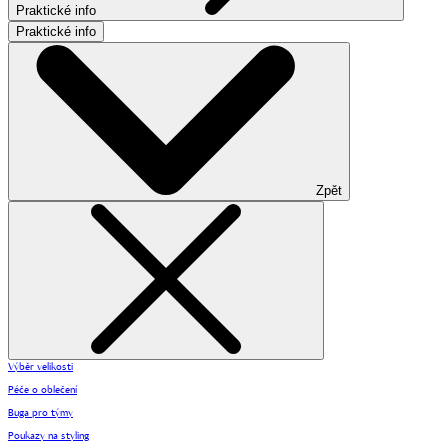
Praktické info
Praktické info
Zpět
Výběr velikosti
Péče o oblečení
Buga pro týmy
Poukazy na styling