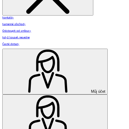
Kontakty
Kamenné obchody
Odstoupit od smlouvy
Když kousek nesedne
Časté dotazy
Můj účet