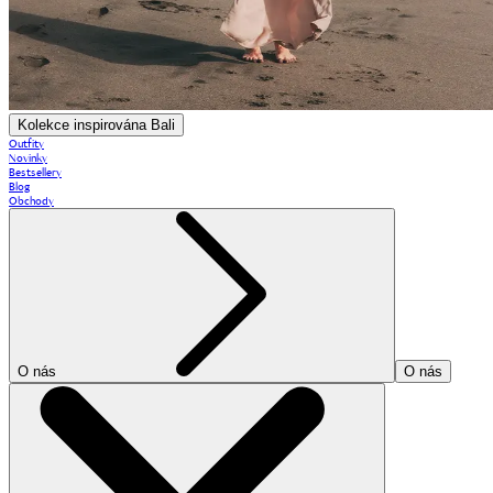
Kolekce inspirována Bali
Outfity
Novinky
Bestsellery
Blog
Obchody
O nás
O nás