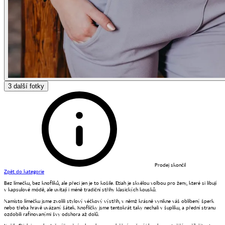
3
další fotky
Prodej skončil
Zpět do kategorie
Bez límečku, bez knoflíků, ale přeci jen je to košile. Etiah je skvělou volbou pro ženy, které si libují
v kapsulové módě, ale uvítají i méně tradiční střihy klasických kousků.
Namísto límečku jsme zvolili stylový véčkový výstřih, v němž krásně vynikne váš oblíbený šperk
nebo třeba hravě uvázaný šátek. Knoflíčky jsme tentokrát taky nechali v šuplíku, a přední stranu
ozdobili rafinovanými švy odshora až dolů.